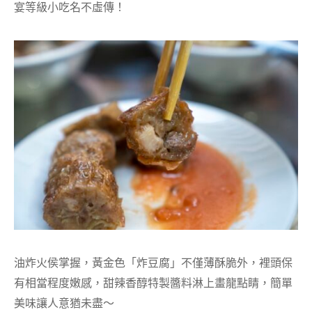
宴等級小吃名不虛傳！
油炸火侯掌握，黃金色「炸豆腐」不僅薄酥脆外，裡頭保
有相當程度嫩感，甜辣香醇特製醬料淋上畫龍點睛，簡單
美味讓人意猶未盡～