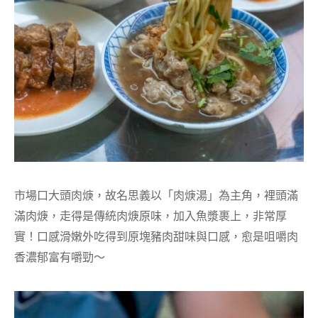
市場口大頭肉焿，故名思義以「肉焿湯」為主角，裡頭滿
滿肉焿，走得是傳統肉焿原味，加入魚漿裹上，非常厚
實！口感滑嫩外吃得到原塊豬肉甜味與口感，愈是咀嚼肉
香濃郁富有嚼勁～