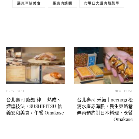
羅東車站美食
羅東肉焿麵
市場口大頭肉焿菜單
PREV POST
NEXT POST
台北壽司 鮨処 律 ｜熟成、
台北壽司 禾鮨｜oecnogi 松
煙燻技法，SUSHIRITSU 信
浦水產赤海膽，民生東路巷
義安和美食，午餐 Omakase
弄內預約制日本料理，晚餐
Omakase