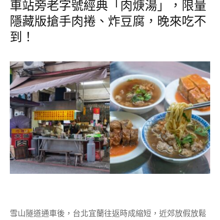
車站旁老字號經典「肉焿湯」，限量
隱藏版搶手肉捲、炸豆腐，晚來吃不
到！
雪山隧道通車後，台北宜蘭往返時成縮短，近郊放假放鬆