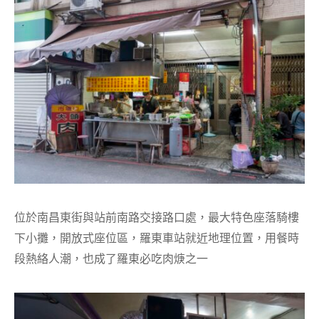
位於南昌東街與站前南路交接路口處，最大特色座落騎樓
下小攤，開放式座位區，羅東車站就近地理位置，用餐時
段熱絡人潮，也成了羅東必吃肉焿之一