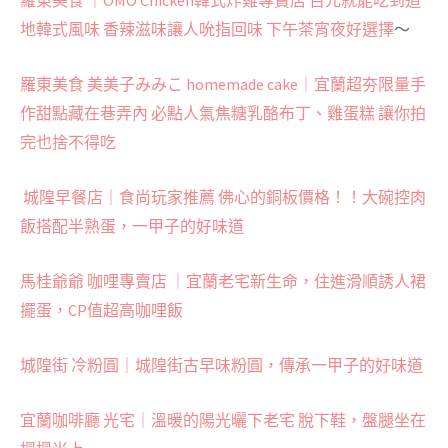
地韓式風味 香辣滋味讓人吮指回味 下午茶宵夜好選擇
～
羅東美食 美美子みみこ homemade cake｜宜蘭超夯限量手
作甜點藏在巷弄內 必點人氣焦糖乳酪布丁、雞蛋糕 讓你拍
完也捨不得吃
城隍早餐店｜食尚玩家推薦 佛心的銅板價格！！大碗控肉
飯搭配半熟蛋，一甲子的好味道
馬桂爺爺 咖哩專賣店 ｜宜蘭老宅新生命，住進滑順誘人裙
擺蛋，CP值超高咖哩飯
城隍街 冷粉圓｜城隍街古早味粉圓，傳承一甲子的好味道
宜蘭咖啡廳 光宅｜溫暖的陽光曬下老宅 脫下鞋，盤腿坐在