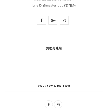
Line ID: @masterfood (要加@)
F
G
I
a
o
n
c
o
s
e
g
t
贊助商連結
b
l
a
o
e
g
o
P
r
k
l
a
CONNECT & FOLLOW
u
m
s
F
I