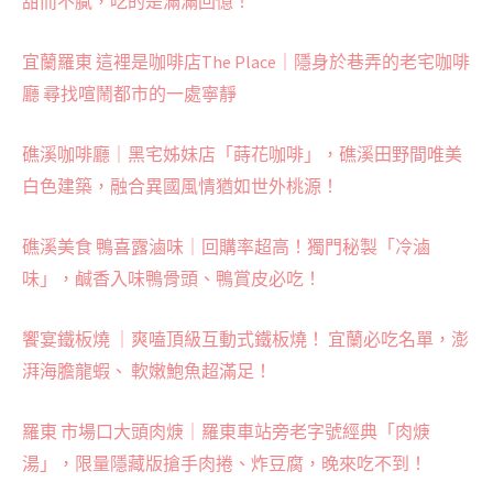
甜而不膩，吃的是滿滿回憶！
宜蘭羅東 這裡是咖啡店The Place｜隱身於巷弄的老宅咖啡
廳 尋找喧鬧都市的一處寧靜
礁溪咖啡廳｜黑宅姊妹店「蒔花咖啡」，礁溪田野間唯美
白色建築，融合異國風情猶如世外桃源！
礁溪美食 鴨喜露滷味｜回購率超高！獨門秘製「冷滷
味」，鹹香入味鴨骨頭、鴨賞皮必吃！
饗宴鐵板燒 ｜爽嗑頂級互動式鐵板燒！ 宜蘭必吃名單，澎
湃海膽龍蝦、 軟嫩鮑魚超滿足！
羅東 市場口大頭肉焿｜羅東車站旁老字號經典「肉焿
湯」，限量隱藏版搶手肉捲、炸豆腐，晚來吃不到！