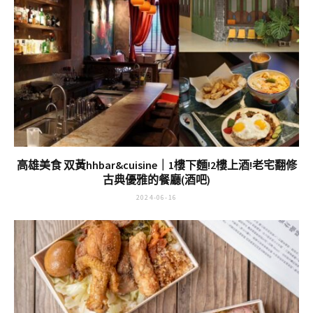
高雄美食 双黃hhbar&cuisine｜1樓下麵!2樓上酒!老宅翻修
古典優雅的餐廳(酒吧)
2024-06-16