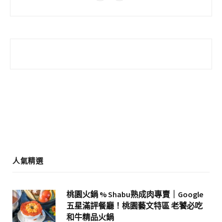
a
n
c
s
e
t
b
a
o
g
o
r
k
a
m
人氣精選
桃園火鍋 % Shabu熟成肉專賣｜Google
五星滿評餐廳！桃園藝文特區 老饕必吃
和牛精品火鍋