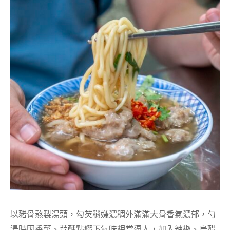
以豬骨熬製湯頭，勾芡稍嫌濃稠外滿滿大骨香氣濃郁，勺
湯時因香菜、蒜酥點綴下氣味相當逼人，加入辣椒、烏醋