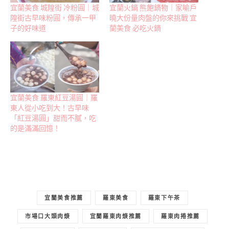
宜蘭美食 城隍街 冷粉圓｜城
宜蘭火鍋 熊飽鍋物｜家喻戶
隍街古早味粉圓，傳承一甲
曉大份量肉盤的你來挑戰 宜
子的好味道
蘭美食 必吃火鍋
宜蘭美食 羅東紅豆湯圓｜羅
東人從小吃到大！古早味
「紅豆湯圓」甜而不膩，吃
的是滿滿回憶！
宜蘭美食推薦
羅東美食
羅東下午茶
市場口大頭肉焿
宜蘭羅東肉焿推薦
羅東肉捲推薦