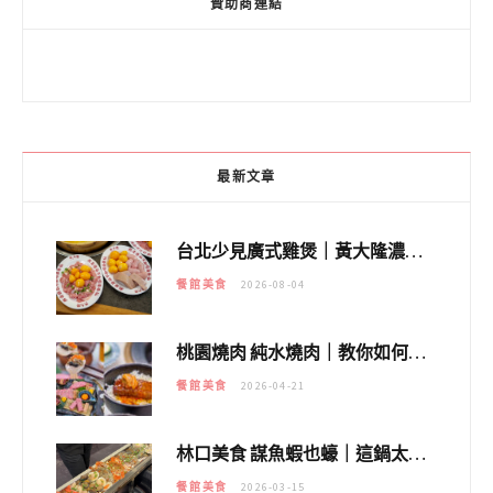
贊助商連結
最新文章
台北少見廣式雞煲｜黃大隆濃郁煲湯：經典提燈與溫體雞肉，熬夜修仙不如來喝湯！
餐館美食
2026-08-04
桃園燒肉 純水燒肉｜教你如何優惠吃日本A5和牛各種部位，私房菜誠意吃好吃滿
餐館美食
2026-04-21
林口美食 謀魚蝦也蠔｜這鍋太狂！「蟹老闆派對鍋」10多種海鮮浮誇上桌，壽星再送生食摩天輪！
餐館美食
2026-03-15