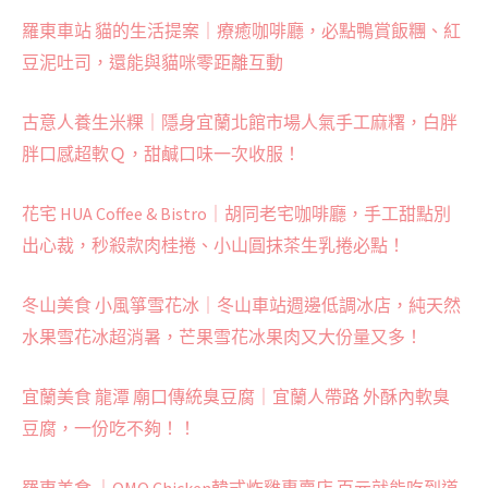
羅東車站 貓的生活提案｜療癒咖啡廳，必點鴨賞飯糰、紅
豆泥吐司，還能與貓咪零距離互動
古意人養生米粿｜隱身宜蘭北館市場人氣手工麻糬，白胖
胖口感超軟Ｑ，甜鹹口味一次收服！
花宅 HUA Coffee & Bistro｜胡同老宅咖啡廳，手工甜點別
出心裁，秒殺款肉桂捲、小山圓抹茶生乳捲必點！
冬山美食 小風箏雪花冰｜冬山車站週邊低調冰店，純天然
水果雪花冰超消暑，芒果雪花冰果肉又大份量又多！
宜蘭美食 龍潭 廟口傳統臭豆腐｜宜蘭人帶路 外酥內軟臭
豆腐，一份吃不夠！！
羅東美食 ｜OMO Chicken韓式炸雞專賣店 百元就能吃到道