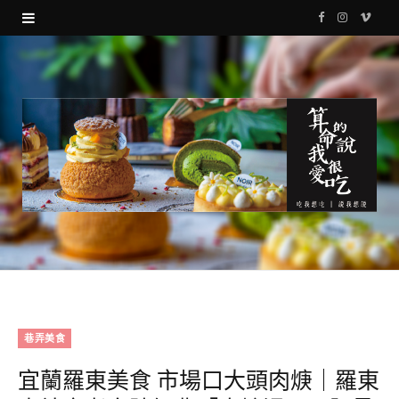
F
I
V
a
n
i
c
s
m
e
t
e
b
a
o
o
g
o
r
k
a
m
巷弄美食
宜蘭羅東美食 市場口大頭肉焿｜羅東