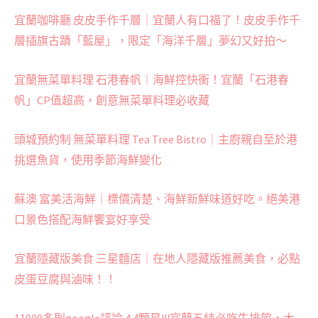
宜蘭咖啡廳 皮皮手作千層｜宜蘭人有口福了！皮皮手作千
層插旗古蹟「藍屋」，限定「海洋千層」夢幻又好拍～
宜蘭無菜單料理 石港春帆｜海鮮控快衝！宜蘭「石港春
帆」CP值超高，創意無菜單料理必收藏
頭城預約制 無菜單料理 Tea Tree Bistro｜主廚親自至於港
挑選魚貨，使用季節海鮮變化
蘇澳 富美活海鮮｜標價清楚、海鮮新鮮味道好吃。絕美港
口景色搭配海鮮饗宴好享受
宜蘭隱藏版美食 三星麵店｜在地人隱藏版推薦美食，必點
皮蛋豆腐與滷味！！
11000多則google評論 4.4顆星!!!宜蘭五結必吃牛排館，大