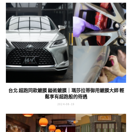
台北 超跑同款鍍膜 鎰術鍍膜｜瑪莎拉蒂御用鍍膜大師 輕
鬆享有超跑般的待遇
2024-08-19