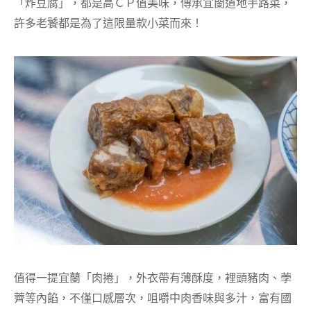
「炸豆腐」，都是高ＣＰ值美味，傳承宜蘭道地手路菜，
許多老饕都是為了這限量款小菜而來！
值得一提宜蘭「肉捲」，外衣帶有薄酥度，裡頭豬肉、荸
薺等內餡，不僅口感層次，咀嚼中肉香味與多汁，富有國