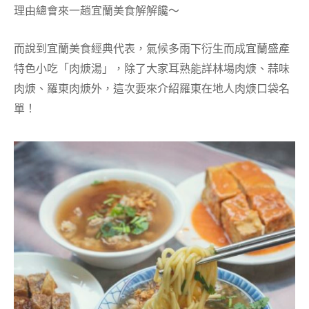
理由總會來一趟宜蘭美食解解饞～
而說到宜蘭美食經典代表，氣候多雨下衍生而成宜蘭盛產
特色小吃「肉焿湯」，除了大家耳熟能詳林場肉焿、蒜味
肉焿、羅東肉焿外，這次要來介紹羅東在地人肉焿口袋名
單！