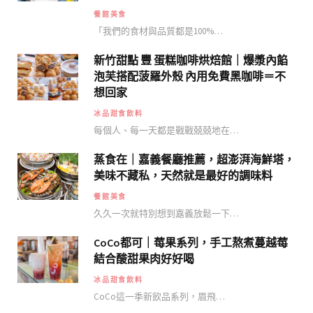
餐館美食
「我們的食材與品質都是100%…
新竹甜點 豐 蛋糕咖啡烘焙館｜爆漿內餡
泡芙搭配菠羅外殼 內用免費黑咖啡＝不
想回家
冰品甜食飲料
每個人、每一天都是戰戰兢兢地在…
蒸食在｜嘉義餐廳推薦，超澎湃海鮮塔，
美味不藏私，天然就是最好的調味料
餐館美食
久久一次就特別想到嘉義放鬆一下…
CoCo都可｜莓果系列，手工熬煮蔓越莓
結合酸甜果肉好好喝
冰品甜食飲料
CoCo這一季新飲品系列，眉飛…