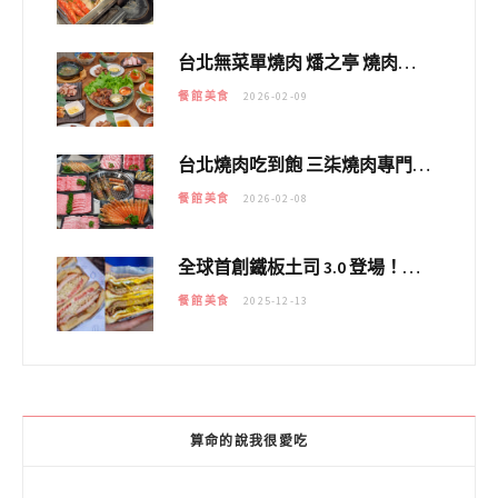
台北無菜單燒肉 燔之亭 燒肉場｜延吉街的 $980個人無菜單「雞」料理～
餐館美食
2026-02-09
台北燒肉吃到飽 三柒燒肉專門店｜日本A5和牛×龍蝦蟹腳雙拼，海陸霸氣開吃！
餐館美食
2026-02-08
全球首創鐵板土司 3.0 登場！扶旺號的全新高度 ｜漢堡換成鐵板土司，把台式靈魂塞得滿滿的！！
餐館美食
2025-12-13
算命的說我很愛吃