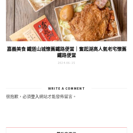
嘉義美食 鐵道山城懷舊鐵路便當｜奮起湖高人氣老宅懷舊
鐵路便當
2024-06-15
WRITE A COMMENT
很抱歉，必須
登入
網站才能發佈留言。