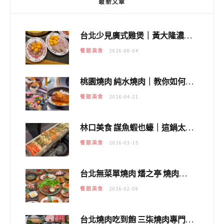
最新文章
台北少見廣式雞煲｜黃大隆濃郁煲湯：經典提燈與溫體雞肉，熬夜修仙不如來喝湯！
餐館美食
2026-08-04
桃園燒肉 純水燒肉｜教你如何優惠吃日本A5和牛各種部位，私房菜誠意吃好吃滿
餐館美食
2026-04-21
林口美食 謀魚蝦也蠔｜這鍋太狂！「蟹老闆派對鍋」10多種海鮮浮誇上桌，壽星再送生食摩天輪！
餐館美食
2026-03-15
台北無菜單燒肉 燔之亭 燒肉場｜延吉街的 $980個人無菜單「雞」料理～
餐館美食
2026-02-09
台北燒肉吃到飽 三柒燒肉專門店｜日本A5和牛×龍蝦蟹腳雙拼，海陸霸氣開吃！