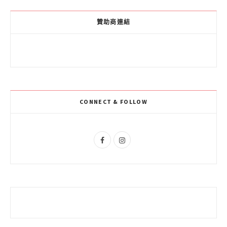
c
o
s
e
g
t
贊助商連結
b
l
a
o
e
g
o
P
r
k
l
a
CONNECT & FOLLOW
u
m
s
F
I
a
n
c
s
e
t
b
a
o
g