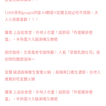
11000多則google評論 4.4顆星!!!宜蘭五結必吃牛排館，大
人小孩都喜歡！！！
羅東 上品佑食堂｜外地人也愛！超邪惡「炸蛋豬排便
當」，半熟蛋汁入飯涮嘴又療癒
捌㡯珈琲｜文青風老宅咖啡廳！ 人氣「草莓乳酪吐司」是
初戀的酸甜滋味～
宜蘭 福湯麻辣養生鴛鴦火鍋 ｜麻辣爽口養生濃郁，在地人
推薦好吃宜蘭火鍋
羅東 上品佑食堂｜外地人也愛！超邪惡「炸蛋豬排便
當」，半熟蛋汁入飯涮嘴又療癒