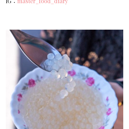
IG：
master_food_diary