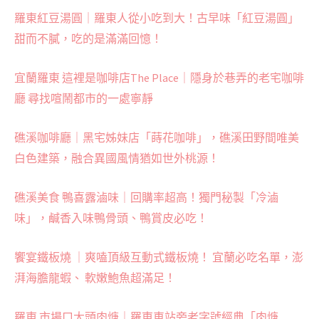
羅東紅豆湯圓｜羅東人從小吃到大！古早味「紅豆湯圓」
甜而不膩，吃的是滿滿回憶！
宜蘭羅東 這裡是咖啡店The Place｜隱身於巷弄的老宅咖啡
廳 尋找喧鬧都市的一處寧靜
礁溪咖啡廳｜黑宅姊妹店「蒔花咖啡」，礁溪田野間唯美
白色建築，融合異國風情猶如世外桃源！
礁溪美食 鴨喜露滷味｜回購率超高！獨門秘製「冷滷
味」，鹹香入味鴨骨頭、鴨賞皮必吃！
饗宴鐵板燒 ｜爽嗑頂級互動式鐵板燒！ 宜蘭必吃名單，澎
湃海膽龍蝦、 軟嫩鮑魚超滿足！
羅東 市場口大頭肉焿｜羅東車站旁老字號經典「肉焿