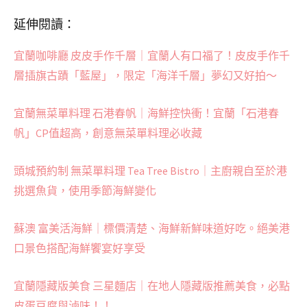
延伸閱讀：
宜蘭咖啡廳 皮皮手作千層｜宜蘭人有口福了！皮皮手作千
層插旗古蹟「藍屋」，限定「海洋千層」夢幻又好拍～
宜蘭無菜單料理 石港春帆｜海鮮控快衝！宜蘭「石港春
帆」CP值超高，創意無菜單料理必收藏
頭城預約制 無菜單料理 Tea Tree Bistro｜主廚親自至於港
挑選魚貨，使用季節海鮮變化
蘇澳 富美活海鮮｜標價清楚、海鮮新鮮味道好吃。絕美港
口景色搭配海鮮饗宴好享受
宜蘭隱藏版美食 三星麵店｜在地人隱藏版推薦美食，必點
皮蛋豆腐與滷味！！