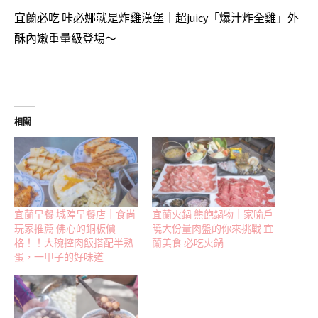
宜蘭必吃 咔必娜就是炸雞漢堡｜超juicy「爆汁炸全雞」外
酥內嫩重量級登場～
相關
宜蘭早餐 城隍早餐店｜食尚
宜蘭火鍋 熊飽鍋物｜家喻戶
玩家推薦 佛心的銅板價
曉大份量肉盤的你來挑戰 宜
格！！大碗控肉飯搭配半熟
蘭美食 必吃火鍋
蛋，一甲子的好味道