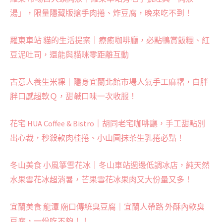
湯」，限量隱藏版搶手肉捲、炸豆腐，晚來吃不到！
羅東車站 貓的生活提案｜療癒咖啡廳，必點鴨賞飯糰、紅
豆泥吐司，還能與貓咪零距離互動
古意人養生米粿｜隱身宜蘭北館市場人氣手工麻糬，白胖
胖口感超軟Ｑ，甜鹹口味一次收服！
花宅 HUA Coffee & Bistro｜胡同老宅咖啡廳，手工甜點別
出心裁，秒殺款肉桂捲、小山圓抹茶生乳捲必點！
冬山美食 小風箏雪花冰｜冬山車站週邊低調冰店，純天然
水果雪花冰超消暑，芒果雪花冰果肉又大份量又多！
宜蘭美食 龍潭 廟口傳統臭豆腐｜宜蘭人帶路 外酥內軟臭
豆腐，一份吃不夠！！