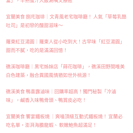
當」，半熟蛋汁入飯涮嘴又療癒
宜蘭美食 捌㡯珈琲｜文青風老宅咖啡廳！ 人氣「草莓乳酪
吐司」是初戀的酸甜滋味～
羅東紅豆湯圓｜羅東人從小吃到大！古早味「紅豆湯圓」
甜而不膩，吃的是滿滿回憶！
礁溪咖啡廳｜黑宅姊妹店「蒔花咖啡」，礁溪田野間唯美
白色建築，融合異國風情猶如世外桃源！
礁溪美食 鴨喜露滷味｜回購率超高！獨門秘製「冷滷
味」，鹹香入味鴨骨頭、鴨賞皮必吃！
宜蘭美食 饗宴鐵板燒 ｜爽嗑頂級互動式鐵板燒！ 宜蘭必
吃名單，澎湃海膽龍蝦、 軟嫩鮑魚超滿足！