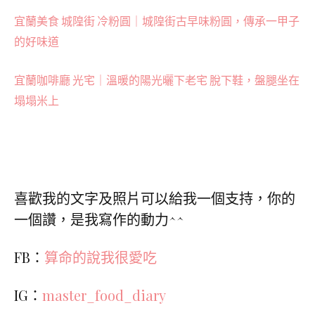
宜蘭美食 城隍街 冷粉圓｜城隍街古早味粉圓，傳承一甲子
的好味道
宜蘭咖啡廳 光宅｜溫暖的陽光曬下老宅 脫下鞋，盤腿坐在
塌塌米上
喜歡我的文字及照片可以給我一個支持，你的
一個讚，是我寫作的動力^^
FB：
算命的說我很愛吃
IG：
master_food_diary