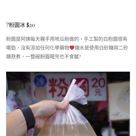
?粉圓冰 $20
粉圓是阿姨每天親手用地瓜粉做的，手工製的白粉圓很有
嚼勁，沒有添加任何化學藥物
糖水是使用白砂糖與二砂
糖熬煮，一整碗粉圓喝完也不會膩?