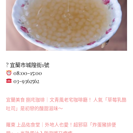
? 宜蘭市城隍街1號
08:00-15:00
03-9362562
宜蘭美食 捌㡯珈琲｜文青風老宅咖啡廳！ 人氣「草莓乳酪
吐司」是初戀的酸甜滋味～
羅東 上品佑食堂｜外地人也愛！超邪惡「炸蛋豬排便