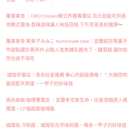
羅東美食 ｜OMO Chicken韓式炸雞專賣店 百元就能吃到道
地韓式風味 香辣滋味讓人吮指回味 下午茶宵夜好選擇
～
羅東美食 美美子みみこ homemade cake｜宜蘭超夯限量手
作甜點藏在巷弄內 必點人氣焦糖乳酪布丁、雞蛋糕 讓你拍
完也捨不得吃
城隍早餐店｜食尚玩家推薦 佛心的銅板價格！！大碗控肉
飯搭配半熟蛋，一甲子的好味道
馬桂爺爺 咖哩專賣店 ｜宜蘭老宅新生命，住進滑順誘人裙
擺蛋，CP值超高咖哩飯
城隍街 冷粉圓｜城隍街古早味粉圓，傳承一甲子的好味道