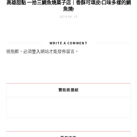
高雄甜點 一拾三鯛魚燒菓子店｜香酥可頌皮!口味多樣的鯛
魚燒!
2024-06-15
WRITE A COMMENT
很抱歉，必須
登入
網站才能發佈留言。
贊助商連結