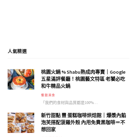
o
r
k
a
m
人氣精選
桃園火鍋 % Shabu熟成肉專賣｜Google
五星滿評餐廳！桃園藝文特區 老饕必吃
和牛精品火鍋
餐館美食
「我們的食材與品質都是100%…
新竹甜點 豐 蛋糕咖啡烘焙館｜爆漿內餡
泡芙搭配菠羅外殼 內用免費黑咖啡＝不
想回家