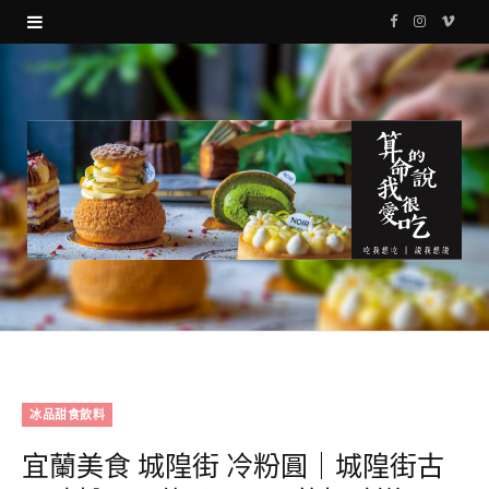
F
I
V
a
n
i
c
s
m
e
t
e
b
a
o
o
g
o
r
k
a
m
冰品甜食飲料
宜蘭美食 城隍街 冷粉圓｜城隍街古