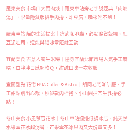
羅東美食 市場口大頭肉焿｜羅東車站旁老字號經典「肉焿
湯」，限量隱藏版搶手肉捲、炸豆腐，晚來吃不到！
羅東車站 貓的生活提案｜療癒咖啡廳，必點鴨賞飯糰、紅
豆泥吐司，還能與貓咪零距離互動
宜蘭美食 古意人養生米粿｜隱身宜蘭北館市場人氣手工麻
糬，白胖胖口感超軟Ｑ，甜鹹口味一次收服！
宜蘭甜點 花宅 HUA Coffee & Bistro｜胡同老宅咖啡廳，手
工甜點別出心裁，秒殺款肉桂捲、小山圓抹茶生乳捲必
點！
冬山美食 小風箏雪花冰｜冬山車站週邊低調冰店，純天然
水果雪花冰超消暑，芒果雪花冰果肉又大份量又多！