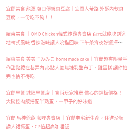
宜蘭美食 龍潭 廟口傳統臭豆腐｜宜蘭人帶路 外酥內軟臭
豆腐，一份吃不夠！！
羅東美食 ｜OMO Chicken韓式炸雞專賣店 百元就能吃到道
地韓式風味 香辣滋味讓人吮指回味 下午茶宵夜好選擇
～
羅東美食 美美子みみこ homemade cake｜宜蘭超夯限量手
作甜點藏在巷弄內 必點人氣焦糖乳酪布丁、雞蛋糕 讓你拍
完也捨不得吃
宜蘭早餐 城隍早餐店｜食尚玩家推薦 佛心的銅板價格！！
大碗控肉飯搭配半熟蛋，一甲子的好味道
宜蘭 馬桂爺爺 咖哩專賣店 ｜宜蘭老宅新生命，住進滑順
誘人裙擺蛋，CP值超高咖哩飯