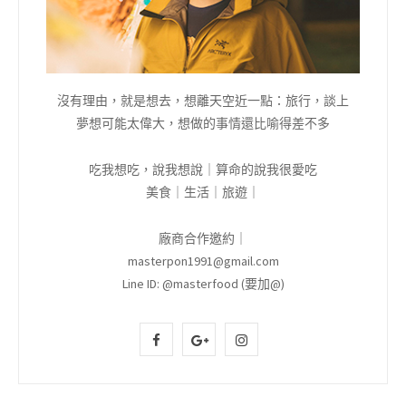
沒有理由，就是想去，想離天空近一點：旅行，談上
夢想可能太偉大，想做的事情還比喻得差不多
吃我想吃，說我想說｜算命的說我很愛吃
美食｜生活｜旅遊｜
廠商合作邀約｜
masterpon1991@gmail.com
Line ID: @masterfood (要加@)
F
G
I
a
o
n