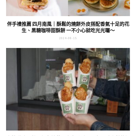
伴手禮推薦 四月南風｜酥鬆的燒餅外皮搭配香氣十足的花
生、黑糖咖啡甜酥餅 一不小心就吃光光囉～
2024-08-15