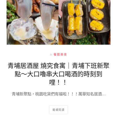
In
餐館美食
青埔居酒屋 燒究食寓｜青埔下班新聚
點～大口嚕串大口喝酒的時刻到
哩！！
青埔新聚點，桃園吃貨們有福啦！！！萬華知名居酒…
繼續閱讀