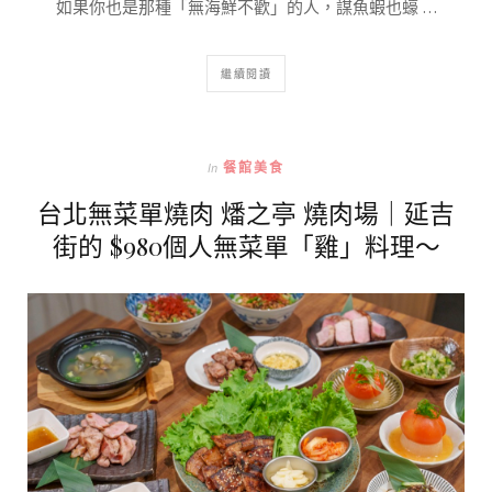
如果你也是那種「無海鮮不歡」的人，謀魚蝦也蠔 …
繼續閱讀
In
餐館美食
台北無菜單燒肉 燔之亭 燒肉場｜延吉
街的 $980個人無菜單「雞」料理～