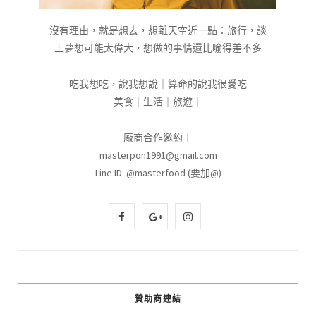
沒有理由，就是想去，想離天空近一點：旅行，談
上夢想可能太偉大，想做的事情還比喻得差不多
吃我想吃，說我想說｜算命的說我很愛吃
美食｜生活｜旅遊｜
廠商合作邀約｜
masterpon1991@gmail.com
Line ID: @masterfood (要加@)
F
G
I
a
o
n
c
o
s
e
g
t
贊助商連結