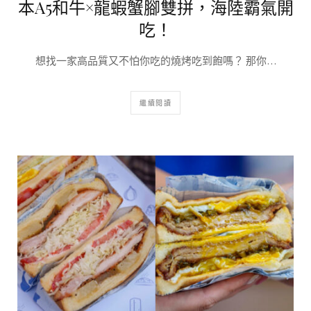
本A5和牛×龍蝦蟹腳雙拼，海陸霸氣開
吃！
想找一家高品質又不怕你吃的燒烤吃到飽嗎？ 那你…
繼續閱讀