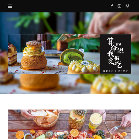
F
I
V
a
n
i
c
s
m
e
t
e
b
a
o
o
g
o
r
k
a
m