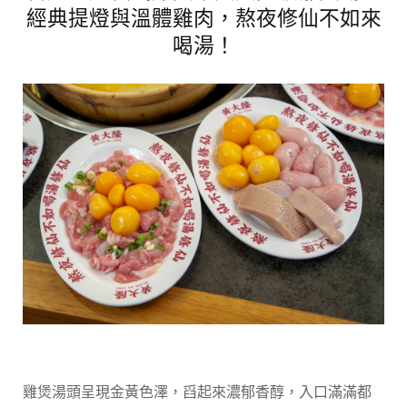
經典提燈與溫體雞肉，熬夜修仙不如來
喝湯！
雞煲湯頭呈現金黃色澤，舀起來濃郁香醇，入口滿滿都