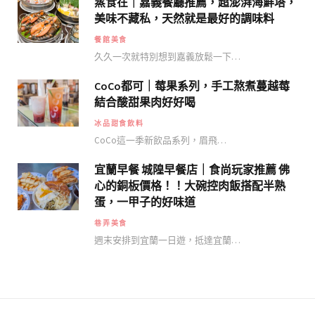
蒸食在｜嘉義餐廳推薦，超澎湃海鮮塔，
美味不藏私，天然就是最好的調味料
餐館美食
久久一次就特別想到嘉義放鬆一下…
CoCo都可｜莓果系列，手工熬煮蔓越莓
結合酸甜果肉好好喝
冰品甜食飲料
CoCo這一季新飲品系列，眉飛…
宜蘭早餐 城隍早餐店｜食尚玩家推薦 佛
心的銅板價格！！大碗控肉飯搭配半熟
蛋，一甲子的好味道
巷弄美食
週末安排到宜蘭一日遊，抵達宜蘭…