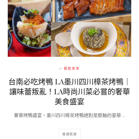
In
餐館美食
台南必吃烤鴨 LA墨川四川樟茶烤鴨｜
讓味蕾叛亂！LA時尚川菜必嘗的奢華
美食盛宴
奢華烤鴨盛宴，墨川四川樟茶烤鴨絕對是壓軸的豪華…
繼續閱讀