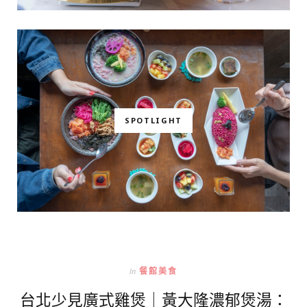
SPOTLIGHT
In
餐館美食
台北少見廣式雞煲｜黃大隆濃郁煲湯：