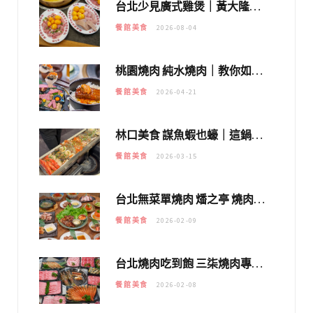
台北少見廣式雞煲｜黃大隆濃郁煲湯：經典提燈與溫體雞肉，熬夜修仙不如來喝湯！
餐館美食
2026-08-04
桃園燒肉 純水燒肉｜教你如何優惠吃日本A5和牛各種部位，私房菜誠意吃好吃滿
餐館美食
2026-04-21
林口美食 謀魚蝦也蠔｜這鍋太狂！「蟹老闆派對鍋」10多種海鮮浮誇上桌，壽星再送生食摩天輪！
餐館美食
2026-03-15
台北無菜單燒肉 燔之亭 燒肉場｜延吉街的 $980個人無菜單「雞」料理～
餐館美食
2026-02-09
台北燒肉吃到飽 三柒燒肉專門店｜日本A5和牛×龍蝦蟹腳雙拼，海陸霸氣開吃！
餐館美食
2026-02-08