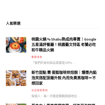
m
人氣精選
桃園火鍋 % Shabu熟成肉專賣｜Google
五星滿評餐廳！桃園藝文特區 老饕必吃
和牛精品火鍋
餐館美食
「我們的食材與品質都是100%…
新竹甜點 豐 蛋糕咖啡烘焙館｜爆漿內餡
泡芙搭配菠羅外殼 內用免費黑咖啡＝不
想回家
冰品甜食飲料
每個人、每一天都是戰戰兢兢地在…