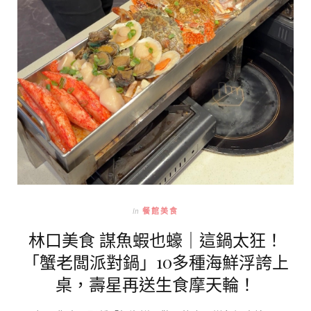
In
餐館美食
林口美食 謀魚蝦也蠔｜這鍋太狂！
「蟹老闆派對鍋」10多種海鮮浮誇上
桌，壽星再送生食摩天輪！