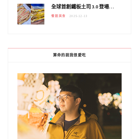
全球首創鐵板土司 3.0 登場！扶旺號的全新高度 ｜漢堡換成鐵板土司，把台式靈魂塞得滿滿的！！
餐館美食
2025-12-13
算命的說我很愛吃