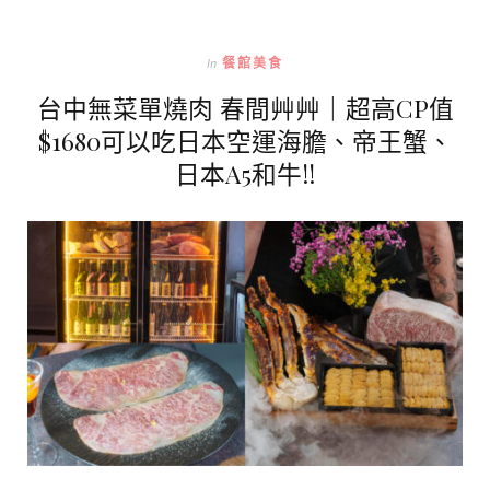
In
餐館美食
台中無菜單燒肉 春間艸艸｜超高CP值
$1680可以吃日本空運海膽、帝王蟹、
日本A5和牛!!