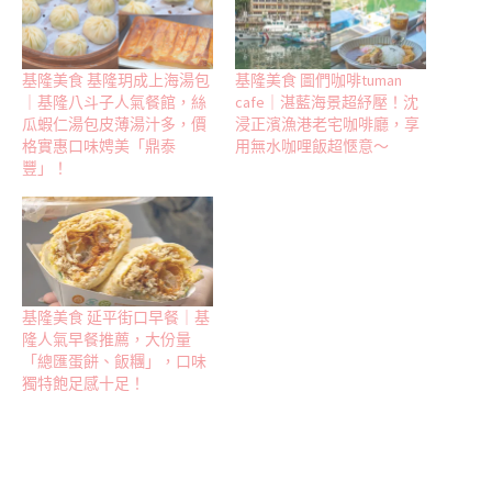
基隆美食 基隆玥成上海湯包
基隆美食 圖們咖啡tuman
｜基隆八斗子人氣餐館，絲
cafe｜湛藍海景超紓壓！沈
瓜蝦仁湯包皮薄湯汁多，價
浸正濱漁港老宅咖啡廳，享
格實惠口味娉美「鼎泰
用無水咖哩飯超愜意～
豐」！
基隆美食 延平街口早餐｜基
隆人氣早餐推薦，大份量
「總匯蛋餅、飯糰」，口味
獨特飽足感十足！