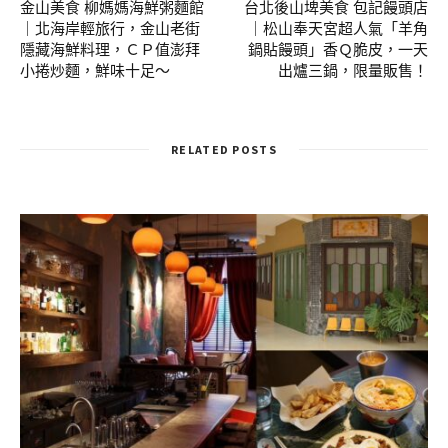
金山美食 柳媽媽海鮮粥麵館
台北後山埤美食 包記饅頭店
｜北海岸輕旅行，金山老街
｜松山奉天宮超人氣「羊角
隱藏海鮮料理，ＣＰ值澎拜
鍋貼饅頭」香Ｑ脆皮，一天
小捲炒麵，鮮味十足～
出爐三鍋，限量販售！
RELATED POSTS