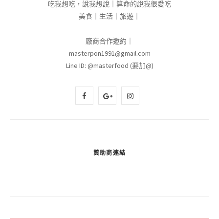
吃我想吃，說我想說｜算命的說我很愛吃
美食｜生活｜旅遊｜
廠商合作邀約｜
masterpon1991@gmail.com
Line ID: @masterfood (要加@)
F
G
I
a
o
n
c
o
s
e
g
t
贊助商連結
b
l
a
o
e
g
o
P
r