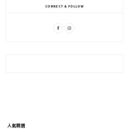
k
l
a
CONNECT & FOLLOW
u
m
s
F
I
a
n
c
s
e
t
b
a
o
g
o
r
k
a
m
人氣精選