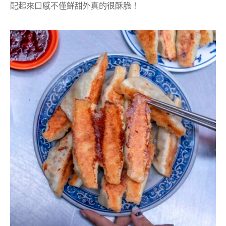
配起來口感不僅鮮甜外真的很酥脆！