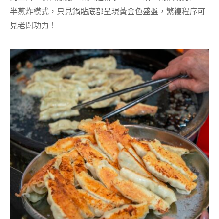
半煎炸模式，只見鍋貼底部呈現黃金色盛盤，繁複程序可
見老闆功力！