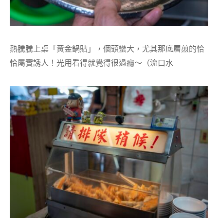
熱騰騰上桌「黃金鍋貼」，個頭蠻大，尤其那底層煎的恰
恰屬實誘人！光用看得就覺得很過癮～（流口水