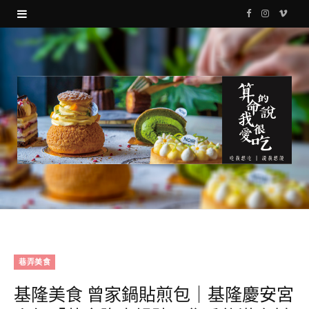
F
I
V
a
n
i
c
s
m
e
t
e
b
a
o
o
g
o
r
k
a
m
巷弄美食
基隆美食 曾家鍋貼煎包｜基隆慶安宮