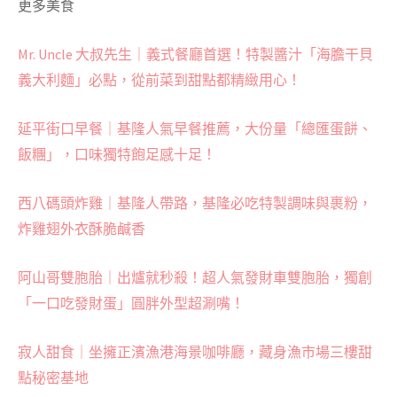
更多美食
Mr. Uncle 大叔先生｜義式餐廳首選！特製醬汁「海膽干貝
義大利麵」必點，從前菜到甜點都精緻用心！
延平街口早餐｜基隆人氣早餐推薦，大份量「總匯蛋餅、
飯糰」，口味獨特飽足感十足！
西八碼頭炸雞｜基隆人帶路，基隆必吃特製調味與裹粉，
炸雞翅外衣酥脆鹹香
阿山哥雙胞胎｜出爐就秒殺！超人氣發財車雙胞胎，獨創
「一口吃發財蛋」圓胖外型超涮嘴！
寂人甜食｜坐擁正濱漁港海景咖啡廳，藏身漁市場三樓甜
點秘密基地