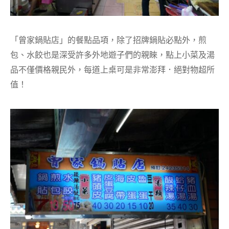
「曾家鍋貼店」的餐點品項，除了招牌鍋貼必點外，煎
包、水餃也是深受許多外地遊子們的親睞，點上小菜及湯
品不僅價格親民外，每道上桌可是非常澎拜．絕對物超所
值！