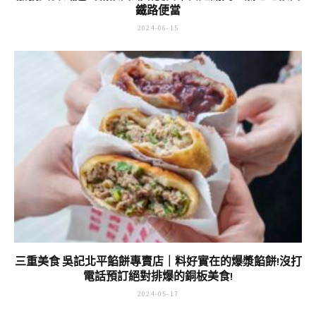
鐵路便當
2024-06-15
三重美食 吳記北平餡餅專賣店｜料好實在的爆漿餡餅!沒打
電話預訂絕對排爆的銅板美食!
2024-05-17