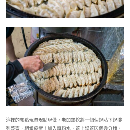
這裡的餐點現包現點現做，老闆熟捻將一個個鍋貼下鍋排
列整齊，相當療癒！加入麵粉水，蓋上鍋蓋悶個幾分鐘，