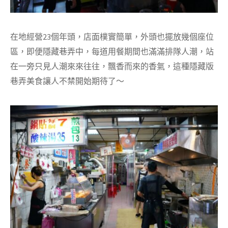
在地經營23個年頭，店面樸實簡單，外頭也擺放幾個座位
區，即便隱藏巷弄中，每道用餐期間也滿滿排隊人潮，站
在一旁只見人潮來來往往，飄香而來的香氣，這種隱藏版
巷弄美食讓人不禁開始期待了～