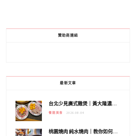
贊助商連結
最新文章
台北少見廣式雞煲｜黃大隆濃郁煲湯：經典提燈與溫體雞肉，熬夜修仙不如來喝湯！
餐館美食
2026-08-04
桃園燒肉 純水燒肉｜教你如何優惠吃日本A5和牛各種部位，私房菜誠意吃好吃滿