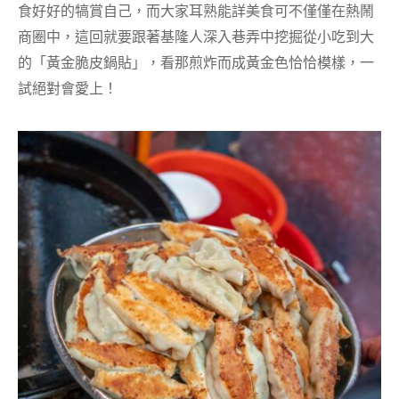
食好好的犒賞自己，而大家耳熟能詳美食可不僅僅在熱鬧
商圈中，這回就要跟著基隆人深入巷弄中挖掘從小吃到大
的「黃金脆皮鍋貼」，看那煎炸而成黃金色恰恰模樣，一
試絕對會愛上！