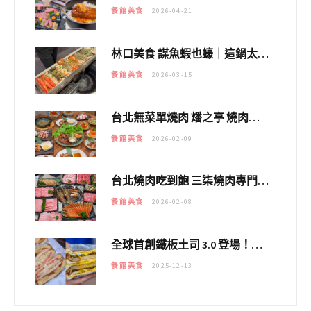
餐館美食
2026-04-21
林口美食 謀魚蝦也蠔｜這鍋太狂！「蟹老闆派對鍋」10多種海鮮浮誇上桌，壽星再送生食摩天輪！
餐館美食
2026-03-15
台北無菜單燒肉 燔之亭 燒肉場｜延吉街的 $980個人無菜單「雞」料理～
餐館美食
2026-02-09
台北燒肉吃到飽 三柒燒肉專門店｜日本A5和牛×龍蝦蟹腳雙拼，海陸霸氣開吃！
餐館美食
2026-02-08
全球首創鐵板土司 3.0 登場！扶旺號的全新高度 ｜漢堡換成鐵板土司，把台式靈魂塞得滿滿的！！
餐館美食
2025-12-13