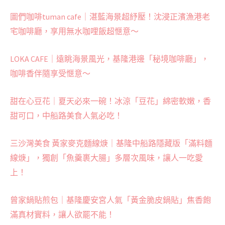
圖們咖啡tuman cafe｜湛藍海景超紓壓！沈浸正濱漁港老
宅咖啡廳，享用無水咖哩飯超愜意～
LOKA CAFE｜遠眺海景風光，基隆港邊「秘境咖啡廳」，
咖啡香伴隨享受愜意～
甜在心豆花｜夏天必來一碗！冰涼「豆花」綿密軟嫩，香
甜可口，中船路美食人氣必吃！
三沙灣美食 黃家麥克麵線焿｜基隆中船路隱藏版「滿料麵
線焿」，獨創「魚羹裹大腸」多層次風味，讓人一吃愛
上！
曾家鍋貼煎包｜基隆慶安宮人氣「黃金脆皮鍋貼」焦香飽
滿真材實料，讓人欲罷不能！