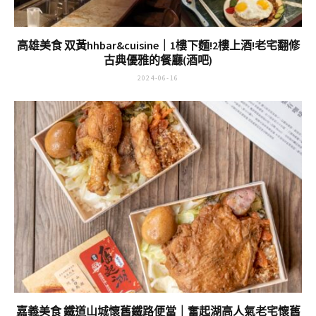
高雄美食 双黃hhbar&cuisine｜1樓下麵!2樓上酒!老宅翻修
古典優雅的餐廳(酒吧)
2024-06-16
嘉義美食 鐵道山城懷舊鐵路便當｜奮起湖高人氣老宅懷舊