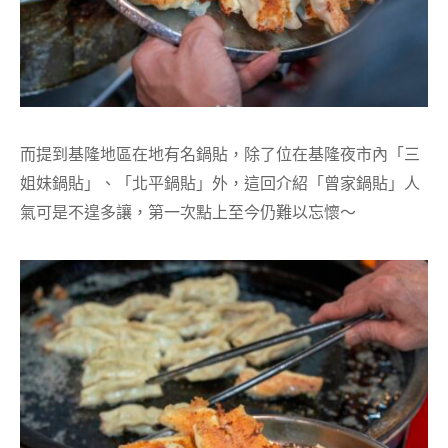
而提到基隆地區在地有名鍋貼，除了位在基隆夜市內「三
姐妹鍋貼」、「北平鍋貼」外，這回介紹「曾家鍋貼」人
氣可是不遑多讓，第一次點上至今仍難以忘懷～