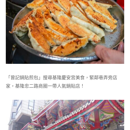
「曾記鍋貼煎包」搜尋基隆慶安宮美食，緊鄰巷弄旁店
家，基隆忠二路商圈一帶人氣鍋貼店！