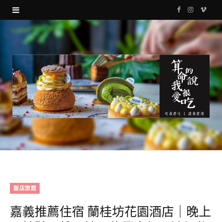
F
I
V
a
n
i
c
s
m
e
t
e
b
a
o
o
g
o
r
k
a
m
飯店旅館
嘉義推薦住宿 蘭桂坊花園酒店｜晚上