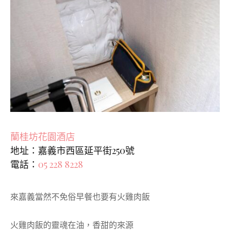
蘭桂坊花園酒店
地址：嘉義市西區延平街250號
電話：
05 228 8228
來嘉義當然不免俗早餐也要有火雞肉飯
火雞肉飯的靈魂在油，香甜的來源