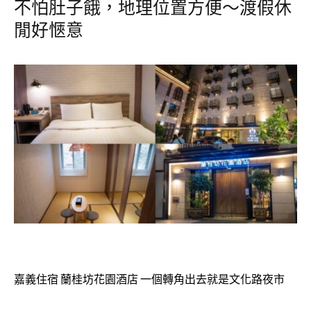
不怕肚子餓，地理位置方便～渡假休
閒好愜意
嘉義住宿 蘭桂坊花園酒店 一個轉角出去就是文化路夜市