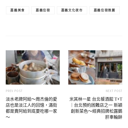
嘉義美食
嘉義住宿
嘉義文化夜市
嘉義住宿推薦
PREV POST
NEXT POST
淡水老牌阿給～周杰倫的愛
米其林一星 台北餐酒館 T+T
店也是淡江人的回憶，滿街
｜台北預約困難店之一 新穎
都是賣阿給到底要吃哪一家
創新菜色～經典招牌松露鵝
～
肝車輪餅