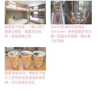
嘉義桔子商旅｜一個人旅行
台中住宿 植光花園酒店 –
簡單又輕鬆，嘉義吃好睡
SOF Hotel｜綠色植栽老宅改
好，終極養豬之旅
建～保留天井原貌，陽光灑
下好清新
嘉義 品安豆花｜傳統好手藝
手工豆花好古溜 滿滿的豆香
味，文化路夜市必吃