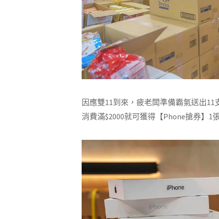
因應雙11到來，疲老闆準備霸氣送出11支
消費滿$2000就可獲得【Phone搶券