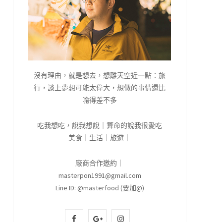
沒有理由，就是想去，想離天空近一點：旅
行，談上夢想可能太偉大，想做的事情還比
喻得差不多
吃我想吃，說我想說｜算命的說我很愛吃
美食｜生活｜旅遊｜
廠商合作邀約｜
masterpon1991@gmail.com
Line ID: @masterfood (要加@)
F
G
I