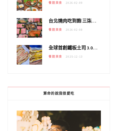
餐館美食
2026-02-09
台北燒肉吃到飽 三柒燒肉專門店｜日本A5和牛×龍蝦蟹腳雙拼，海陸霸氣開吃！
餐館美食
2026-02-08
全球首創鐵板土司 3.0 登場！扶旺號的全新高度 ｜漢堡換成鐵板土司，把台式靈魂塞得滿滿的！！
餐館美食
2025-12-13
算命的說我很愛吃