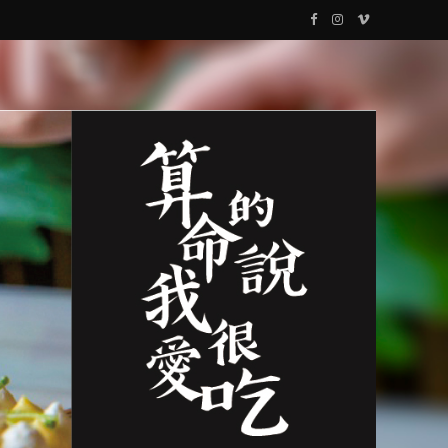
F
I
V
a
n
i
c
s
m
e
t
e
b
a
o
o
g
o
r
k
a
m