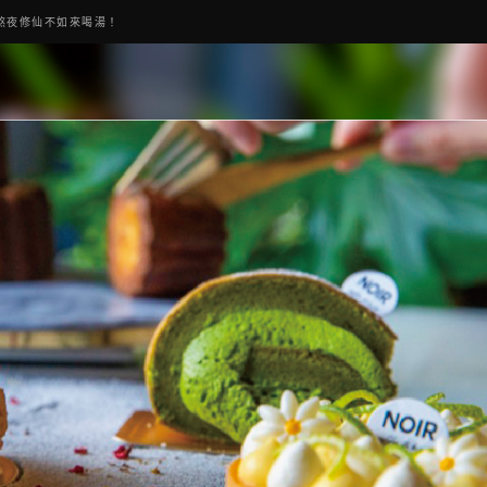
熬夜修仙不如來喝湯！