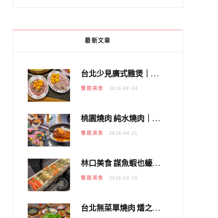
最新文章
台北少見廣式雞煲｜黃大隆濃郁煲湯：經典提燈與溫體雞肉，熬夜修仙不如來喝湯！
餐館美食
2026-08-04
桃園燒肉 純水燒肉｜教你如何優惠吃日本A5和牛各種部位，私房菜誠意吃好吃滿
餐館美食
2026-04-21
林口美食 謀魚蝦也蠔｜這鍋太狂！「蟹老闆派對鍋」10多種海鮮浮誇上桌，壽星再送生食摩天輪！
餐館美食
2026-03-15
台北無菜單燒肉 燔之亭 燒肉場｜延吉街的 $980個人無菜單「雞」料理～