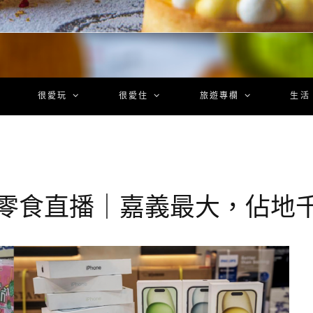
很愛玩
很愛住
旅遊專欄
生活
台最狂零食直播｜嘉義最大，佔