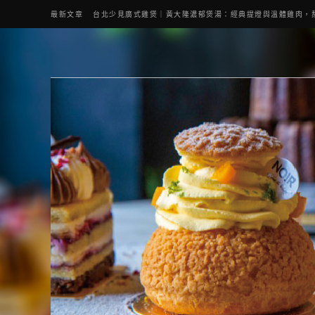
最新文章
台北少見廣式雞煲｜黃大隆濃郁煲湯：經典提燈與溫體雞肉，