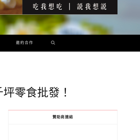
邀約合作
地千坪零食批發！
贊助商連結