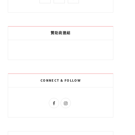
a
o
n
c
o
s
e
g
t
贊助商連結
b
l
a
o
e
g
o
P
r
k
l
a
CONNECT & FOLLOW
u
m
s
F
I
a
n
c
s
e
t