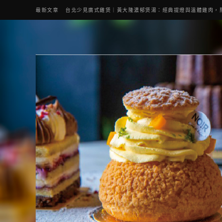
最新文章
台北少見廣式雞煲｜黃大隆濃郁煲湯：經典提燈與溫體雞肉，