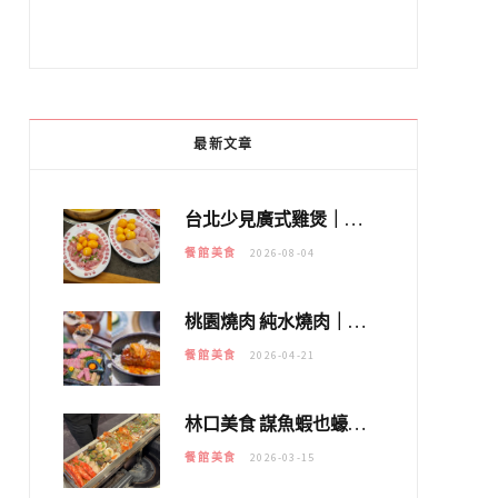
最新文章
台北少見廣式雞煲｜黃大隆濃郁煲湯：經典提燈與溫體雞肉，熬夜修仙不如來喝湯！
餐館美食
2026-08-04
桃園燒肉 純水燒肉｜教你如何優惠吃日本A5和牛各種部位，私房菜誠意吃好吃滿
餐館美食
2026-04-21
林口美食 謀魚蝦也蠔｜這鍋太狂！「蟹老闆派對鍋」10多種海鮮浮誇上桌，壽星再送生食摩天輪！
餐館美食
2026-03-15