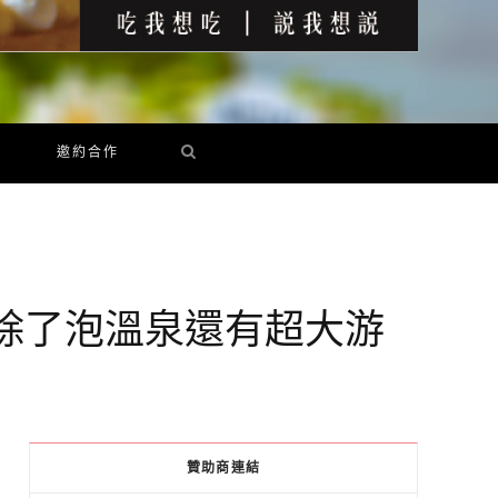
邀約合作
 除了泡溫泉還有超大游
贊助商連結