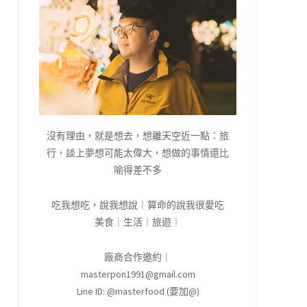
沒有理由，就是想去，想離天空近一點：旅
行，談上夢想可能太偉大，想做的事情還比
喻得差不多
吃我想吃，說我想說｜算命的說我很愛吃
美食｜生活｜旅遊｜
廠商合作邀約｜
masterpon1991@gmail.com
Line ID: @masterfood (要加@)