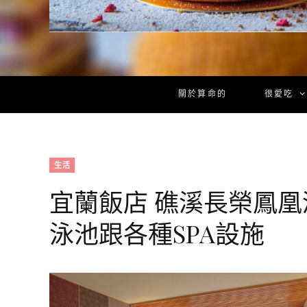
關於算命的
很愛吃
生活
宜蘭飯店 礁溪長榮鳳
泳池跟各種SPA設施