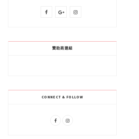
F
G
I
a
o
n
c
o
s
e
g
t
贊助商連結
b
l
a
o
e
g
o
P
r
k
l
a
CONNECT & FOLLOW
u
m
s
F
I
a
n