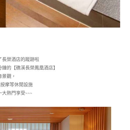
了長榮酒店的蹤跡啦
分鐘的【礁溪長榮鳳凰酒店】
綠景觀，
A按摩等休閒設施
大熱門享受~~~