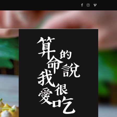
F
I
V
a
n
i
c
s
m
e
t
e
b
a
o
o
g
o
r
k
a
m