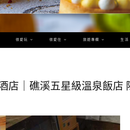
很愛玩
很愛住
旅遊專欄
生活
凰酒店｜礁溪五星級溫泉飯店