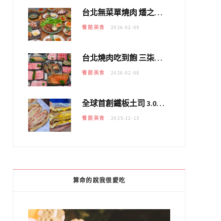
台北無菜單燒肉 燔之亭 燒肉場｜延吉街的 $980個人無菜單「雞」料理～
餐館美食
2026-02-09
台北燒肉吃到飽 三柒燒肉專門店｜日本A5和牛×龍蝦蟹腳雙拼，海陸霸氣開吃！
餐館美食
2026-02-08
全球首創鐵板土司 3.0 登場！扶旺號的全新高度 ｜漢堡換成鐵板土司，把台式靈魂塞得滿滿的！！
餐館美食
2025-12-13
算命的說我很愛吃