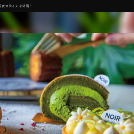
熬夜修仙不如來喝湯！