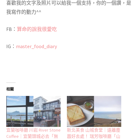
喜歡我的文字及照片可以給我一個支持，你的一個讚，是
我寫作的動力^^
FB：
算命的說我很愛吃
IG：
master_food_diary
相關
宜蘭咖啡廳 川岩 River Stone
新北美食 山城食堂｜遠離塵
Coffee｜宜蘭頭城必去「無
囂好去處！ 瑞芳咖啡廳「山