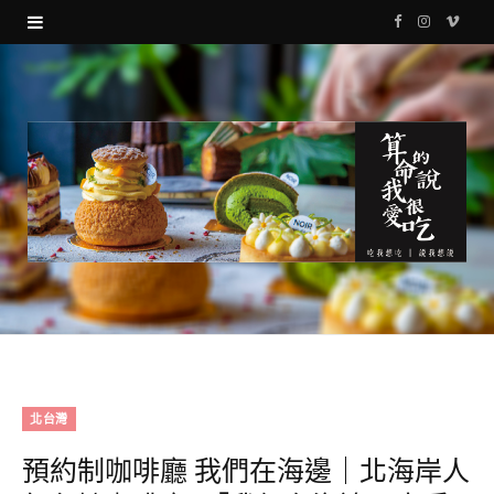
F
I
V
a
n
i
c
s
m
e
t
e
b
a
o
o
g
o
r
k
a
m
北台灣
預約制咖啡廳 我們在海邊｜北海岸人