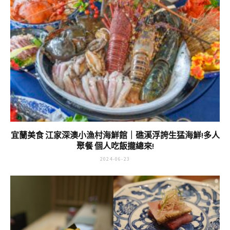
宜蘭美食 江家深澳小漁村海鮮館｜礁溪浮誇生猛海鮮!多人
聚餐 個人吃飯攏總來!
2024-06-23