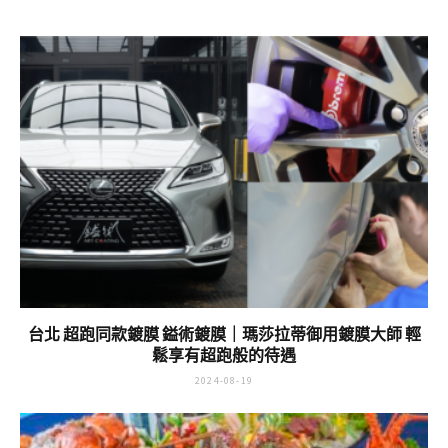
台北 超跑同款鍍膜 鎰術鍍膜｜瑪莎拉蒂御用鍍膜大師 輕
鬆享有超跑般的待遇
2024-08-19