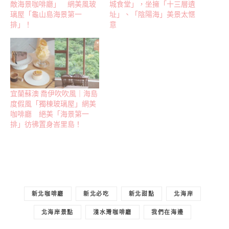
敵海景咖啡廳」 網美風玻
城食堂」，坐擁「十三層遺
璃屋「龜山島海景第一
址」、「陰陽海」美景太愜
排」！
意
宜蘭蘇澳 喬伊吹吹風｜海島
度假風「獨棟玻璃屋」網美
咖啡廳 絕美「海景第一
排」彷彿置身峇里島！
新北咖啡廳
新北必吃
新北甜點
北海岸
北海岸景點
淺水灣咖啡廳
我們在海邊