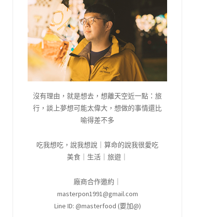
沒有理由，就是想去，想離天空近一點：旅
行，談上夢想可能太偉大，想做的事情還比
喻得差不多
吃我想吃，說我想說｜算命的說我很愛吃
美食｜生活｜旅遊｜
廠商合作邀約｜
masterpon1991@gmail.com
Line ID: @masterfood (要加@)