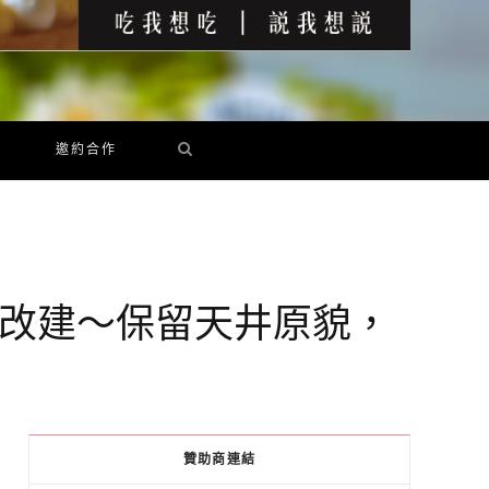
邀約合作
栽老宅改建～保留天井原貌，
贊助商連結