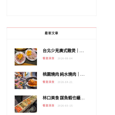
最新文章
台北少見廣式雞煲｜黃大隆濃郁煲湯：經典提燈與溫體雞肉，熬夜修仙不如來喝湯！
餐館美食
2026-08-04
桃園燒肉 純水燒肉｜教你如何優惠吃日本A5和牛各種部位，私房菜誠意吃好吃滿
餐館美食
2026-04-21
林口美食 謀魚蝦也蠔｜這鍋太狂！「蟹老闆派對鍋」10多種海鮮浮誇上桌，壽星再送生食摩天輪！
餐館美食
2026-03-15