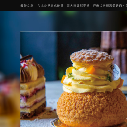
最新文章
台北少見廣式雞煲｜黃大隆濃郁煲湯：經典提燈與溫體雞肉，