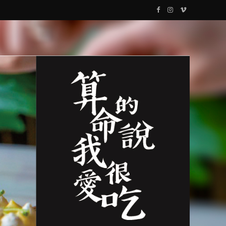
F
I
V
a
n
i
c
s
m
e
t
e
b
a
o
o
g
o
r
k
a
m