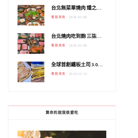
台北無菜單燒肉 燔之亭 燒肉場｜延吉街的 $980個人無菜單「雞」料理～
餐館美食
2026-02-09
台北燒肉吃到飽 三柒燒肉專門店｜日本A5和牛×龍蝦蟹腳雙拼，海陸霸氣開吃！
餐館美食
2026-02-08
全球首創鐵板土司 3.0 登場！扶旺號的全新高度 ｜漢堡換成鐵板土司，把台式靈魂塞得滿滿的！！
餐館美食
2025-12-13
算命的說我很愛吃