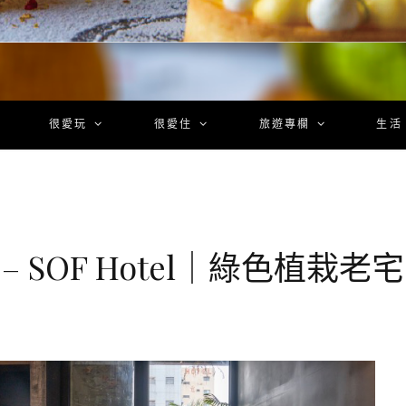
很愛玩
很愛住
旅遊專欄
生活
– SOF Hotel｜綠色植