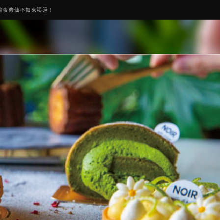
熬夜修仙不如來喝湯！