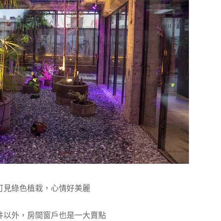
可見綠色植栽，心情好美麗
井以外，房間窗戶也是一大賣點