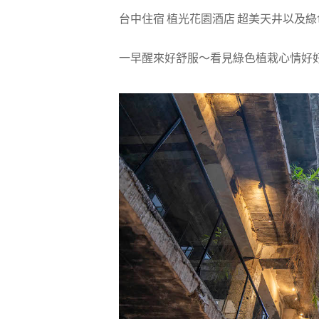
台中住宿 植光花園酒店 超美天井以及
一早醒來好舒服～看見綠色植栽心情好