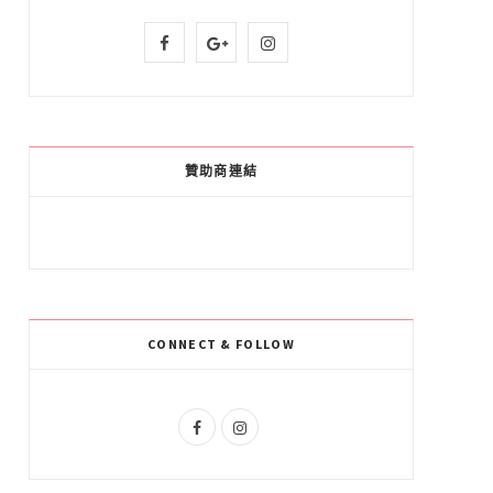
F
G
I
a
o
n
c
o
s
e
g
t
贊助商連結
b
l
a
o
e
g
o
P
r
k
l
a
CONNECT & FOLLOW
u
m
s
F
I
a
n