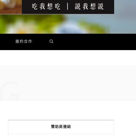
邀約合作
G
贊助商連結