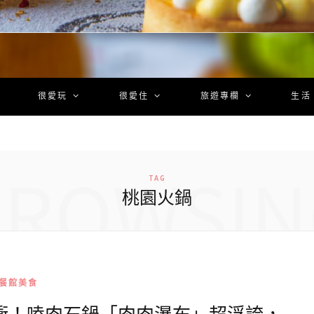
很愛玩
很愛住
旅遊專欄
生活
BROWSIN
TAG
桃園火鍋
餐館美食
快衝！嗑肉石鍋「肉肉瀑布」超浮誇，