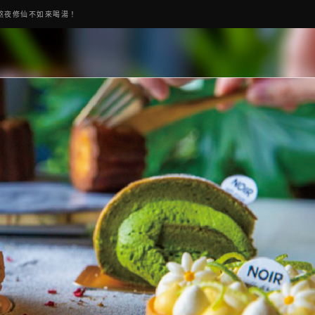
熬夜修仙不如來喝湯！