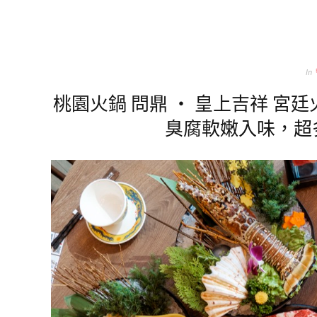
In
桃園火鍋 問鼎 ‧ 皇上吉祥 宮
臭腐軟嫩入味，超