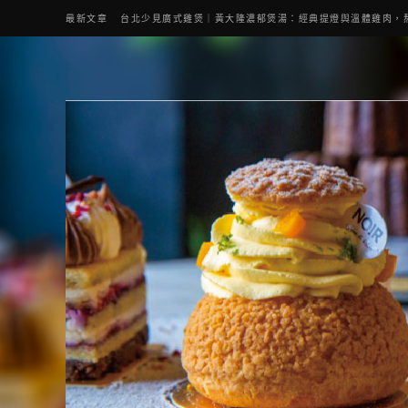
最新文章
台北少見廣式雞煲｜黃大隆濃郁煲湯：經典提燈與溫體雞肉，