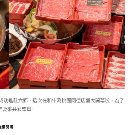
涮成功進駐六都，這次在和牛涮桃園同德店盛大開幕啦，為了
要來共襄盛舉!
繼續閱讀