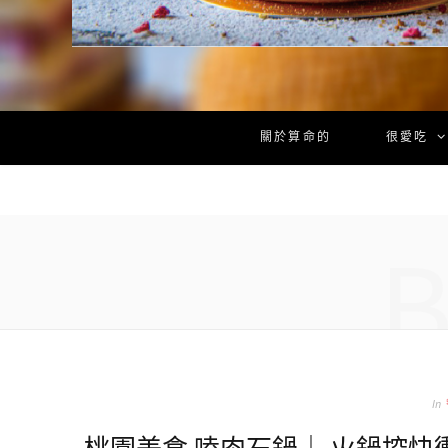
關於算命的
很愛吃
In
桃園美食 嗑肉石鍋｜ 火鍋控