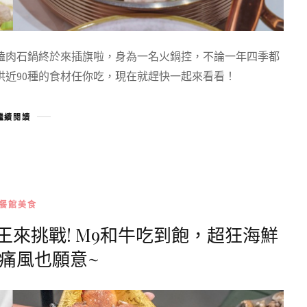
嗑肉石鍋終於來插旗啦，身為一名火鍋控，不論一年四季都
近90種的食材任你吃，現在就趕快一起來看看！
繼續閱讀
餐館美食
王來挑戰! M9和牛吃到飽，超狂海鮮
痛風也願意~