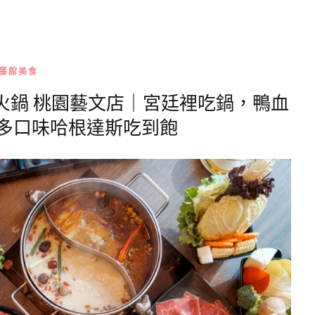
餐館美食
廷火鍋 桃園藝文店｜宮廷裡吃鍋，鴨血
多口味哈根達斯吃到飽