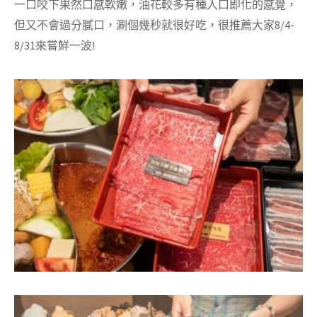
一口咬下果然口感軟嫩，油花較多有種入口即化的感覺，
但又不會過分膩口，涮個幾秒就很好吃，很推薦大家8/4-
8/31來嘗鮮一波!