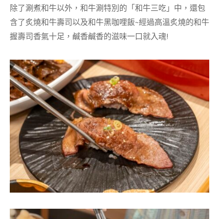
除了涮煮和牛以外，和牛涮特別的「和牛三吃」中，還包
含了炙燒和牛壽司以及和牛黑咖哩飯~經過高溫炙燒的和牛
握壽司香氣十足，鹹香鹹香的滋味一口就入魂!