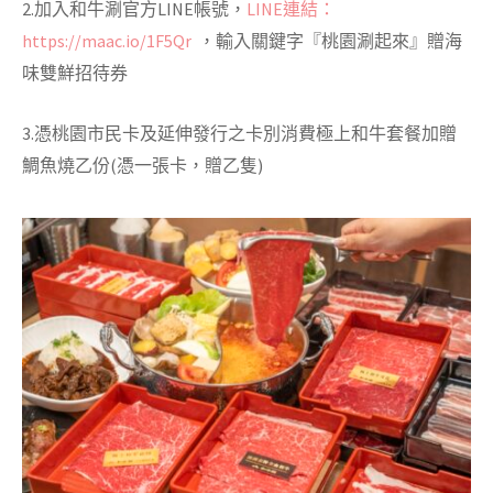
2.加入和牛涮官方LINE帳號，
LINE連結：
https://maac.io/1F5Qr
，輸入關鍵字『桃園涮起來』贈海
味雙鮮招待券
3.憑桃園市民卡及延伸發行之卡別消費極上和牛套餐加贈
鯛魚燒乙份(憑一張卡，贈乙隻)