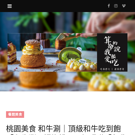
F
I
V
a
n
i
c
s
m
e
t
e
b
a
o
o
g
o
r
k
a
m
餐館美食
桃園美食 和牛涮｜頂級和牛吃到飽