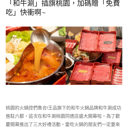
「和牛涮」插旗桃園，加碼贈「免費
吃」快衝啊~
桃園的火鍋控們集合!王品旗下的和牛火鍋品牌和牛涮成功
進駐六都，這次在和牛涮桃園同德店盛大開幕啦，為了歡
慶開幕推出了三大好禮活動，愛吃火鍋的朋友們一定要來