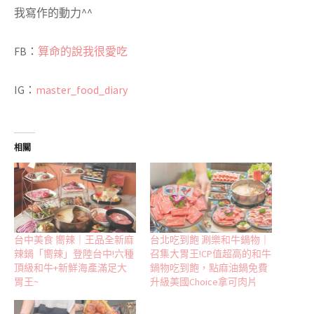
我寫作的動力
^^
FB
：
算命的說我很愛吃
IG
：
master_food_diary
相關
台中美食 嚮辣｜王品全新麻
台北吃到飽 涮樂和牛鍋物｜
辣鍋「嚮辣」登陸台中!六種
召集大胃王!CP值超高的和牛
頂級和牛+新鮮海產滿足大
鍋物吃到飽，點麻油鍋免費
胃王~
升級美國Choice拿可肉片