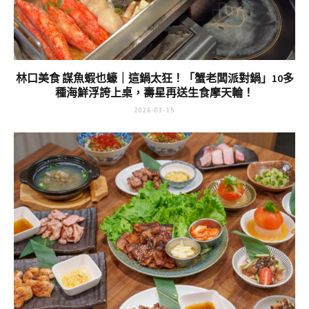
林口美食 謀魚蝦也蠔｜這鍋太狂！「蟹老闆派對鍋」10多
種海鮮浮誇上桌，壽星再送生食摩天輪！
2026-03-15