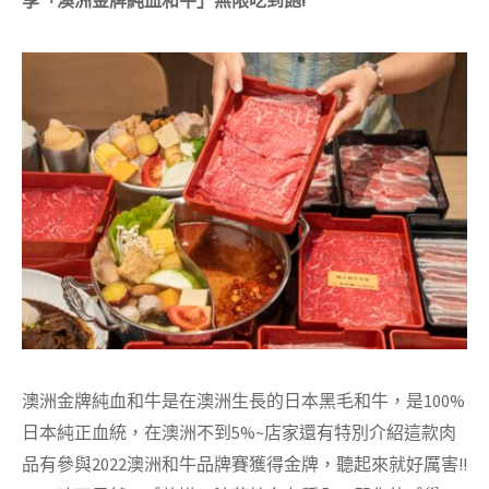
享「澳洲金牌純血和牛」無限吃到飽!
澳洲金牌純血和牛是在澳洲生長的日本黑毛和牛，是100%
日本純正血統，在澳洲不到5%~店家還有特別介紹這款肉
品有參與2022澳洲和牛品牌賽獲得金牌，聽起來就好厲害!!