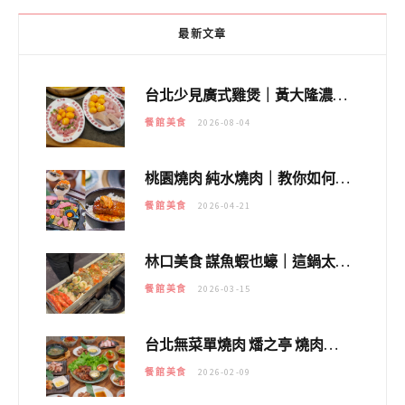
最新文章
台北少見廣式雞煲｜黃大隆濃郁煲湯：經典提燈與溫體雞肉，熬夜修仙不如來喝湯！
餐館美食
2026-08-04
桃園燒肉 純水燒肉｜教你如何優惠吃日本A5和牛各種部位，私房菜誠意吃好吃滿
餐館美食
2026-04-21
林口美食 謀魚蝦也蠔｜這鍋太狂！「蟹老闆派對鍋」10多種海鮮浮誇上桌，壽星再送生食摩天輪！
餐館美食
2026-03-15
台北無菜單燒肉 燔之亭 燒肉場｜延吉街的 $980個人無菜單「雞」料理～
餐館美食
2026-02-09