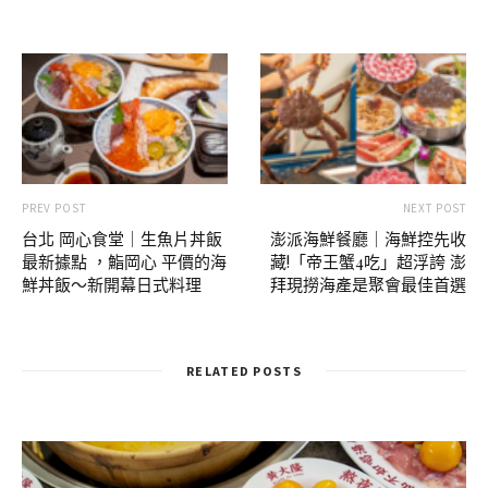
PREV POST
NEXT POST
台北 岡心食堂｜生魚片丼飯
澎派海鮮餐廳｜海鮮控先收
最新據點 ，鮨岡心 平價的海
藏!「帝王蟹4吃」超浮誇 澎
鮮丼飯～新開幕日式料理
拜現撈海產是聚會最佳首選
RELATED POSTS