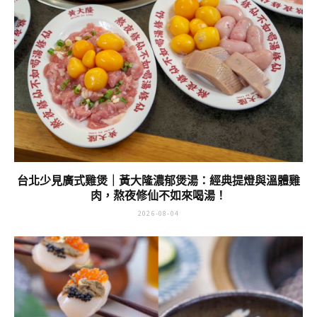
台北少見廣式雞煲｜黃大隆濃郁煲湯：經典提燈與溫體雞
肉，熬夜修仙不如來喝湯！
2026-08-04