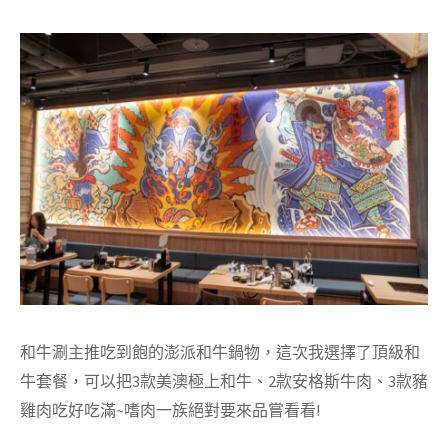
和牛涮主推吃到飽的澎派和牛鍋物，這次我選擇了頂級和
牛套餐，可以把3款美澳極上和牛、2款安格斯牛肉、3款豬
雞肉吃好吃滿~嗜肉一族絕對要來品嘗看看!