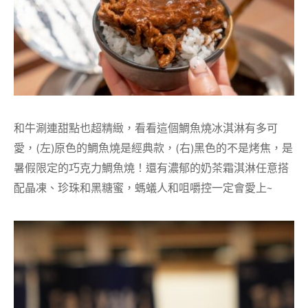
和牛涮連甜點也超精緻，看看這個鯛魚燒冰淇淋有多可
愛，(左)原色的鯛魚燒是經典款，(右)黑色的不是烤焦，是
暑假限定的巧克力鯛魚燒！還有濃郁的奶茶霜淇淋任意搭
配晶凍、珍珠和黑糖蜜，螞蟻人和咀嚼控一定會愛上~