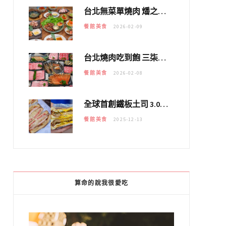
台北無菜單燒肉 燔之亭 燒肉場｜延吉街的 $980個人無菜單「雞」料理～
餐館美食
2026-02-09
台北燒肉吃到飽 三柒燒肉專門店｜日本A5和牛×龍蝦蟹腳雙拼，海陸霸氣開吃！
餐館美食
2026-02-08
全球首創鐵板土司 3.0 登場！扶旺號的全新高度 ｜漢堡換成鐵板土司，把台式靈魂塞得滿滿的！！
餐館美食
2025-12-13
算命的說我很愛吃