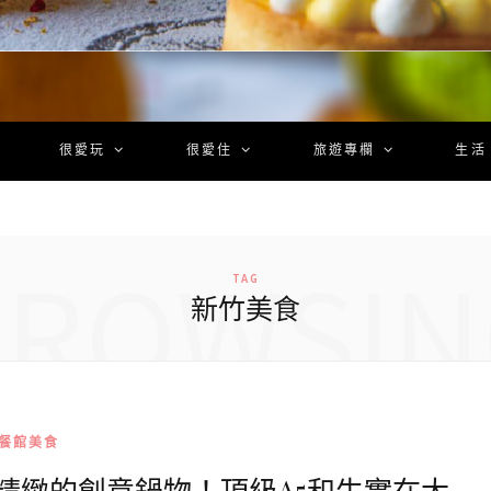
很愛玩
很愛住
旅遊專欄
生活
BROWSIN
TAG
新竹美食
餐館美食
精緻的創意鍋物！頂級A5和牛實在太