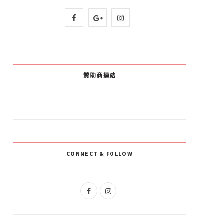
F
G
I
a
o
n
c
o
s
e
g
t
贊助商連結
b
l
a
o
e
g
o
P
r
k
l
a
CONNECT & FOLLOW
u
m
s
F
I
a
n