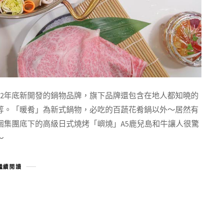
22年底新開發的鍋物品牌，旗下品牌還包含在地人都知曉的
等。「暖肴」為新式鍋物，必吃的百蔬花肴鍋以外～居然有
個集團底下的高級日式燒烤「嶼燒」A5鹿兒島和牛讓人很驚
～
繼續閱讀