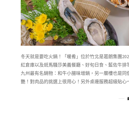
冬天就是要吃火鍋！「暖肴」位於竹北是葛朗集團20
紅倉庫以及斑馬騷莎美義餐廳、好旬日食、藍佐牛排
九州最有名鍋物：和牛小腸味增鍋，另一層樓也是同
艷！對肉品的挑選上很用心！另外桌邊服務超級貼心