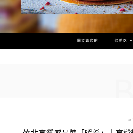
關於算命的
很愛吃
In
竹北高質感品牌「暖肴」｜高檔