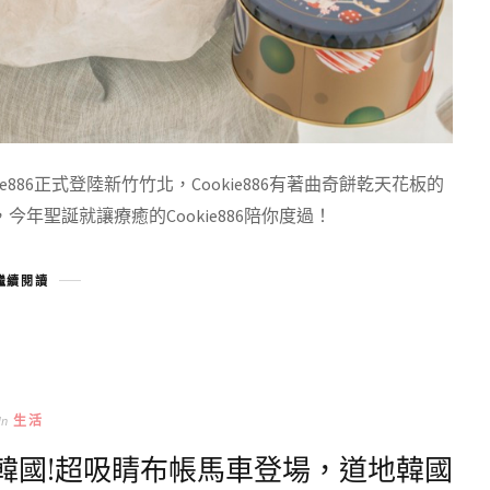
886正式登陸新竹竹北，Cookie886有著曲奇餅乾天花板的
聖誕就讓療癒的Cookie886陪你度過！
繼續閱讀
In
生活
秒到韓國!超吸睛布帳馬車登場，道地韓國