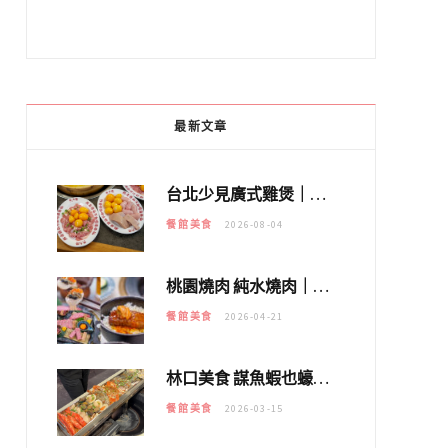
最新文章
台北少見廣式雞煲｜黃大隆濃郁煲湯：經典提燈與溫體雞肉，熬夜修仙不如來喝湯！
餐館美食
2026-08-04
桃園燒肉 純水燒肉｜教你如何優惠吃日本A5和牛各種部位，私房菜誠意吃好吃滿
餐館美食
2026-04-21
林口美食 謀魚蝦也蠔｜這鍋太狂！「蟹老闆派對鍋」10多種海鮮浮誇上桌，壽星再送生食摩天輪！
餐館美食
2026-03-15