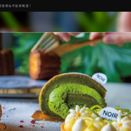
熬夜修仙不如來喝湯！