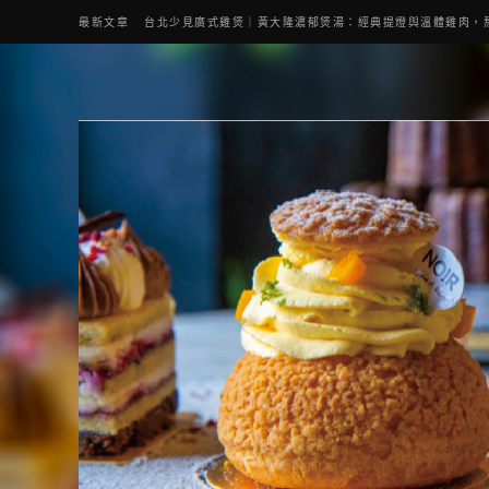
最新文章
台北少見廣式雞煲｜黃大隆濃郁煲湯：經典提燈與溫體雞肉，