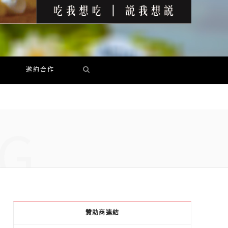
邀約合作
G
贊助商連結