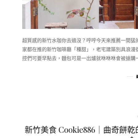
超質感的新竹水咖你去過沒？哼哼今天來推薦一間猛
家都在推的新竹咖啡廳「種甜」，老宅建築別具浪漫
控們可要早點去，麵包可是一出爐就咻咻咻會被搶購
新竹美食 Cookie886｜曲