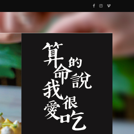
F
I
V
a
n
i
c
s
m
e
t
e
b
a
o
o
g
o
r
k
a
m