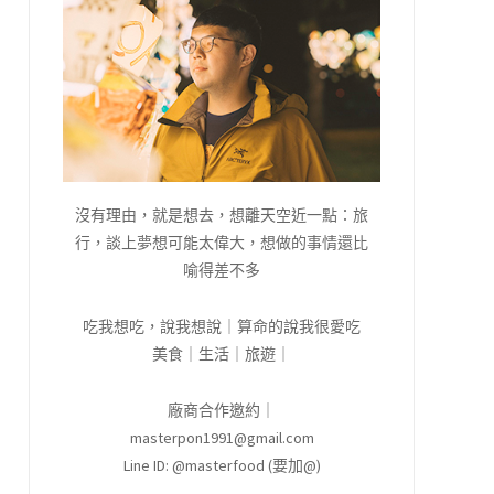
沒有理由，就是想去，想離天空近一點：旅
行，談上夢想可能太偉大，想做的事情還比
喻得差不多
吃我想吃，說我想說｜算命的說我很愛吃
美食｜生活｜旅遊｜
廠商合作邀約｜
masterpon1991@gmail.com
Line ID: @masterfood (要加@)