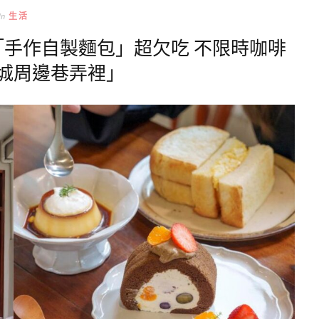
In
生活
「手作自製麵包」超欠吃 不限時咖啡
城周邊巷弄裡」