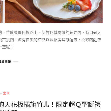
的，位於東區民族路上，新竹巨城周邊的巷弄內，有口碑大
復古氛圍，還有自製的甜點以及招牌酵母麵包，喜歡的麵包
一空呢！
繼續閱讀
In
生活
奇餅乾的天花板插旗竹北！限定超Ｑ聖誕禮