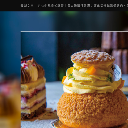
最新文章
台北少見廣式雞煲｜黃大隆濃郁煲湯：經典提燈與溫體雞肉，