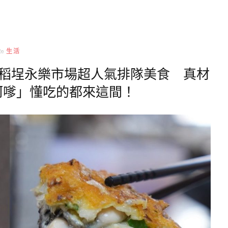
In
生活
大稻埕永樂市場超人氣排隊美食 真材
蚵嗲」懂吃的都來這間！