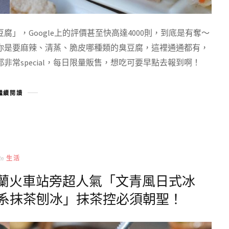
」，Google上的評價甚至快高達4000則，到底是有奪～
你是要麻辣、清蒸、脆皮哪種類的臭豆腐，這裡通通都有，
常special，每日限量販售，想吃可要早點去報到啊！
繼續閱讀
In
生活
i｜宜蘭火車站旁超人氣「文青風日式冰
系抹茶刨冰」抹茶控必須朝聖！