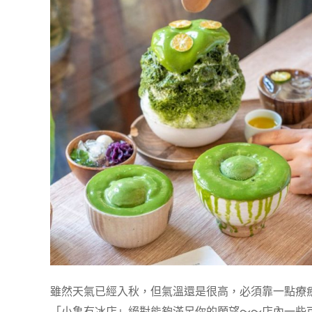
雖然天氣已經入秋，但氣溫還是很高，必須靠一點療
「小亀有冰店」絕對能夠滿足你的願望～～店內一些