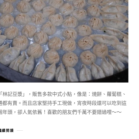
「林記豆漿」，販售多款中式小點，像是：燒餅、蘿蔔糕、
通都有賣。而且店家堅持手工現做，宵夜時段還可以吃到這
個年頭，卻人氣依舊！喜歡的朋友們千萬不要錯過哩～～
繼續閱讀