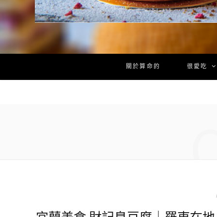
關於算命的
很愛吃
宜蘭美食 財記臭豆腐｜羅東在