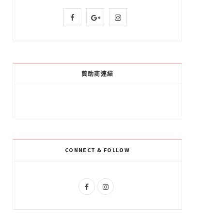
F
G
I
a
o
n
c
o
s
e
g
t
贊助商連結
b
l
a
o
e
g
o
P
r
k
l
a
CONNECT & FOLLOW
u
m
s
F
I
a
n