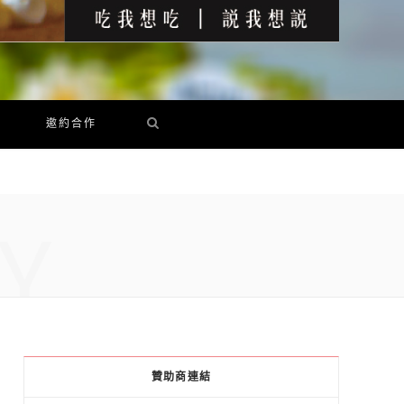
邀約合作
Y
贊助商連結