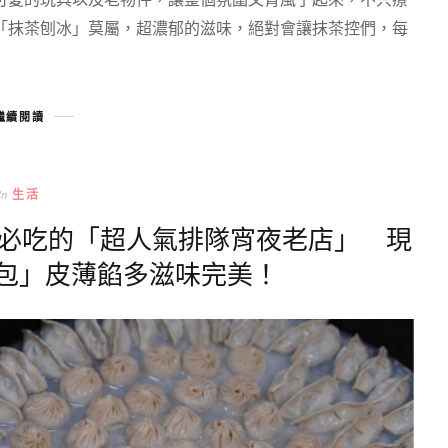
「抹茶刨冰」莫屬，超濃郁的滋味，絕對會讓抹茶控們，每
繼續閱讀
In
生活
區必吃的「超人氣排隊宵夜老店」 現
包」皮薄餡多滋味完美！