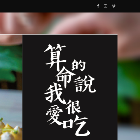
F
I
V
a
n
i
c
s
m
e
t
e
b
a
o
o
g
o
r
k
a
m