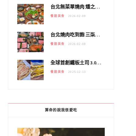
台北無菜單燒肉 燔之亭 燒肉場｜延吉街的 $980個人無菜單「雞」料理～
餐館美食
2026-02-09
台北燒肉吃到飽 三柒燒肉專門店｜日本A5和牛×龍蝦蟹腳雙拼，海陸霸氣開吃！
餐館美食
2026-02-08
全球首創鐵板土司 3.0 登場！扶旺號的全新高度 ｜漢堡換成鐵板土司，把台式靈魂塞得滿滿的！！
餐館美食
2025-12-13
算命的說我很愛吃