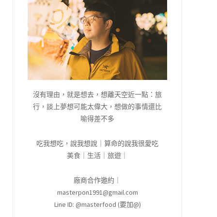
沒有理由，就是想去，想離天空近一點：旅
行，談上夢想可能太偉大，想做的事情還比
喻得差不多
吃我想吃，說我想說｜算命的說我很愛吃
美食｜生活｜旅遊｜
廠商合作邀約｜
masterpon1991@gmail.com
Line ID: @masterfood (要加@)