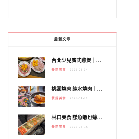
最新文章
台北少見廣式雞煲｜黃大隆濃郁煲湯：經典提燈與溫體雞肉，熬夜修仙不如來喝湯！
餐館美食
2026-08-04
桃園燒肉 純水燒肉｜教你如何優惠吃日本A5和牛各種部位，私房菜誠意吃好吃滿
餐館美食
2026-04-21
林口美食 謀魚蝦也蠔｜這鍋太狂！「蟹老闆派對鍋」10多種海鮮浮誇上桌，壽星再送生食摩天輪！
餐館美食
2026-03-15