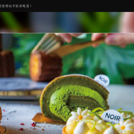
熬夜修仙不如來喝湯！