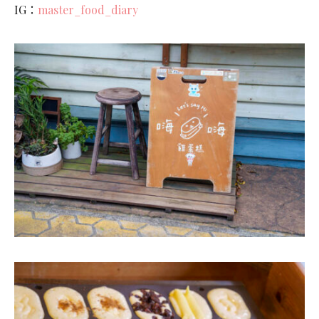
IG：
master_food_diary