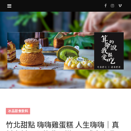
F
I
V
a
n
i
c
s
m
e
t
e
b
a
o
o
g
o
r
k
a
m
冰品甜食飲料
竹北甜點 嗨嗨雞蛋糕 人生嗨嗨｜真