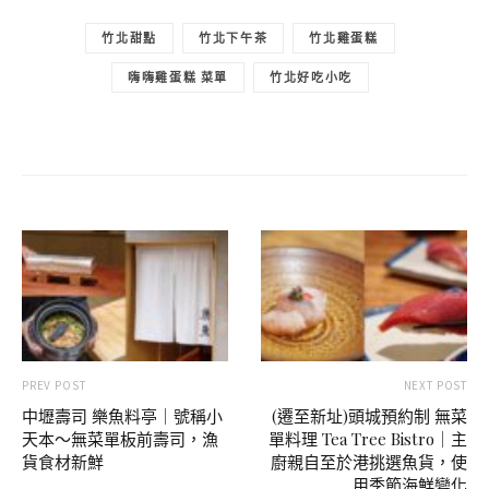
竹北甜點
竹北下午茶
竹北雞蛋糕
嗨嗨雞蛋糕 菜單
竹北好吃小吃
PREV POST
NEXT POST
中壢壽司 樂魚料亭｜號稱小
(遷至新址)頭城預約制 無菜
天本～無菜單板前壽司，漁
單料理 Tea Tree Bistro｜主
貨食材新鮮
廚親自至於港挑選魚貨，使
用季節海鮮變化