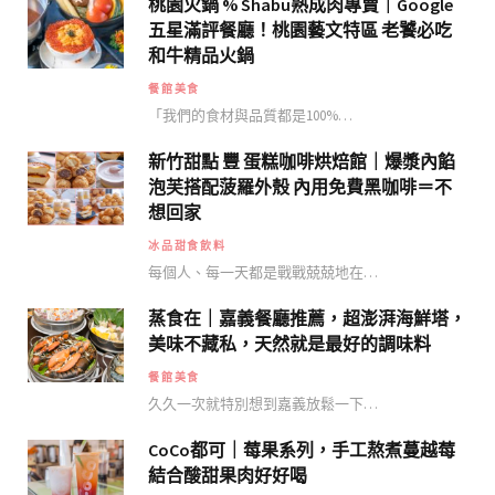
桃園火鍋 % Shabu熟成肉專賣｜Google
五星滿評餐廳！桃園藝文特區 老饕必吃
和牛精品火鍋
餐館美食
「我們的食材與品質都是100%…
新竹甜點 豐 蛋糕咖啡烘焙館｜爆漿內餡
泡芙搭配菠羅外殼 內用免費黑咖啡＝不
想回家
冰品甜食飲料
每個人、每一天都是戰戰兢兢地在…
蒸食在｜嘉義餐廳推薦，超澎湃海鮮塔，
美味不藏私，天然就是最好的調味料
餐館美食
久久一次就特別想到嘉義放鬆一下…
CoCo都可｜莓果系列，手工熬煮蔓越莓
結合酸甜果肉好好喝