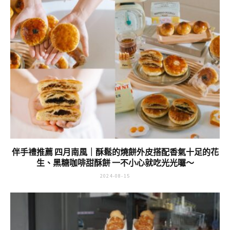
伴手禮推薦 四月南風｜酥鬆的燒餅外皮搭配香氣十足的花
生、黑糖咖啡甜酥餅 一不小心就吃光光囉～
2024-08-15