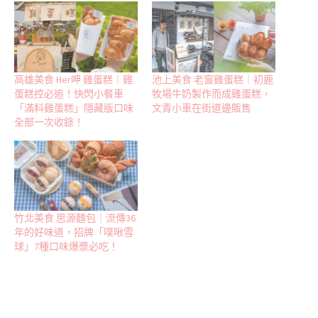
高雄美食 Her呷 雞蛋糕｜雞
池上美食 老窗雞蛋糕｜初鹿
蛋糕控必追！快閃小餐車
牧場牛奶製作而成雞蛋糕，
「滿料雞蛋糕」隱藏版口味
文青小車在街道邊販售
全部一次收錄！
竹北美食 思源麵包｜流傳36
年的好味道，招牌「噗啾雪
球」7種口味爆漿必吃！