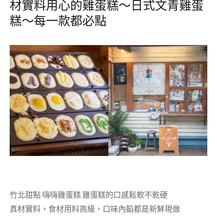
材實料用心的雞蛋糕～日式文青雞蛋
糕～每一款都必點
竹北甜點 嗨嗨雞蛋糕 雞蛋糕的口感鬆軟不乾硬
真材實料，食材用料高級，口味內餡都是新鮮現做