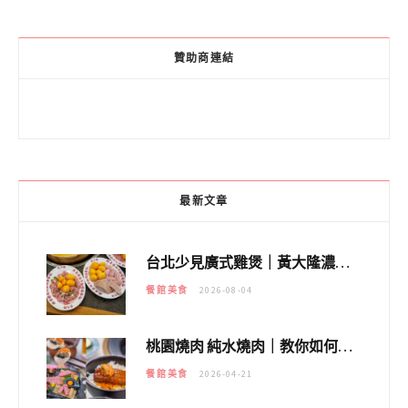
贊助商連結
最新文章
台北少見廣式雞煲｜黃大隆濃郁煲湯：經典提燈與溫體雞肉，熬夜修仙不如來喝湯！
餐館美食
2026-08-04
桃園燒肉 純水燒肉｜教你如何優惠吃日本A5和牛各種部位，私房菜誠意吃好吃滿
餐館美食
2026-04-21