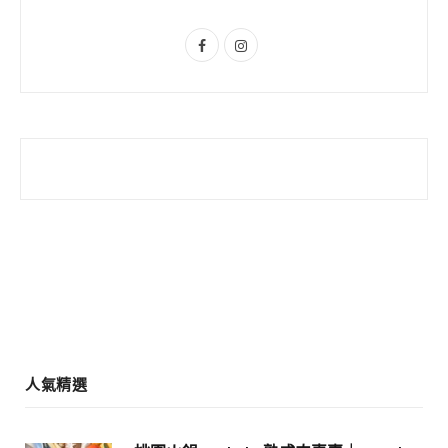
s
F
I
a
n
c
s
e
t
b
a
o
g
o
r
k
a
m
人氣精選