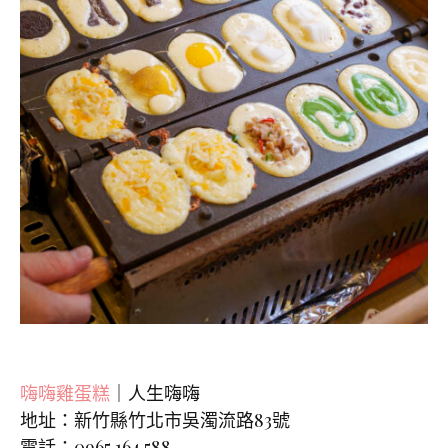
嗨嗨雞蛋糕
｜人生嗨嗨
地址：新竹縣竹北市吳濁流路83號
電話：0965 164 588