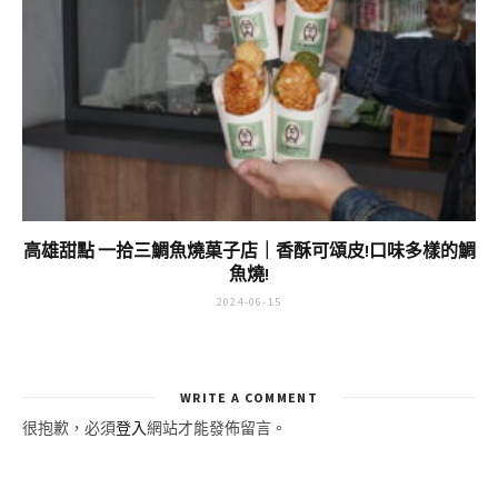
高雄甜點 一拾三鯛魚燒菓子店｜香酥可頌皮!口味多樣的鯛
魚燒!
2024-06-15
WRITE A COMMENT
很抱歉，必須
登入
網站才能發佈留言。