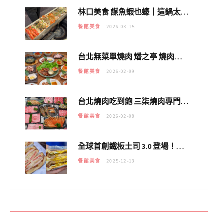
林口美食 謀魚蝦也蠔｜這鍋太狂！「蟹老闆派對鍋」10多種海鮮浮誇上桌，壽星再送生食摩天輪！
餐館美食
2026-03-15
台北無菜單燒肉 燔之亭 燒肉場｜延吉街的 $980個人無菜單「雞」料理～
餐館美食
2026-02-09
台北燒肉吃到飽 三柒燒肉專門店｜日本A5和牛×龍蝦蟹腳雙拼，海陸霸氣開吃！
餐館美食
2026-02-08
全球首創鐵板土司 3.0 登場！扶旺號的全新高度 ｜漢堡換成鐵板土司，把台式靈魂塞得滿滿的！！
餐館美食
2025-12-13