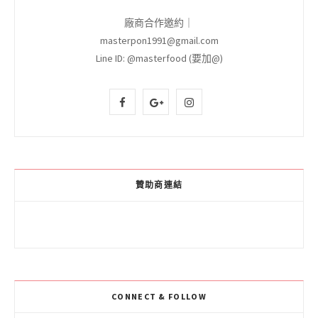
廠商合作邀約｜
masterpon1991@gmail.com
Line ID: @masterfood (要加@)
F
G
I
a
o
n
c
o
s
e
g
t
贊助商連結
b
l
a
o
e
g
o
P
r
k
l
a
CONNECT & FOLLOW
u
m