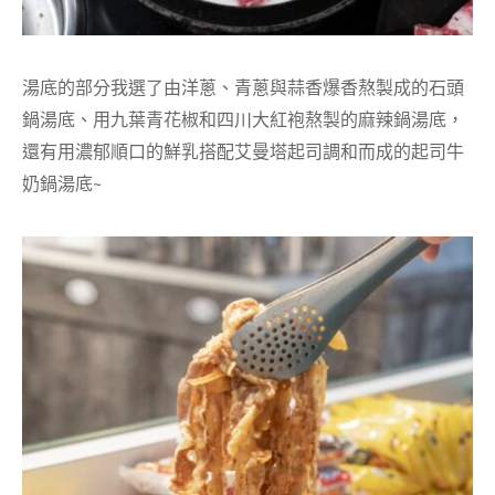
湯底的部分我選了由洋蔥、青蔥與蒜香爆香熬製成的石頭
鍋湯底、用九葉青花椒和四川大紅袍熬製的麻辣鍋湯底，
還有用濃郁順口的鮮乳搭配艾曼塔起司調和而成的起司牛
奶鍋湯底~