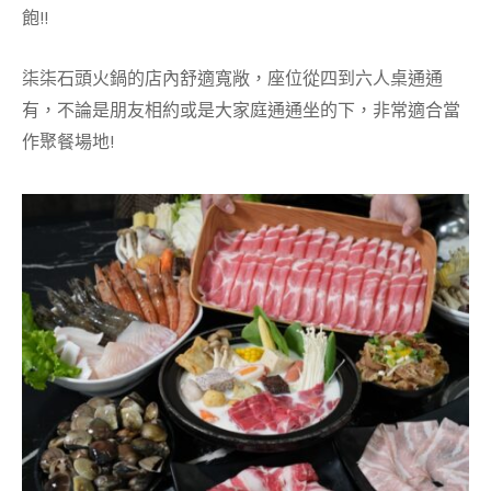
飽!!
柒柒石頭火鍋的店內舒適寬敞，座位從四到六人桌通通
有，不論是朋友相約或是大家庭通通坐的下，非常適合當
作聚餐場地!