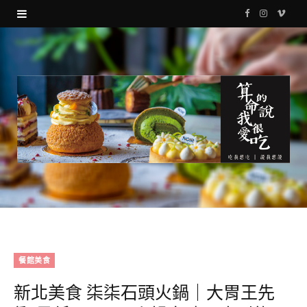
F
I
V
a
n
i
c
s
m
e
t
e
b
a
o
o
g
o
r
k
a
m
餐館美食
新北美食 柒柒石頭火鍋｜大胃王先