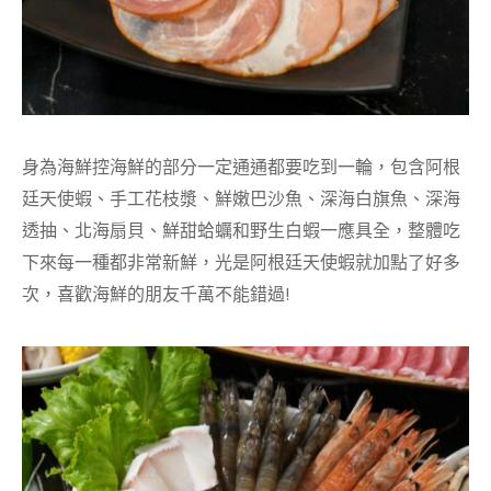
身為海鮮控海鮮的部分一定通通都要吃到一輪，包含阿根
廷天使蝦、手工花枝漿、鮮嫩巴沙魚、深海白旗魚、深海
透抽、北海扇貝、鮮甜蛤蠣和野生白蝦一應具全，整體吃
下來每一種都非常新鮮，光是阿根廷天使蝦就加點了好多
次，喜歡海鮮的朋友千萬不能錯過!