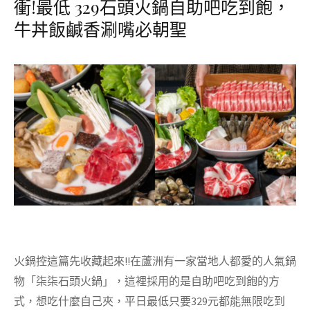
衝!最低 329石頭火鍋自助吧吃到飽，
牛丼飯鹹香涮嘴必朝聖
火鍋控這篇先收藏起來!!在蘆洲有一家當地人都愛的人氣鍋
物「柒柒石頭火鍋」，這裡採用的是自助吧吃到飽的方
式，想吃什麼自己夾，平日最低只要329元都能無限吃到