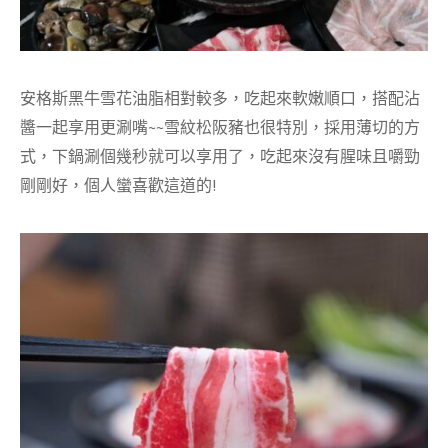
安格斯黑牛雪花油脂相對較多，吃起來軟嫩順口，搭配沾
醬一起享用更涮嘴~~雪紋松阪豬也很特別，採用薄切的方
式，下鍋涮個幾秒就可以享用了，吃起來沒有腥味且嚼勁
剛剛好，個人蠻喜歡這道的!