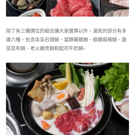
除了有三種價位的組合讓大家選擇以外，湯底的部分有多
達六種，包含柒柒石頭鍋、當歸藥膳鍋、御膳麻辣鍋、蔬
菜昆布鍋、老火雞煲鍋和起司牛奶鍋~