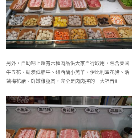
另外，自助吧上還有六種肉品供大家自行取用，包含美國
牛五花、紐澳低脂牛、紐西蘭小羔羊、伊比利雪花豬、活
菌梅花豬、鮮嫩雞腿肉，完全是肉肉控的一大福音!!