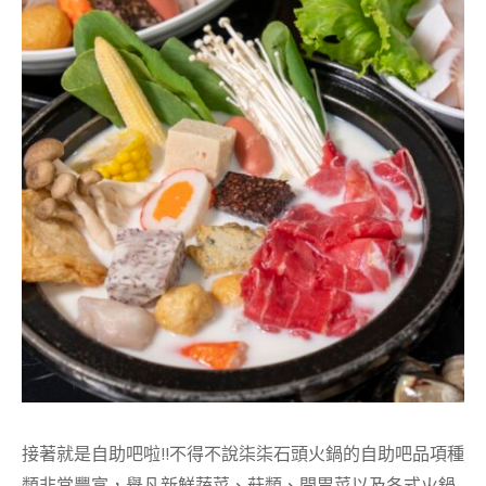
接著就是自助吧啦!!不得不說柒柒石頭火鍋的自助吧品項種
類非常豐富，舉凡新鮮蔬菜、菇類、開胃菜以及各式火鍋