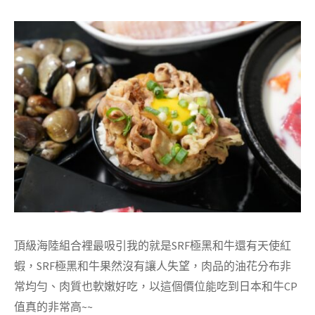
頂級海陸組合裡最吸引我的就是SRF極黑和牛還有天使紅
蝦，SRF極黑和牛果然沒有讓人失望，肉品的油花分布非
常均勻、肉質也軟嫩好吃，以這個價位能吃到日本和牛CP
值真的非常高~~