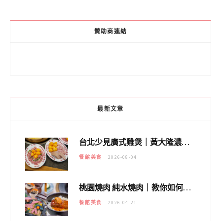
贊助商連結
最新文章
台北少見廣式雞煲｜黃大隆濃郁煲湯：經典提燈與溫體雞肉，熬夜修仙不如來喝湯！
餐館美食
2026-08-04
桃園燒肉 純水燒肉｜教你如何優惠吃日本A5和牛各種部位，私房菜誠意吃好吃滿
餐館美食
2026-04-21