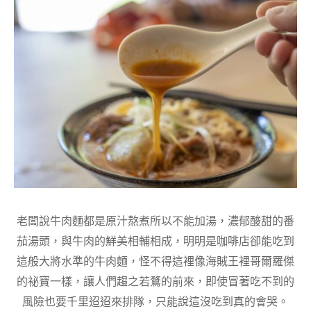
老闆說牛肉麵都是原汁熬煮所以不能加湯，濃郁酸甜的番
茄湯頭，與牛肉的鮮美相輔相成，明明是咖啡店卻能吃到
這般大將水準的牛肉麵，怪不得這裡像海賊王裡哥爾羅傑
的祕寶一樣，讓人們趨之若鶩的前來，即使冒著吃不到的
風險也要千里迢迢來排隊，只能說這沒吃到真的會哭。