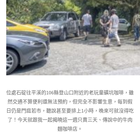
位處石碇往平溪的106縣登山口附近的老玩童礦坑咖啡，雖
然交通不算便利還無法預約，但完全不影響生意，每到假
日仍是門庭若市，聽說甚至要排上1小時，晚來可就沒得吃
了！今天就跟我一起揭曉這一週只賣三天、傳說中的牛肉
麵咖啡店。