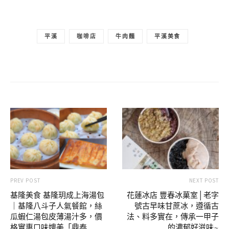
平溪
咖啡店
牛肉麵
平溪美食
PREV POST
NEXT POST
基隆美食 基隆玥成上海湯包
花蓮冰店 豐春冰菓室│老字
｜基隆八斗子人氣餐館，絲
號古早味甘蔗冰，遵循古
瓜蝦仁湯包皮薄湯汁多，價
法、料多實在，傳承一甲子
格實惠口味娉美「鼎泰
的濃郁好滋味~