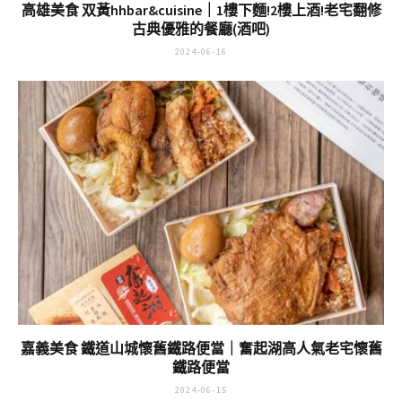
高雄美食 双黃hhbar&cuisine｜1樓下麵!2樓上酒!老宅翻修
古典優雅的餐廳(酒吧)
2024-06-16
嘉義美食 鐵道山城懷舊鐵路便當｜奮起湖高人氣老宅懷舊
鐵路便當
2024-06-15