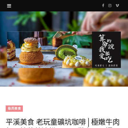
F
I
V
a
n
i
c
s
m
e
t
e
b
a
o
o
g
o
r
k
a
m
巷弄美食
平溪美食 老玩童礦坑咖啡│極嫩牛肉