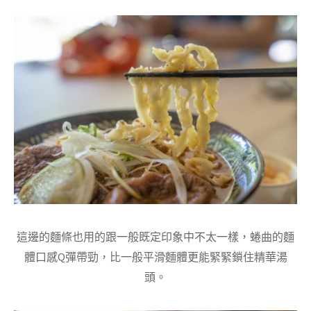
這邊的麵條也用的跟一般既定印象中不太一樣，蜷曲的麵
體口感Q彈帶勁，比一般平滑麵體更能緊緊鎖住精華湯
頭。