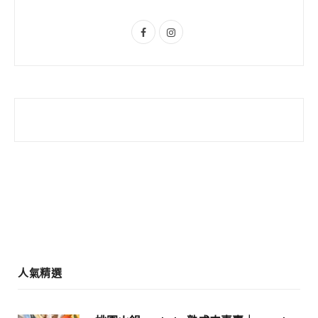
s
F
I
a
n
c
s
e
t
b
a
o
g
o
r
k
a
m
人氣精選