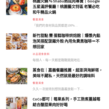
桃園火鍋 % Shabu熟成肉專賣｜Google
五星滿評餐廳！桃園藝文特區 老饕必吃
和牛精品火鍋
餐館美食
「我們的食材與品質都是100%…
新竹甜點 豐 蛋糕咖啡烘焙館｜爆漿內餡
泡芙搭配菠羅外殼 內用免費黑咖啡＝不
想回家
冰品甜食飲料
每個人、每一天都是戰戰兢兢地在…
蒸食在｜嘉義餐廳推薦，超澎湃海鮮塔，
美味不藏私，天然就是最好的調味料
餐館美食
久久一次就特別想到嘉義放鬆一下…
CoCo都可｜莓果系列，手工熬煮蔓越莓
結合酸甜果肉好好喝