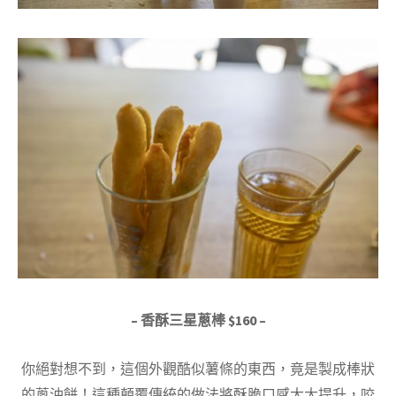
– 香酥三星蔥棒 $160 –
你絕對想不到，這個外觀酷似薯條的東西，竟是製成棒狀
的蔥油餅！這種顛覆傳統的做法將酥脆口感大大提升，咬