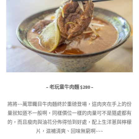
– 老玩童牛肉麵 $280 –
將將~~萬眾矚目牛肉麵終於重磅登場，這肉夾在手上的份
量就知道不一般啊，同樣價位一樣的肉量可不是隨處都有
的，而且瘦肉與油花分佈得恰到好處，配上生洋蔥與檸檬
片，滋補清爽、回味無窮啊~~~