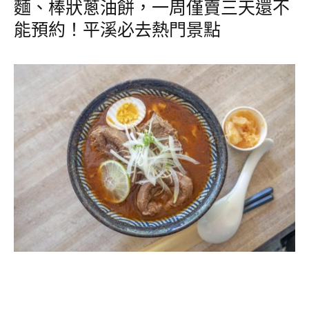
麵、棒狀蔥油餅，一周僅賣三天還不
能預約！平溪必去熱門景點