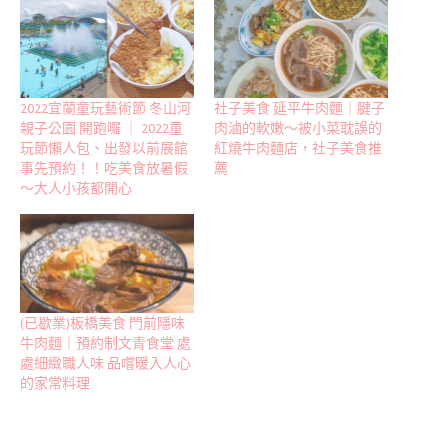
2022宜蘭童玩藝術節 冬山河
社子美食 延平牛肉麵｜腱子
親子公園 開跑囉 ｜ 2022童
肉滷的軟嫩～被小菜耽誤的
玩節懶人包、出發以前展館
紅燒牛肉麵店，社子美食推
事先預約！！吃美食放暑假
薦
～大人小孩都開心
(已歇業)板橋美食 門前隱味
牛肉麵｜預約制文青食堂 處
處細緻職人味 品嚐暖入人心
的家常料理