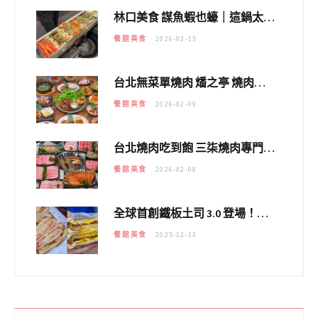
林口美食 謀魚蝦也蠔｜這鍋太狂！「蟹老闆派對鍋」10多種海鮮浮誇上桌，壽星再送生食摩天輪！
餐館美食
2026-03-15
台北無菜單燒肉 燔之亭 燒肉場｜延吉街的 $980個人無菜單「雞」料理～
餐館美食
2026-02-09
台北燒肉吃到飽 三柒燒肉專門店｜日本A5和牛×龍蝦蟹腳雙拼，海陸霸氣開吃！
餐館美食
2026-02-08
全球首創鐵板土司 3.0 登場！扶旺號的全新高度 ｜漢堡換成鐵板土司，把台式靈魂塞得滿滿的！！
餐館美食
2025-12-13