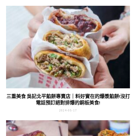
三重美食 吳記北平餡餅專賣店｜料好實在的爆漿餡餅!沒打
電話預訂絕對排爆的銅板美食!
2024-05-17