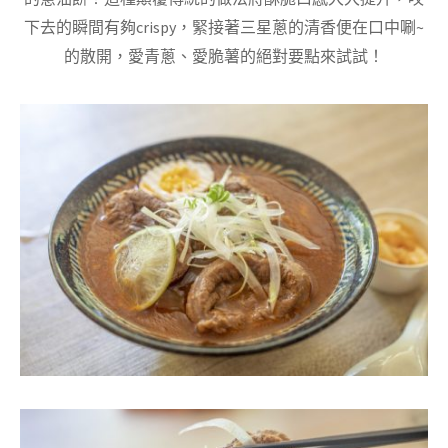
下去的瞬間有夠crispy，緊接著三星蔥的清香便在口中唰~
的散開，愛青蔥、愛脆薯的絕對要點來試試！