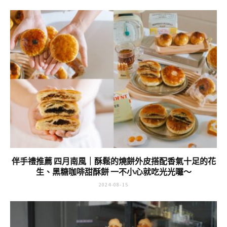
伴手禮推薦 四月南風｜酥鬆的燒餅外皮搭配香氣十足的花
生、黑糖咖啡甜酥餅 一不小心就吃光光囉～
2024-08-15