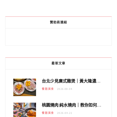
贊助商連結
最新文章
台北少見廣式雞煲｜黃大隆濃郁煲湯：經典提燈與溫體雞肉，熬夜修仙不如來喝湯！
餐館美食
2026-08-04
桃園燒肉 純水燒肉｜教你如何優惠吃日本A5和牛各種部位，私房菜誠意吃好吃滿
餐館美食
2026-04-21