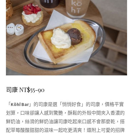
司康 NT$55-90
「
Kōhī Bar
」的司康是選「悄悄好食」的司康，價格平實
划算，口味卻讓人感到驚艷，酥鬆的外殼中間夾入香濃的
鮮奶油，絲滑的鮮奶油讓司康吃起來口感不會那麼乾，搭
配草莓酸酸甜甜的滋味一起吃更清爽！還附上可愛的招牌