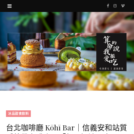
F
I
V
a
n
i
c
s
m
e
t
e
b
a
o
o
g
o
r
k
a
m
冰品甜食飲料
台北咖啡廳 Kōhī Bar｜信義安和站質