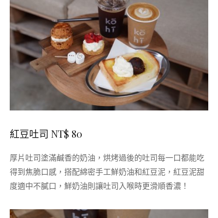
紅豆吐司 NT$ 80
厚片吐司塗滿鹹香的奶油，烘烤過後的吐司每一口都能吃
得到焦脆口感，搭配綿密手工鮮奶油和紅豆泥，紅豆泥甜
度適中不膩口，鮮奶油則讓吐司入喉時更滑順香濃！