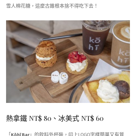
雪人棉花糖，這麼古錐根本捨不得吃下去！
熱拿鐵 NT$ 80、冰美式 NT$ 60
「
Kōhī Bar
」的飲料外杯裝，印上LOGO字樣簡單又有質