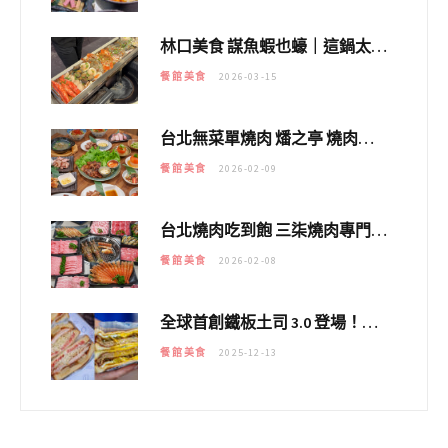
林口美食 謀魚蝦也蠔｜這鍋太狂！「蟹老闆派對鍋」10多種海鮮浮誇上桌，壽星再送生食摩天輪！
餐館美食
2026-03-15
台北無菜單燒肉 燔之亭 燒肉場｜延吉街的 $980個人無菜單「雞」料理～
餐館美食
2026-02-09
台北燒肉吃到飽 三柒燒肉專門店｜日本A5和牛×龍蝦蟹腳雙拼，海陸霸氣開吃！
餐館美食
2026-02-08
全球首創鐵板土司 3.0 登場！扶旺號的全新高度 ｜漢堡換成鐵板土司，把台式靈魂塞得滿滿的！！
餐館美食
2025-12-13