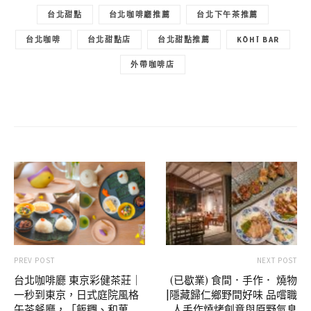
台北甜點
台北咖啡廳推薦
台北下午茶推薦
台北咖啡
台北甜點店
台北甜點推薦
KŌHĪ BAR
外帶咖啡店
PREV POST
NEXT POST
台北咖啡廳 東京彩健茶莊｜
(已歇業) 食間．手作． 燒物
一秒到東京，日式庭院風格
|隱藏歸仁鄉野間好味 品嚐職
午茶餐廳，「飯糰、和菓
人手作燒烤創意與原野氣息