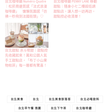
台北咖啡廳 Numéro Quatre
台北咖啡廳 PENNY LANE 移動
｜松菸周邊質感「法式浪漫
甜點｜隱身小七二樓超低調
咖啡廳」 慵懶氛圍感「彷
甜點店，讓人想一訪再訪，
彿一秒飛到法國街頭」♡
甜點控必收清單！
台北甜點 冰斗喫甜｜甜點控
先收藏起來！萬和公園人氣
手工甜點店，「布丁小山果
物帕菲」每一層都有驚喜！
台北美食
台北
台北美食部落客
台北必喝飲料
台北早午餐 推薦
台北下午茶
台北咖啡廳