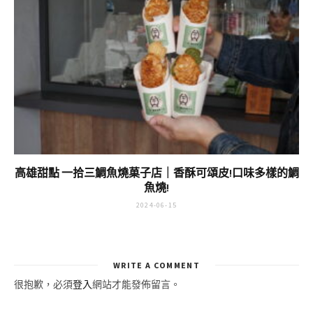
高雄甜點 一拾三鯛魚燒菓子店｜香酥可頌皮!口味多樣的鯛
魚燒!
2024-06-15
WRITE A COMMENT
很抱歉，必須
登入
網站才能發佈留言。