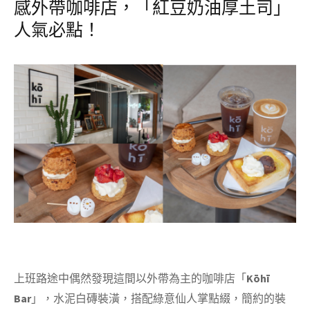
感外帶咖啡店，「紅豆奶油厚土司」
人氣必點！
上班路途中偶然發現這間以外帶為主的咖啡店「
Kōhī
Bar
」，水泥白磚裝潢，搭配綠意仙人掌點綴，簡約的裝