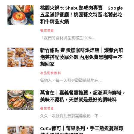
桃園火鍋 % Shabu熟成肉專賣｜Google
五星滿評餐廳！桃園藝文特區 老饕必吃
和牛精品火鍋
餐館美食
「我們的食材與品質都是100%…
新竹甜點 豐 蛋糕咖啡烘焙館｜爆漿內餡
泡芙搭配菠羅外殼 內用免費黑咖啡＝不
想回家
冰品甜食飲料
每個人、每一天都是戰戰兢兢地在…
蒸食在｜嘉義餐廳推薦，超澎湃海鮮塔，
美味不藏私，天然就是最好的調味料
餐館美食
久久一次就特別想到嘉義放鬆一下…
CoCo都可｜莓果系列，手工熬煮蔓越莓