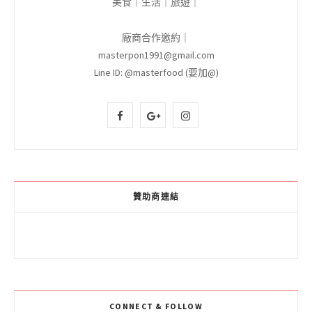
美食｜生活｜旅遊｜
廠商合作邀約｜
masterpon1991@gmail.com
Line ID: @masterfood (要加@)
F
G
I
a
o
n
c
o
s
e
g
t
贊助商連結
b
l
a
o
e
g
o
P
r
k
l
a
CONNECT & FOLLOW