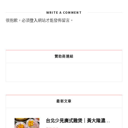
WRITE A COMMENT
很抱歉，必須
登入
網站才能發佈留言。
贊助商連結
最新文章
台北少見廣式雞煲｜黃大隆濃郁煲湯：經典提燈與溫體雞肉，熬夜修仙不如來喝湯！