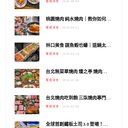
餐館美食
2026-08-04
桃園燒肉 純水燒肉｜教你如何優惠吃日本A5和牛各種部位，私房菜誠意吃好吃滿
餐館美食
2026-04-21
林口美食 謀魚蝦也蠔｜這鍋太狂！「蟹老闆派對鍋」10多種海鮮浮誇上桌，壽星再送生食摩天輪！
餐館美食
2026-03-15
台北無菜單燒肉 燔之亭 燒肉場｜延吉街的 $980個人無菜單「雞」料理～
餐館美食
2026-02-09
台北燒肉吃到飽 三柒燒肉專門店｜日本A5和牛×龍蝦蟹腳雙拼，海陸霸氣開吃！
餐館美食
2026-02-08
全球首創鐵板土司 3.0 登場！扶旺號的全新高度 ｜漢堡換成鐵板土司，把台式靈魂塞得滿滿的！！