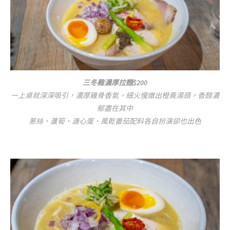
三冬雞濃厚拉麵$200
一上桌就深深吸引，濃厚雞骨香氣，細火慢燉出橙黃湯頭，香醇濃
郁盡在其中
蔥絲、蘆筍、溏心蛋、風乾番茄配料各自扮演卻也出色