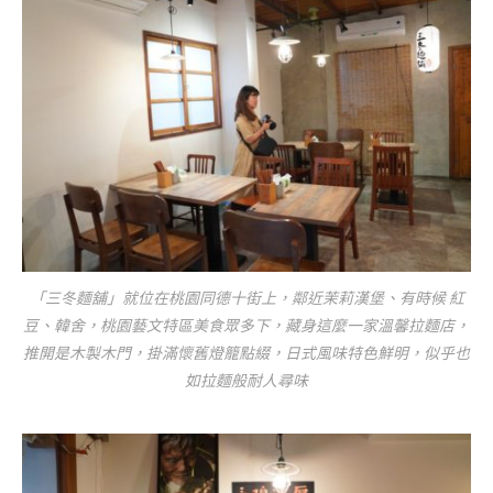
「三冬麵舖」就位在桃園同德十街上，鄰近茉莉漢堡、有時候 紅
豆、韓舍，桃園藝文特區美食眾多下，藏身這麼一家溫馨拉麵店，
推開是木製木門，掛滿懷舊燈籠點綴，日式風味特色鮮明，似乎也
如拉麵般耐人尋味