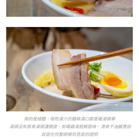
用的是細麵，吸附湯汁的麵條滿口都是雞湯精華
湯頭沒有豚骨湯頭濃稠度，如喝雞湯般鮮甜味，清爽不油膩應該
就是在你整碗喝到見底的證明