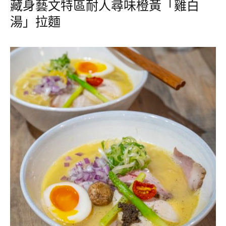
藏身藝文特區耐人尋味橙黃「雞白
湯」拉麵