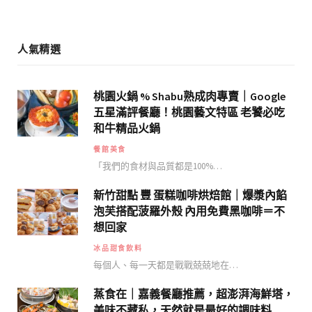
m
人氣精選
桃園火鍋 % Shabu熟成肉專賣｜Google
五星滿評餐廳！桃園藝文特區 老饕必吃
和牛精品火鍋
餐館美食
「我們的食材與品質都是100%…
新竹甜點 豐 蛋糕咖啡烘焙館｜爆漿內餡
泡芙搭配菠羅外殼 內用免費黑咖啡＝不
想回家
冰品甜食飲料
每個人、每一天都是戰戰兢兢地在…
蒸食在｜嘉義餐廳推薦，超澎湃海鮮塔，
美味不藏私，天然就是最好的調味料