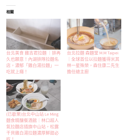
相關
台北美食 雞吉君拉麵 ｜排再
台北拉麵 森麵堂 M.M Taipei
久也願意！內湖排隊拉麵名
｜全球首位以拉麵獲得米其
店，濃郁「雞白湯拉麵」一
林一星殊榮，森住康二先生
吃就上癮！
擔任總主廚
(已歇業)台北中山站 Le Ming
麵食精釀餐酒館｜林口超人
氣拉麵店插旗中山站，松露
干貝雞白湯拉麵濃厚鮮甜必
吃！