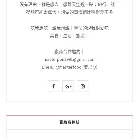
沒有理由，就是想去，想離天空近一點：旅行，談上
夢想可能太偉大，想做的事情還比喻得差不多
吃我想吃，說我想說｜算命的說我很愛吃
美食｜生活｜旅遊｜
廠商合作邀約｜
masterpon1991@gmail.com
Line ID: @masterfood (要加@)
F
G
I
a
o
n
c
o
s
e
g
t
贊助商連結
b
l
a