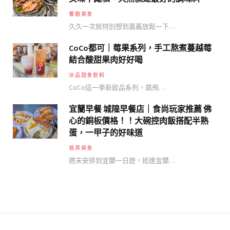
餐館美食
久久一次就特別想到嘉義放鬆一下…
CoCo都可｜莓果系列，手工熬煮蔓越莓
結合酸甜果肉好好喝
冰品甜食飲料
CoCo這一季新飲品系列，眉飛…
宜蘭早餐 城隍早餐店｜食尚玩家推薦 佛
心的銅板價格！！大碗控肉飯搭配半熟
蛋，一甲子的好味道
巷弄美食
週末安排到宜蘭一日遊，抵達宜蘭…