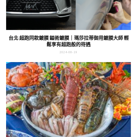
台北 超跑同款鍍膜 鎰術鍍膜｜瑪莎拉蒂御用鍍膜大師 輕
鬆享有超跑般的待遇
2024-08-19