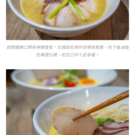
舒肥雞嫩口帶有檸檬香氣，叉燒因炙烤外皮帶有焦脆，咬下後油脂
在嘴裡化開，吃在口中十足幸幅！