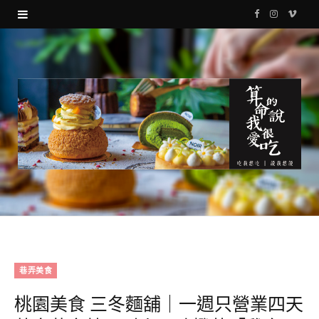
F
I
V
a
n
i
c
s
m
e
t
e
b
a
o
o
g
o
r
k
a
m
巷弄美食
桃園美食 三冬麵舖｜一週只營業四天