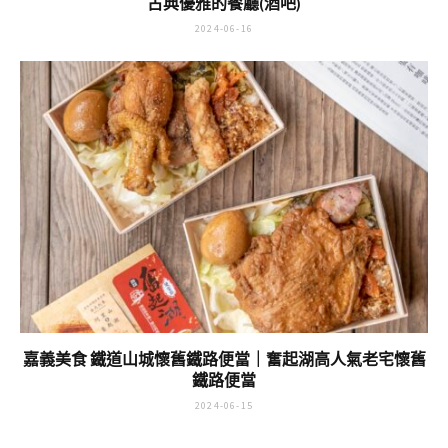
古典優雅的餐廳(酒吧)
2024-06-16
嘉義美食 鐵道山城懷舊鐵路便當｜奮起湖高人氣老宅懷舊
鐵路便當
2024-06-15