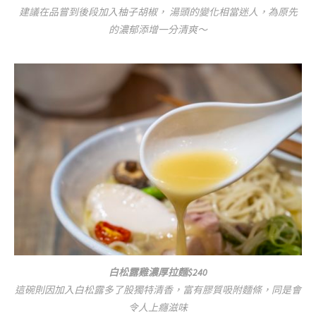
建議在品嘗到後段加入柚子胡椒， 湯頭的變化相當迷人，為原先
的濃郁添增一分清爽～
白松露雞濃厚拉麵$240
這碗則因加入白松露多了股獨特清香，富有膠質吸附麵條，同是會
令人上癮滋味