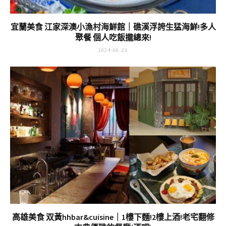
宜蘭美食 江家深澳小漁村海鮮館｜礁溪浮誇生猛海鮮!多人
聚餐 個人吃飯攏總來!
2024-06-23
高雄美食 双黃hhbar&cuisine｜1樓下麵!2樓上酒!老宅翻修