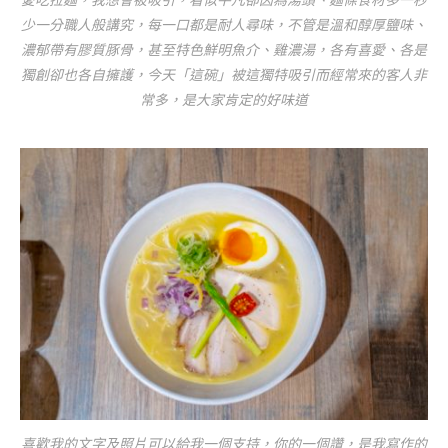
少一分職人般講究，每一口都是耐人尋味，不管是溫和醇厚鹽味、
濃郁帶有膠質豚骨，甚至特色鮮明魚介、雞濃湯，各有喜愛、各是
獨創卻也各自擁護，今天「這碗」被這獨特吸引而經常來的客人非
常多，是大家肯定的好味道
喜歡我的文字及照片可以給我一個支持，你的一個讚，是我寫作的