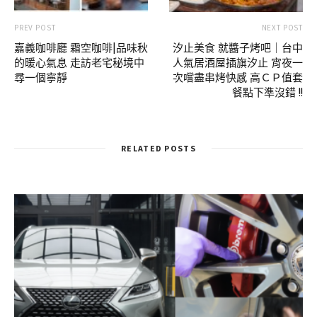
PREV POST
NEXT POST
嘉義咖啡廳 霜空咖啡|品味秋
汐止美食 就醬子烤吧｜台中
的暖心氣息 走訪老宅秘境中
人氣居酒屋插旗汐止 宵夜一
尋一個寧靜
次嚐盡串烤快感 高ＣＰ值套
餐點下準沒錯 !!
RELATED POSTS