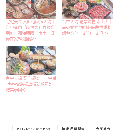
相關
宅配美食 大紅袍麻辣火鍋｜
台中火鍋 瀧厚鍋物 東山店｜
台中熱門「麻辣鍋」直接送
高CP值厚切肉必點蒜香爆蛤
到府！獨特吸睛「串串」讓
蠣包你ㄅㄧㄤˋㄅㄧㄤˋ叫～
你在家輕鬆開鍋～
台中火鍋 泰丘鍋物 ｜一中街
iPlaza愛廣場上樓就能吃到
肥美泰國蝦