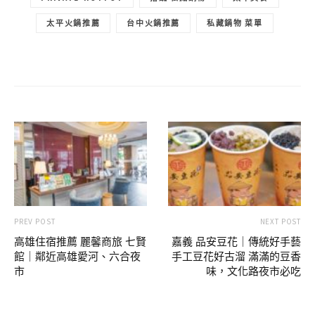
PRIVATE-HOTPOT
拾鑶 私藏鍋物
太平美食
太平火鍋推薦
台中火鍋推薦
私藏鍋物 菜單
PREV POST
NEXT POST
高雄住宿推薦 麗馨商旅 七賢
嘉義 品安豆花｜傳統好手藝
館｜鄰近高雄愛河、六合夜
手工豆花好古溜 滿滿的豆香