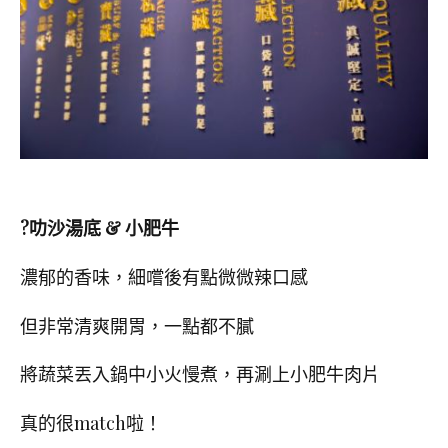
?叻沙湯底 & 小肥牛
濃郁的香味，細嚐後有點微微辣口感
但非常清爽開胃，一點都不膩
將蔬菜丟入鍋中小火慢煮，再涮上小肥牛肉片
真的很match啦！