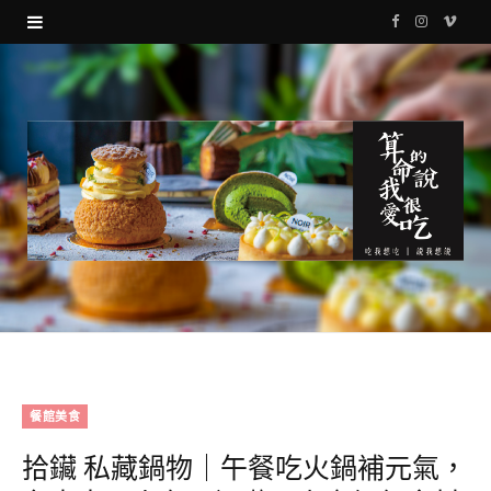
F
I
V
a
n
i
c
s
m
e
t
e
b
a
o
o
g
o
r
k
a
m
餐館美食
拾鑶 私藏鍋物｜午餐吃火鍋補元氣，