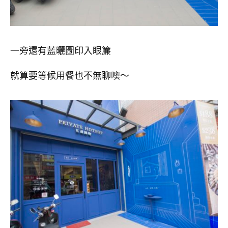
一旁還有藍曬圖印入眼簾
就算要等候用餐也不無聊噢～