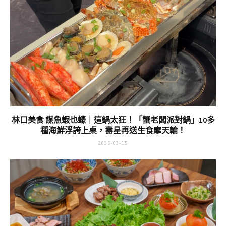
林口美食 謀魚蝦也蠔｜這鍋太狂！「蟹老闆派對鍋」10多
種海鮮浮誇上桌，壽星再送生食摩天輪！
2026-03-15