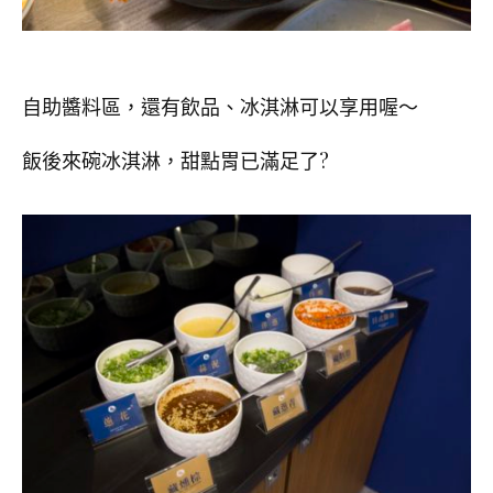
自助醬料區，還有飲品、冰淇淋可以享用喔～
飯後來碗冰淇淋，甜點胃已滿足了?