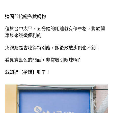
這間??拾鑶私藏鍋物
位於台中太平，五分鐘的距離就有停車格，對於開
車族來說蠻便利的
火鍋總是會吃得特別飽，飯後散散步倒也不錯！
看見寶藍色的門面，非常吸引眼球啊?
就知道【拾鑶】到了！