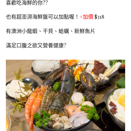
喜歡吃海鮮的你??
也有超澎湃海鮮盤可以加點喔！
+加價
$318
有澳洲小龍蝦、干貝、蛤蠣、新鮮魚片
滿足口腹之欲又營養健康?