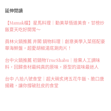
電話：04-23956300
營業時間：11:30~14:30 / 17:00~21:30
延伸閱讀
【Mamak檔】星馬料理｜勤美草悟道美食，甘榜炒
飯夏天吃好開胃～
員林火鍋推薦 井閣 鍋物料理｜創意美學入菜搭配豪
華海鮮盤，超愛胡椒湯底涮肉片！
台中火鍋推薦 初鍋物TrueShabu｜捨棄人工調味
料，回歸食材最純真的原味，原型的滋味最迷人
台中 八拾八號食堂｜超大碗炙烤五花牛飯、脆口唐
揚雞，讓你撐破肚皮的食堂