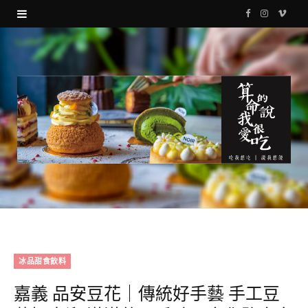
F
I
V
a
n
i
c
s
m
e
t
e
b
a
o
o
g
o
r
k
a
m
冰品甜食飲料
嘉義 品安豆花｜傳統好手藝 手工豆