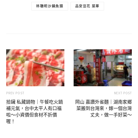
嘉義必吃
嘉義火雞肉飯
品安豆花
文化路美食
嘉義美食 推薦
文化路 美食
文化路夜市必吃
林聰明沙鍋魚頭
品安豆花 菜單
PREV POST
NEXT POST