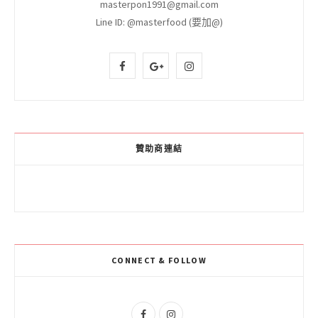
吃我想吃，說我想說｜算命的說我很愛吃
美食｜生活｜旅遊｜
廠商合作邀約｜
masterpon1991@gmail.com
Line ID: @masterfood (要加@)
F
G
I
a
o
n
c
o
s
e
g
t
贊助商連結
b
l
a
o
e
g
o
P
r