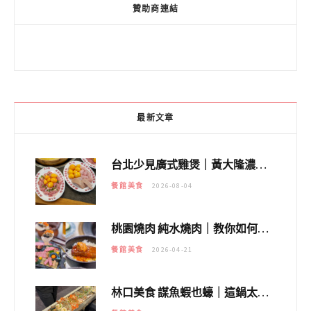
很抱歉，必須
登入
網站才能發佈留言。
贊助商連結
最新文章
台北少見廣式雞煲｜黃大隆濃郁煲湯：經典提燈與溫體雞肉，熬夜修仙不如來喝湯！
餐館美食
2026-08-04