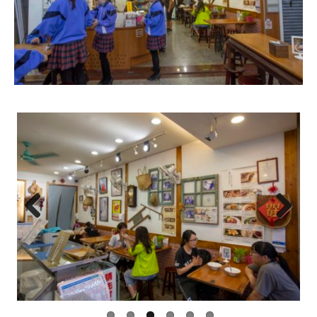
Previ
Next
ous