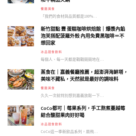
人氣精選
桃園火鍋 % Shabu熟成肉專賣｜Google
五星滿評餐廳！桃園藝文特區 老饕必吃
和牛精品火鍋
餐館美食
「我們的食材與品質都是100%…
新竹甜點 豐 蛋糕咖啡烘焙館｜爆漿內餡
泡芙搭配菠羅外殼 內用免費黑咖啡＝不
想回家
冰品甜食飲料
每個人、每一天都是戰戰兢兢地在…
蒸食在｜嘉義餐廳推薦，超澎湃海鮮塔，
美味不藏私，天然就是最好的調味料
餐館美食
久久一次就特別想到嘉義放鬆一下…