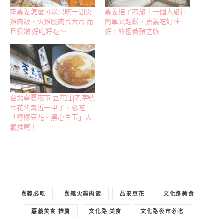
相關
來嘉義怎麼可以只吃一間火
嘉義桔子商旅｜一個人旅行
雞肉飯，火雞腿肉片大片 而
簡單又輕鬆，嘉義吃好睡
且很嫩 好吃好吃～
好，終極養豬之旅
台北寧夏夜市 豆花莊|老字號
豆花熱賣近一甲子，必吃
「檸檬豆花、黑心白玉」人
氣推薦！