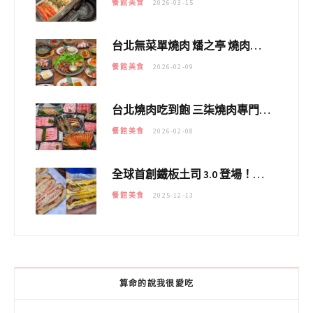
桃園燒肉 純水燒肉｜教你如何優惠吃日本A5和牛各種部位，私房菜誠意吃好吃滿
餐館美食
2026-04-21
林口美食 謀魚蝦也蠔｜這鍋太狂！「蟹老闆派對鍋」10多種海鮮浮誇上桌，壽星再送生食摩天輪！
餐館美食
2026-03-15
台北無菜單燒肉 燔之亭 燒肉場｜延吉街的 $980個人無菜單「雞」料理～
餐館美食
2026-02-09
台北燒肉吃到飽 三柒燒肉專門店｜日本A5和牛×龍蝦蟹腳雙拼，海陸霸氣開吃！
餐館美食
2026-02-08
全球首創鐵板土司 3.0 登場！扶旺號的全新高度 ｜漢堡換成鐵板土司，把台式靈魂塞得滿滿的！！
餐館美食
2025-12-13