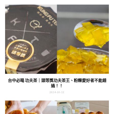
伴手禮推薦 Conch Baking 幸福海螺｜酥鬆的曲奇口感～佳
節的甜蜜伴手禮
2024-11-09
台中必喝 功夫茶｜頭等獎功夫茶王、粉粿愛好者不能錯