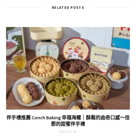
拾鑶 私藏鍋物｜午餐吃火鍋
岡山 嘉讚外省麵｜湖南家鄉
補元氣，台中太平人有口福
菜搬到台灣來，嫁一個台灣
啦～小資價但食材不折價
丈夫，做一手好菜～
喔！
RELATED POSTS