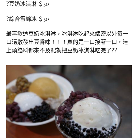
?豆奶冰淇淋 ＄50
?綜合雪綿冰 ＄50
最喜歡這豆奶冰淇淋，冰淇淋吃起來綿密以外每一
口還散發出豆香味！！！真的是一口接著一口，連
上頭餡料都來不及配就把豆奶冰淇淋吃完了??