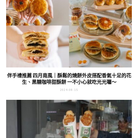
過！！
2024-10-12
伴手禮推薦 四月南風｜酥鬆的燒餅外皮搭配香氣十足的花
生、黑糖咖啡甜酥餅 一不小心就吃光光囉～
2024-08-15