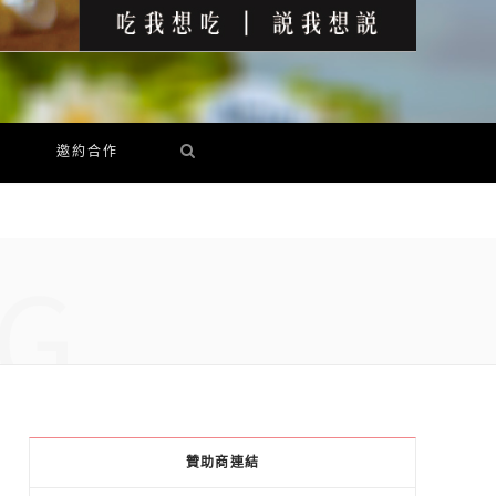
邀約合作
G
贊助商連結