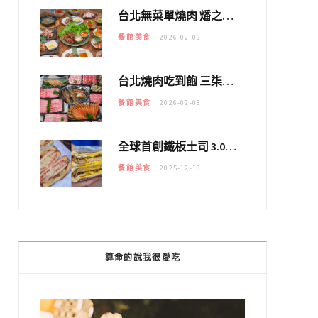
台北無菜單燒肉 燔之亭 燒肉場｜延吉街的 $980個人無菜單「雞」料理～
餐館美食
2026-02-09
台北燒肉吃到飽 三柒燒肉專門店｜日本A5和牛×龍蝦蟹腳雙拼，海陸霸氣開吃！
餐館美食
2026-02-08
全球首創鐵板土司 3.0 登場！扶旺號的全新高度 ｜漢堡換成鐵板土司，把台式靈魂塞得滿滿的！！
餐館美食
2025-12-13
算命的說我很愛吃