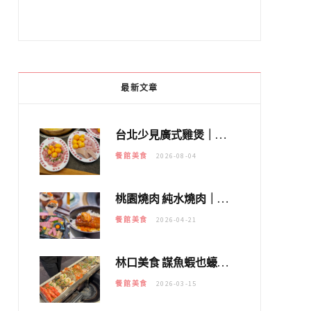
最新文章
台北少見廣式雞煲｜黃大隆濃郁煲湯：經典提燈與溫體雞肉，熬夜修仙不如來喝湯！
餐館美食
2026-08-04
桃園燒肉 純水燒肉｜教你如何優惠吃日本A5和牛各種部位，私房菜誠意吃好吃滿
餐館美食
2026-04-21
林口美食 謀魚蝦也蠔｜這鍋太狂！「蟹老闆派對鍋」10多種海鮮浮誇上桌，壽星再送生食摩天輪！
餐館美食
2026-03-15