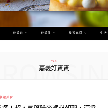
很愛玩
很愛住
旅遊專欄
生活
BROWSIN
TAG
嘉義好寶寶
餐館美食
首選！超人氣藥膳麥麵必朝聖，酒香