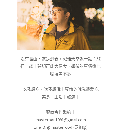
沒有理由，就是想去，想離天空近一點：旅
行，談上夢想可能太偉大，想做的事情還比
喻得差不多
吃我想吃，說我想說｜算命的說我很愛吃
美食｜生活｜旅遊｜
廠商合作邀約｜
masterpon1991@gmail.com
Line ID: @masterfood (要加@)