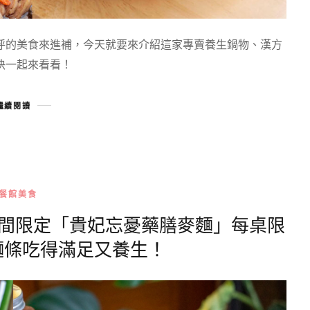
呼的美食來進補，今天就要來介紹這家專賣養生鍋物、漢方
快一起來看看！
繼續閱讀
餐館美食
期間限定「貴妃忘憂藥膳麥麵」每桌限
麵條吃得滿足又養生！