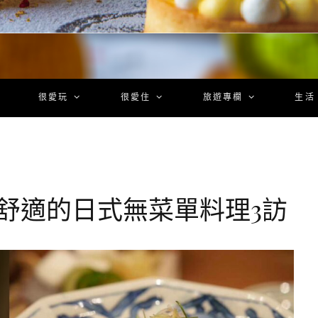
很愛玩
很愛住
旅遊專欄
生活
舒適的日式無菜單料理3訪