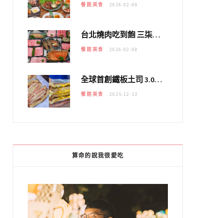
餐館美食
2026-02-09
台北燒肉吃到飽 三柒燒肉專門店｜日本A5和牛×龍蝦蟹腳雙拼，海陸霸氣開吃！
餐館美食
2026-02-08
全球首創鐵板土司 3.0 登場！扶旺號的全新高度 ｜漢堡換成鐵板土司，把台式靈魂塞得滿滿的！！
餐館美食
2025-12-13
算命的說我很愛吃