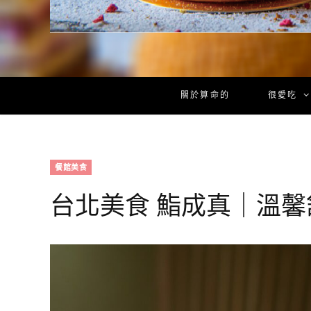
關於算命的
很愛吃
餐館美食
台北美食 鮨成真｜溫馨