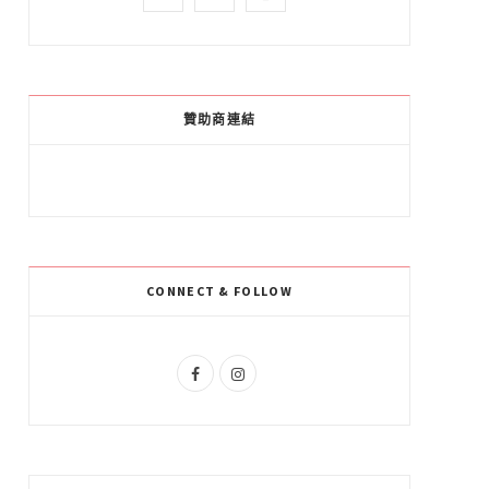
a
o
n
c
o
s
e
g
t
贊助商連結
b
l
a
o
e
g
o
P
r
k
l
a
CONNECT & FOLLOW
u
m
s
F
I
a
n
c
s
e
t