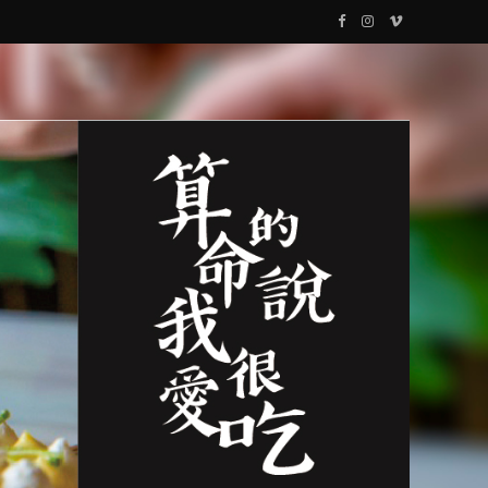
F
I
V
a
n
i
c
s
m
e
t
e
b
a
o
o
g
o
r
k
a
m