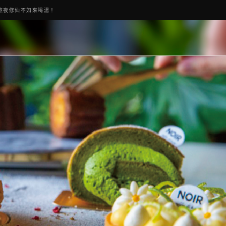
熬夜修仙不如來喝湯！