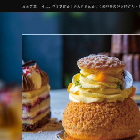
最新文章
台北少見廣式雞煲｜黃大隆濃郁煲湯：經典提燈與溫體雞肉，