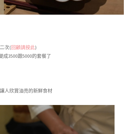
二次(
回顧請按此
)
經變成3500跟5000的套餐了
~讓人欣賞油亮的新鮮食材