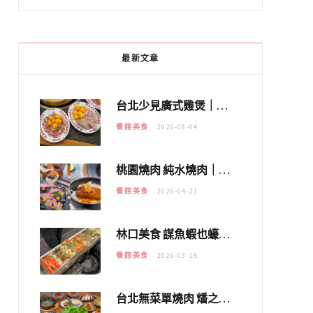
最新文章
台北少見廣式雞煲｜黃大隆濃郁煲湯：經典提燈與溫體雞肉，熬夜修仙不如來喝湯！
餐館美食
2026-08-04
桃園燒肉 純水燒肉｜教你如何優惠吃日本A5和牛各種部位，私房菜誠意吃好吃滿
餐館美食
2026-04-21
林口美食 謀魚蝦也蠔｜這鍋太狂！「蟹老闆派對鍋」10多種海鮮浮誇上桌，壽星再送生食摩天輪！
餐館美食
2026-03-15
台北無菜單燒肉 燔之亭 燒肉場｜延吉街的 $980個人無菜單「雞」料理～