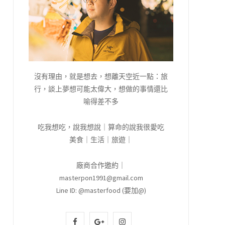
沒有理由，就是想去，想離天空近一點：旅
行，談上夢想可能太偉大，想做的事情還比
喻得差不多
吃我想吃，說我想說｜算命的說我很愛吃
美食｜生活｜旅遊｜
廠商合作邀約｜
masterpon1991@gmail.com
Line ID: @masterfood (要加@)
F
G
I