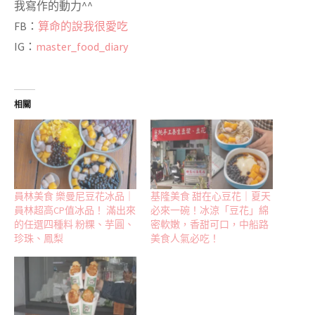
我寫作的動力^^
FB：
算命的說我很愛吃
IG：
master_food_diary
相關
員林美食 樂曼尼豆花冰品｜
基隆美食 甜在心豆花｜夏天
員林超高CP值冰品！ 滿出來
必來一碗！冰涼「豆花」綿
的任選四種料 粉粿、芋圓、
密軟嫩，香甜可口，中船路
珍珠、鳳梨
美食人氣必吃！