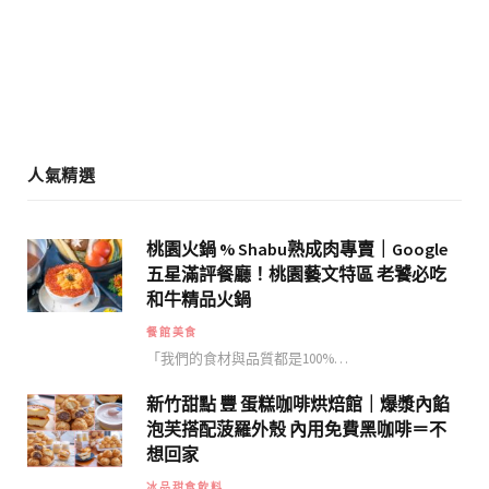
o
r
k
a
m
人氣精選
桃園火鍋 % Shabu熟成肉專賣｜Google
五星滿評餐廳！桃園藝文特區 老饕必吃
和牛精品火鍋
餐館美食
「我們的食材與品質都是100%…
新竹甜點 豐 蛋糕咖啡烘焙館｜爆漿內餡
泡芙搭配菠羅外殼 內用免費黑咖啡＝不
想回家
冰品甜食飲料