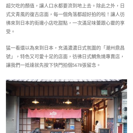
超欠吃的顏值，讓人口水都要流到地上去。除此之外，日
式文青風的復古店面，每一個角落都超好拍的啦！讓人彷
彿來到日本的街邊小店吃甜點，一次滿足味蕾跟心靈的享
受。
猛一看還以為來到日本，充滿濃濃日式氛圍的「潮州鼎昌
號」，特色又可愛十足的店面，彷彿日式鯛魚燒專賣店，
讓我們一抵達就先按下快門拍個5678張留念。