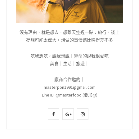
沒有理由，就是想去，想離天空近一點：旅行，談上
夢想可能太偉大，想做的事情還比喻得差不多
吃我想吃，說我想說｜算命的說我很愛吃
美食｜生活｜旅遊｜
廠商合作邀約｜
masterpon1991@gmail.com
Line ID: @masterfood (要加@)
F
G
I
a
o
n
c
o
s