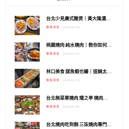
台北少見廣式雞煲｜黃大隆濃郁煲湯：經典提燈與溫體雞肉，熬夜修仙不如來喝湯！
餐館美食
2026-08-04
桃園燒肉 純水燒肉｜教你如何優惠吃日本A5和牛各種部位，私房菜誠意吃好吃滿
餐館美食
2026-04-21
林口美食 謀魚蝦也蠔｜這鍋太狂！「蟹老闆派對鍋」10多種海鮮浮誇上桌，壽星再送生食摩天輪！
餐館美食
2026-03-15
台北無菜單燒肉 燔之亭 燒肉場｜延吉街的 $980個人無菜單「雞」料理～
餐館美食
2026-02-09
台北燒肉吃到飽 三柒燒肉專門店｜日本A5和牛×龍蝦蟹腳雙拼，海陸霸氣開吃！