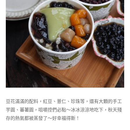
豆花滿滿的配料，紅豆、薏仁、珍珠等，還有大顆的手工
芋圓、蕃薯圓，咀嚼控們必點～冰冰涼涼地吃下，秋天殘
存的熱氣都被蒸發了～好幸福得斯！