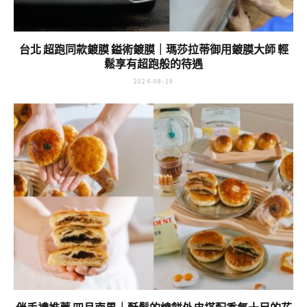
台北 超跑同款鍍膜 鎰術鍍膜｜瑪莎拉蒂御用鍍膜大師 輕
鬆享有超跑般的待遇
2024-08-19