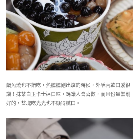
鯛魚燒也不錯吃，熱騰騰剛出爐的時候，外酥內軟口感很
讚！抹茶白玉卡士達口味，螞蟻人會喜歡，而且份量蠻剛
好的，整塊吃光光也不顯得膩口。