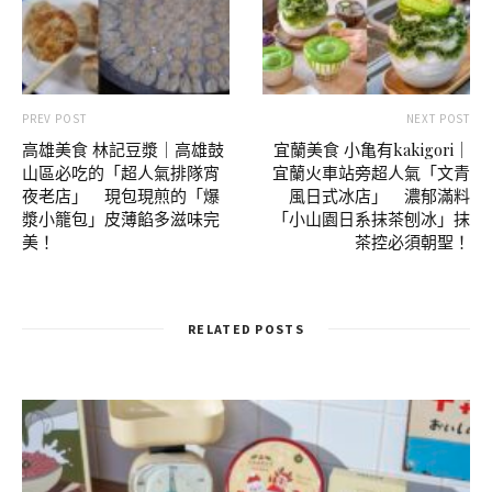
PREV POST
NEXT POST
高雄美食 林記豆漿｜高雄鼓
宜蘭美食 小亀有kakigori｜
山區必吃的「超人氣排隊宵
宜蘭火車站旁超人氣「文青
夜老店」 現包現煎的「爆
風日式冰店」 濃郁滿料
漿小籠包」皮薄餡多滋味完
「小山園日系抹茶刨冰」抹
美！
茶控必須朝聖！
RELATED POSTS