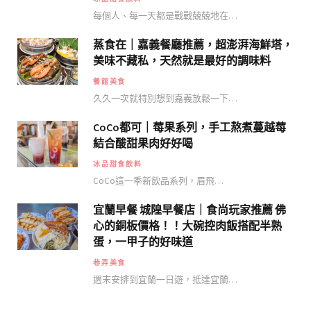
每個人、每一天都是戰戰兢兢地在…
蒸食在｜嘉義餐廳推薦，超澎湃海鮮塔，
美味不藏私，天然就是最好的調味料
餐館美食
久久一次就特別想到嘉義放鬆一下…
CoCo都可｜莓果系列，手工熬煮蔓越莓
結合酸甜果肉好好喝
冰品甜食飲料
CoCo這一季新飲品系列，眉飛…
宜蘭早餐 城隍早餐店｜食尚玩家推薦 佛
心的銅板價格！！大碗控肉飯搭配半熟
蛋，一甲子的好味道
巷弄美食
週末安排到宜蘭一日遊，抵達宜蘭…