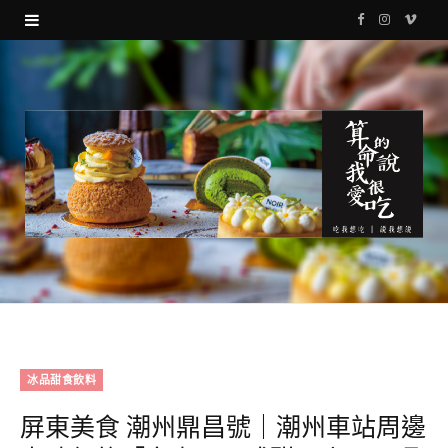
F
I
V
a
n
i
c
s
m
e
t
e
b
a
o
o
g
o
r
k
a
m
冰品甜食飲料
屏東美食 潮州鼎昌號｜潮州車站周邊