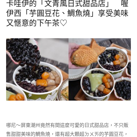
卡哇伊的「文青風日式甜品店」 喔
伊西「芋圓豆花、鯛魚燒」享受美味
又愜意的下午茶♡
哪尼～屏東潮州竟然有間這麼可愛的日式甜品店，不只販
售甜甜美味的鯛魚燒，還有超大顆超ㄉㄨㄞ的芋圓豆花，