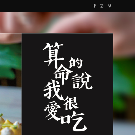
F
I
V
a
n
i
c
s
m
e
t
e
b
a
o
o
g
o
r
k
a
m