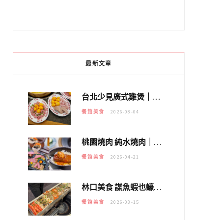
最新文章
台北少見廣式雞煲｜黃大隆濃郁煲湯：經典提燈與溫體雞肉，熬夜修仙不如來喝湯！
餐館美食
2026-08-04
桃園燒肉 純水燒肉｜教你如何優惠吃日本A5和牛各種部位，私房菜誠意吃好吃滿
餐館美食
2026-04-21
林口美食 謀魚蝦也蠔｜這鍋太狂！「蟹老闆派對鍋」10多種海鮮浮誇上桌，壽星再送生食摩天輪！
餐館美食
2026-03-15