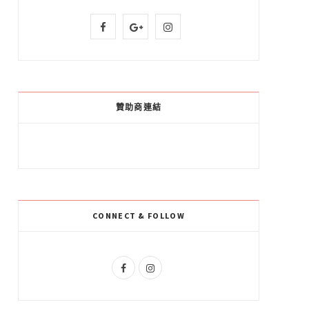
F
G
I
a
o
n
c
o
s
e
g
t
贊助商連結
b
l
a
o
e
g
o
P
r
k
l
a
CONNECT & FOLLOW
u
m
s
F
I
a
n