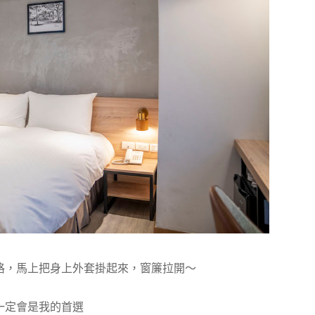
格，馬上把身上外套掛起來，窗簾拉開～
一定會是我的首選