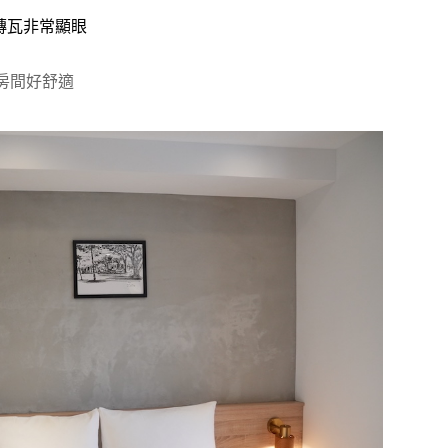
磚瓦非常顯眼
房間好舒適