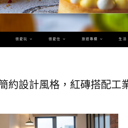
很愛玩
很愛住
旅遊專欄
生活
｜簡約設計風格，紅磚搭配工