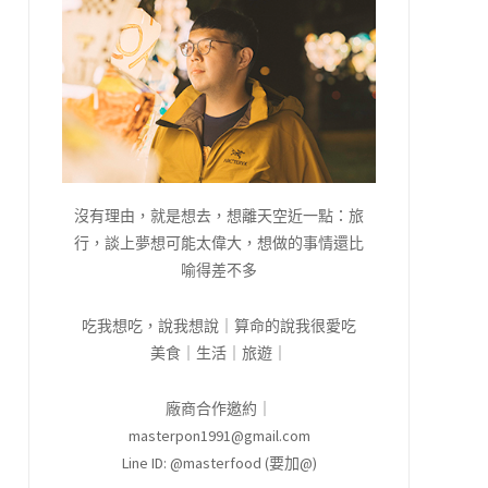
沒有理由，就是想去，想離天空近一點：旅
行，談上夢想可能太偉大，想做的事情還比
喻得差不多
吃我想吃，說我想說｜算命的說我很愛吃
美食｜生活｜旅遊｜
廠商合作邀約｜
masterpon1991@gmail.com
Line ID: @masterfood (要加@)