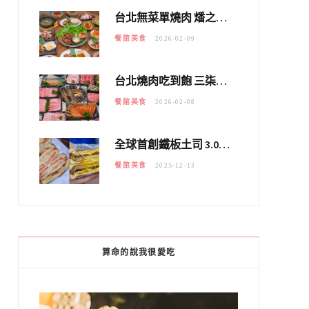
台北無菜單燒肉 燔之亭 燒肉場｜延吉街的 $980個人無菜單「雞」料理～
餐館美食
2026-02-09
台北燒肉吃到飽 三柒燒肉專門店｜日本A5和牛×龍蝦蟹腳雙拼，海陸霸氣開吃！
餐館美食
2026-02-08
全球首創鐵板土司 3.0 登場！扶旺號的全新高度 ｜漢堡換成鐵板土司，把台式靈魂塞得滿滿的！！
餐館美食
2025-12-13
算命的說我很愛吃