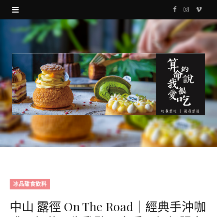
F
I
V
a
n
i
c
s
m
e
t
e
b
a
o
o
g
o
r
k
a
m
冰品甜食飲料
中山 露徑 On The Road｜經典手沖咖