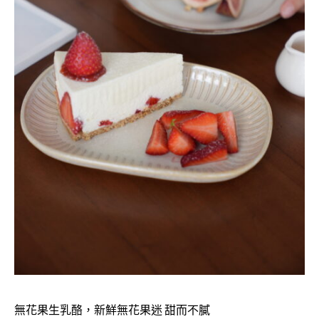
無花果生乳酪，新鮮無花果迷 甜而不膩