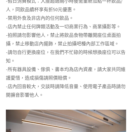
-假日消費模式：入座超過兩小時後需重新加點一杯飲品/
人，同飲品續杯享有折50元優惠。
-禁用外食及非店內的任何飲品。
-店內禁止任何牌類活動及一切商業行為、商業攝影等。
-拍照請勿影響他人，禁止將飲品食物帶離開座位桌面拍
攝，禁止移動店內擺飾，禁止拍攝吧檯內部工作區域。
-請勿自行更換座位，在我們不忙碌的時候想換座位可以告
知。
-所有器具設備、傢俱、書本均為店內資產，請大家共同維
護愛惜，造成損傷請照價賠償。
-店內回音較大，交談時請降低音量、使用電子產品時請勿
開擴音影響他人。