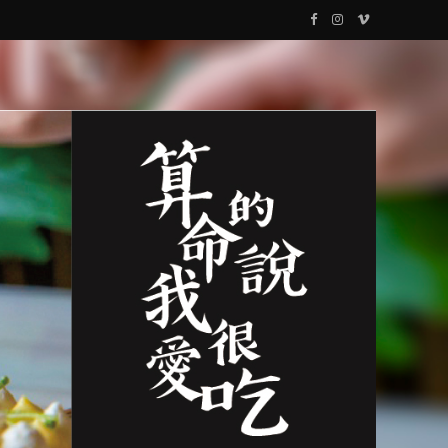
F
I
V
a
n
i
c
s
m
e
t
e
b
a
o
o
g
o
r
k
a
m