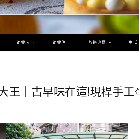
很愛玩
很愛住
旅遊專欄
生活
漿大王｜古早味在這!現桿手