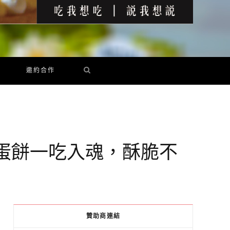
邀約合作
工蛋餅一吃入魂，酥脆不
贊助商連結