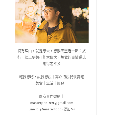
沒有理由，就是想去，想離天空近一點：旅
行，談上夢想可能太偉大，想做的事情還比
喻得差不多
吃我想吃，說我想說｜算命的說我很愛吃
美食｜生活｜旅遊｜
廠商合作邀約｜
masterpon1991@gmail.com
Line ID: @masterfood (要加@)