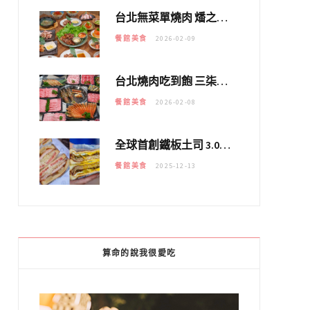
台北無菜單燒肉 燔之亭 燒肉場｜延吉街的 $980個人無菜單「雞」料理～
餐館美食
2026-02-09
台北燒肉吃到飽 三柒燒肉專門店｜日本A5和牛×龍蝦蟹腳雙拼，海陸霸氣開吃！
餐館美食
2026-02-08
全球首創鐵板土司 3.0 登場！扶旺號的全新高度 ｜漢堡換成鐵板土司，把台式靈魂塞得滿滿的！！
餐館美食
2025-12-13
算命的說我很愛吃