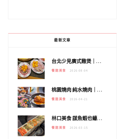
最新文章
台北少見廣式雞煲｜黃大隆濃郁煲湯：經典提燈與溫體雞肉，熬夜修仙不如來喝湯！
餐館美食
2026-08-04
桃園燒肉 純水燒肉｜教你如何優惠吃日本A5和牛各種部位，私房菜誠意吃好吃滿
餐館美食
2026-04-21
林口美食 謀魚蝦也蠔｜這鍋太狂！「蟹老闆派對鍋」10多種海鮮浮誇上桌，壽星再送生食摩天輪！
餐館美食
2026-03-15