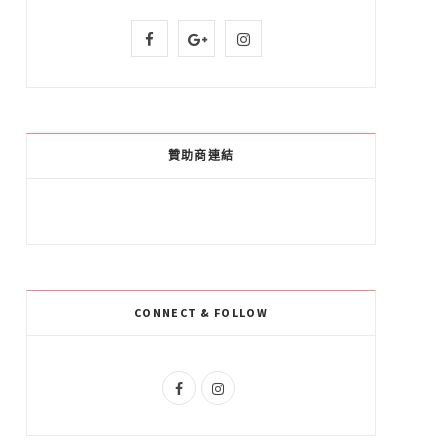
F
G
I
a
o
n
c
o
s
e
g
t
贊助商連結
b
l
a
o
e
g
o
P
r
k
l
a
CONNECT & FOLLOW
u
m
s
F
I
a
n