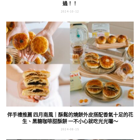
過！！
2024-10-12
伴手禮推薦 四月南風｜酥鬆的燒餅外皮搭配香氣十足的花
生、黑糖咖啡甜酥餅 一不小心就吃光光囉～
2024-08-15