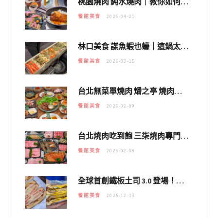
桃園燒肉 純水燒肉｜教你如何優惠吃日本A5和牛各種部位，私房菜誠意吃好吃滿
餐館美食
2026-04-21
林口美食 謀魚蝦也蠔｜這鍋太狂！「蟹老闆派對鍋」10多種海鮮浮誇上桌，壽星再送生食摩天輪！
餐館美食
2026-03-15
台北無菜單燒肉 燔之亭 燒肉場｜延吉街的 $980個人無菜單「雞」料理～
餐館美食
2026-02-09
台北燒肉吃到飽 三柒燒肉專門店｜日本A5和牛×龍蝦蟹腳雙拼，海陸霸氣開吃！
餐館美食
2026-02-08
全球首創鐵板土司 3.0 登場！扶旺號的全新高度 ｜漢堡換成鐵板土司，把台式靈魂塞得滿滿的！！
餐館美食
2025-12-13