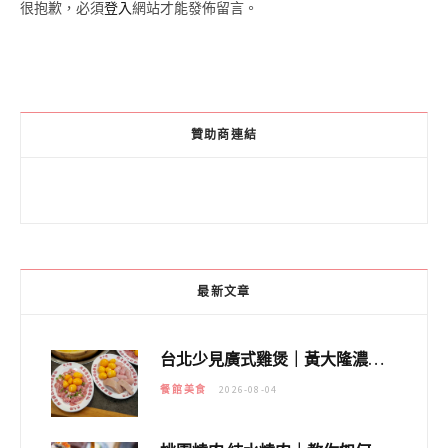
很抱歉，必須
登入
網站才能發佈留言。
贊助商連結
最新文章
台北少見廣式雞煲｜黃大隆濃郁煲湯：經典提燈與溫體雞肉，熬夜修仙不如來喝湯！
餐館美食
2026-08-04