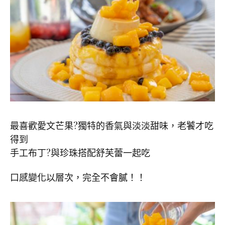
最喜歡愛文芒果
?獨特的香氣與淡淡甜味，老饕才吃
得到
手工布丁
?與
珍珠搭配舒芙蕾一起吃
口感變化以層次，完全不會膩！！