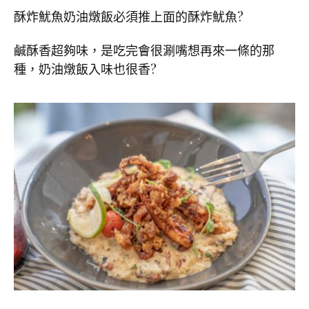
酥炸魷魚奶油燉飯必須推上面的酥炸魷魚
?
鹹酥香超夠味，是吃完會很涮嘴想再來一條的那
種，奶油燉飯入味也很香
?