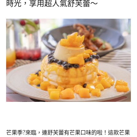
時光，享用超人氣舒芙蕾～
芒果季
?
來臨，連舒芙蕾有芒果口味的啦！這款芒果