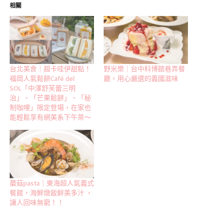
相關
台北美食｜超卡哇伊甜點！
野米樂｜台中科博館巷弄餐
福岡人氣鬆餅Café del
廳，用心嚴選的義國滋味
SOL「中澤舒芙蕾三明
治」、「芒果鬆餅」、「秘
制咖哩」限定登場，在家也
能輕鬆享有網美系下午茶～
蘑菇pasta｜東海超人氣義式
餐館，海鮮燉飯鲜美多汁 ，
讓人回味無窮！！