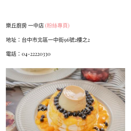
樂丘廚房 一中店
(粉絲專頁)
地址：台中市北區一中街
96
號
2
樓之
2
電話：04-22220330