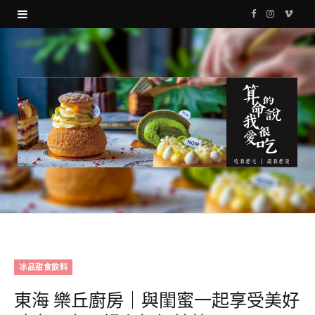
F
I
V
a
n
i
c
s
m
e
t
e
b
a
o
o
g
o
r
k
a
m
冰品甜食飲料
東海 樂丘廚房｜與閨蜜一起享受美好