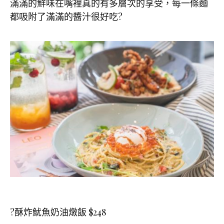
滿滿的鮮味在嘴裡真的有多層次的享受，每一條麵
都吸附了滿滿的醬汁很好吃
?
?酥炸魷魚奶油燉飯
$248