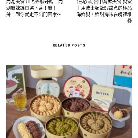
內湖美食 川老爺麻辣鍋｜內
(已歇業)台中海鮮美食 粥堂
湖麻辣鍋首選，香！麻！
｜用波士頓龍蝦熬煮的極品
辣！到你就走不出門回家～
海鮮粥，鮮甜海味在嘴裡堆
疊
RELATED POSTS