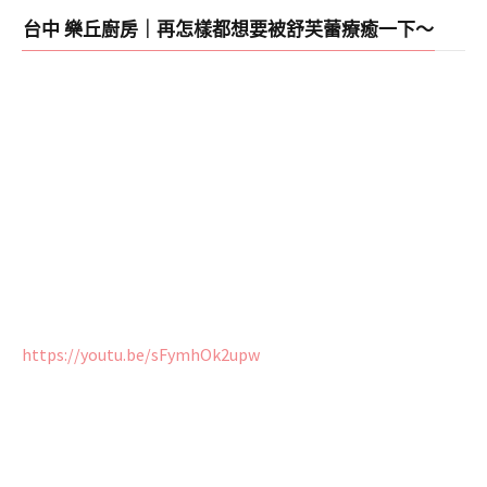
台中 樂丘廚房｜再怎樣都想要被舒芙蕾療癒一下～
https://youtu.be/sFymhOk2upw