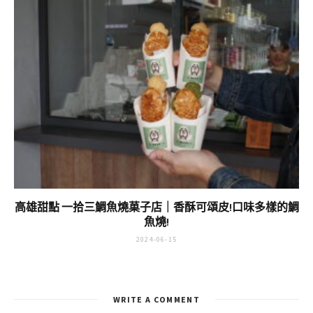
高雄甜點 一拾三鯛魚燒菓子店｜香酥可頌皮!口味多樣的鯛
魚燒!
2024-06-15
WRITE A COMMENT