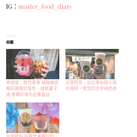
IG：
master_food_diary
相關
幸福堂｜新竹美食 城隍爺請
古意奶茶｜台北車站超人氣
喝的黑糖珍珠奶，蛋糕菓子
手搖杯，懷念的古早味奶茶
燒 黑糖珍珠牛奶專賣店
台南飲料 回春堂黑糖珍奶｜