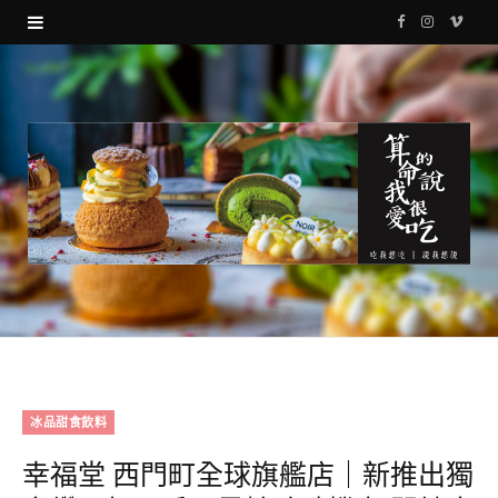
F
I
V
a
n
i
c
s
m
e
t
e
b
a
o
o
g
o
r
k
a
m
冰品甜食飲料
幸福堂 西門町全球旗艦店｜新推出獨