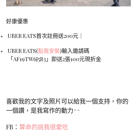
好康優惠
UBER EATS
首次註冊送
200
元｜
UBER EAT
S
(
點我安裝
)
輸入邀請碼
「
AF19TW6J5B3
」即送
2
張
100
元現折金
喜歡我的文字及照片可以給我一個支持，你的
一個讚，是我寫作的動力^^
FB：
算命的說我很愛吃