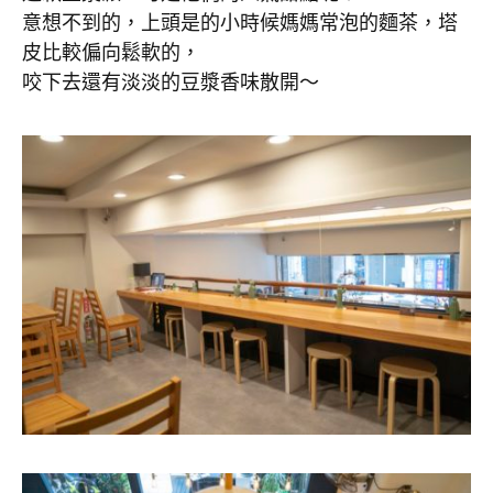
意想不到的，上頭是的小時候媽媽常泡的麵茶，塔
皮比較偏向鬆軟的，
咬下去還有淡淡的豆漿香味散開～