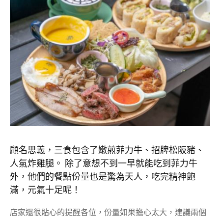
顧名思義，三食包含了嫩煎菲力牛、招牌松阪豬、
人氣炸雞腿。 除了意想不到一早就能吃到菲力牛
外，他們的餐點份量也是驚為天人，吃完精神飽
滿，元氣十足呢！
店家還很貼心的提醒各位，份量如果擔心太大，建議兩個