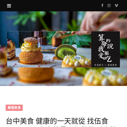
F
I
V
a
n
i
c
s
m
e
t
e
b
a
o
o
g
o
r
k
a
m
餐館美食
台中美食 健康的一天就從 找伍食