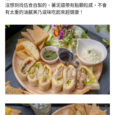
沒想到找伍食自製的，薯泥還帶有點顆粒感，不會
有太重的油膩美乃滋味吃起來超健康！