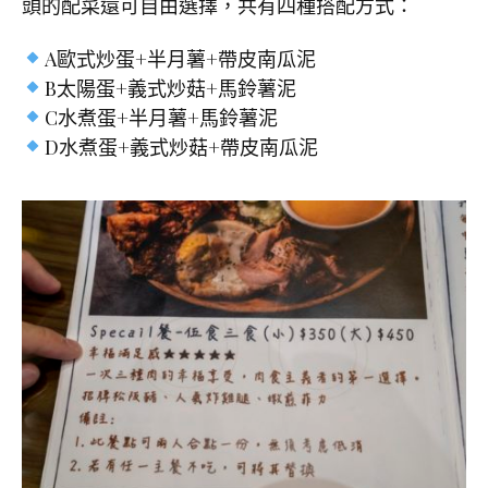
頭的配菜還可自由選擇，共有四種搭配方式：
A歐式炒蛋+半月薯+帶皮南瓜泥
B太陽蛋+義式炒菇+馬鈴薯泥
C水煮蛋+半月薯+馬鈴薯泥
D水煮蛋+義式炒菇+帶皮南瓜泥