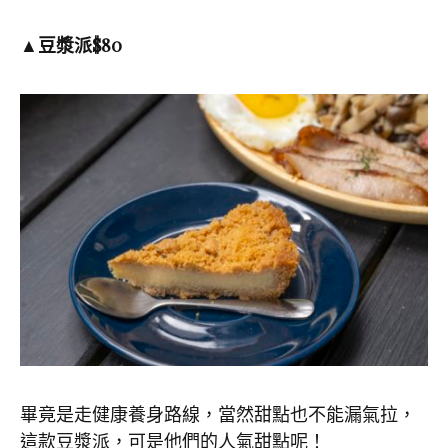
▲豆漿派
$80
畢竟是走健康養身路線，當然甜點也不能漏氣拉，
這款豆漿派，可是他們的人氣甜點呢！