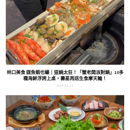
林口美食 謀魚蝦也蠔｜這鍋太狂！「蟹老闆派對鍋」10多
種海鮮浮誇上桌，壽星再送生食摩天輪！
2026-03-15