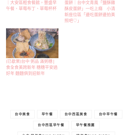
｜大安區輕食餐館，豐盛早
蛋餅｜台中文青風「鹽酥雞
午餐、草莓布丁、草莓杯杯
酥皮蛋餅」一吃上癮 小清
新座位區「邊吃蛋餅邊拍美
照吧♡」
(已歇業)台中 粥品 滿粥穗 |
食全食美跨新年 穗穗平安過
好年 麵麵俱到迎新年
台中美食
早午餐
台中西區美食
台中早午餐
台中西區早午餐
早午餐推薦