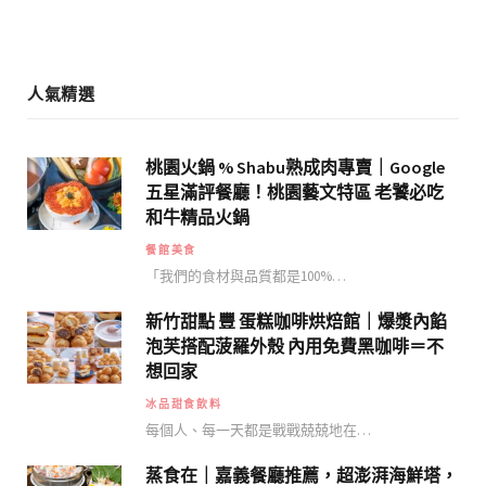
m
人氣精選
桃園火鍋 % Shabu熟成肉專賣｜Google
五星滿評餐廳！桃園藝文特區 老饕必吃
和牛精品火鍋
餐館美食
「我們的食材與品質都是100%…
新竹甜點 豐 蛋糕咖啡烘焙館｜爆漿內餡
泡芙搭配菠羅外殼 內用免費黑咖啡＝不
想回家
冰品甜食飲料
每個人、每一天都是戰戰兢兢地在…
蒸食在｜嘉義餐廳推薦，超澎湃海鮮塔，