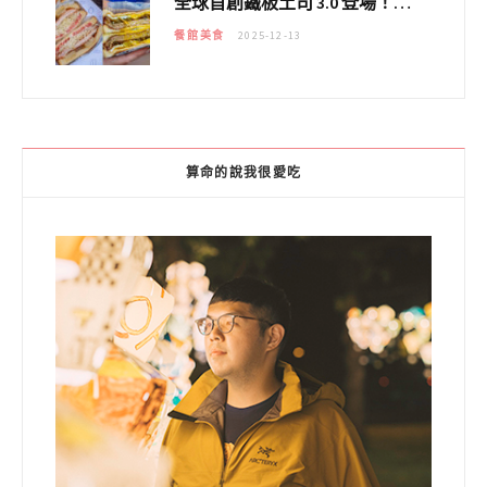
全球首創鐵板土司 3.0 登場！扶旺號的全新高度 ｜漢堡換成鐵板土司，把台式靈魂塞得滿滿的！！
餐館美食
2025-12-13
算命的說我很愛吃