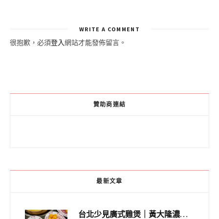
WRITE A COMMENT
很抱歉，必須
登入
網站才能發佈留言。
贊助商連結
最新文章
台北少見廣式雞煲｜黃大隆濃郁煲湯：經典提燈與溫體雞肉，熬夜修仙不如來喝湯！