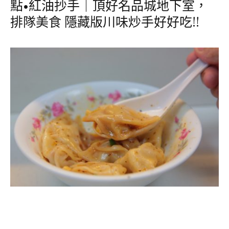
點•紅油抄手｜頂好名品城地下室，
排隊美食 隱藏版川味炒手好好吃!!