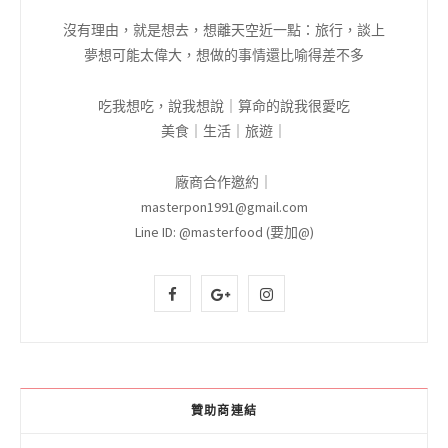
沒有理由，就是想去，想離天空近一點：旅行，談上
夢想可能太偉大，想做的事情還比喻得差不多
吃我想吃，說我想說｜算命的說我很愛吃
美食｜生活｜旅遊｜
廠商合作邀約｜
masterpon1991@gmail.com
Line ID: @masterfood (要加@)
F
G
I
a
o
n
c
o
s
e
g
t
贊助商連結
b
l
a