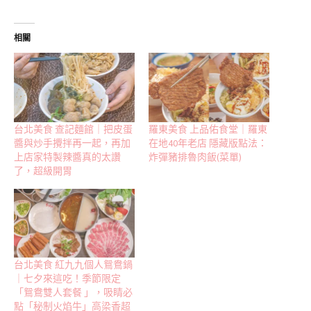
相關
台北美食 查記麵館｜把皮蛋
羅東美食 上品佑食堂｜羅東
醬與炒手攪拌再一起，再加
在地40年老店 隱藏版點法：
上店家特製辣醬真的太讚
炸彈豬排魯肉飯(菜單)
了，超級開胃
台北美食 紅九九個人鴛鴦鍋
｜七夕來這吃！季節限定
「鴛鴦雙人套餐 」，吸睛必
點「秘制火焰牛」高梁香超