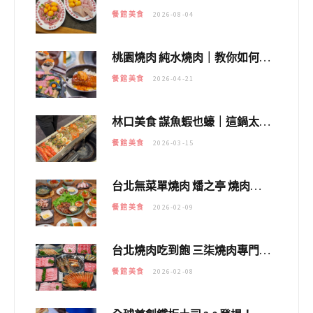
餐館美食
2026-08-04
桃園燒肉 純水燒肉｜教你如何優惠吃日本A5和牛各種部位，私房菜誠意吃好吃滿
餐館美食
2026-04-21
林口美食 謀魚蝦也蠔｜這鍋太狂！「蟹老闆派對鍋」10多種海鮮浮誇上桌，壽星再送生食摩天輪！
餐館美食
2026-03-15
台北無菜單燒肉 燔之亭 燒肉場｜延吉街的 $980個人無菜單「雞」料理～
餐館美食
2026-02-09
台北燒肉吃到飽 三柒燒肉專門店｜日本A5和牛×龍蝦蟹腳雙拼，海陸霸氣開吃！
餐館美食
2026-02-08