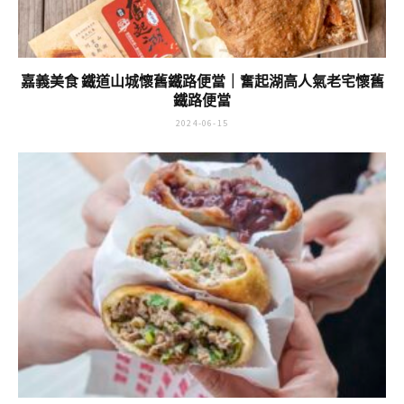
嘉義美食 鐵道山城懷舊鐵路便當｜奮起湖高人氣老宅懷舊
鐵路便當
2024-06-15