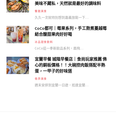
美味不藏私，天然就是最好的調味料
餐館美食
久久一次就特別想到嘉義放鬆一下…
CoCo都可｜莓果系列，手工熬煮蔓越莓
結合酸甜果肉好好喝
冰品甜食飲料
CoCo這一季新飲品系列，眉飛…
宜蘭早餐 城隍早餐店｜食尚玩家推薦 佛
心的銅板價格！！大碗控肉飯搭配半熟
蛋，一甲子的好味道
巷弄美食
週末安排到宜蘭一日遊，抵達宜蘭…