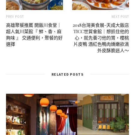
PREV POST
NEXT POST
高雄聚餐推薦 開飯川食堂｜
2018台灣美食展-天成大飯店
超人氣川菜館『 鮮、香、麻
TICC世貿會館｜想抓住他的
夠味 』 交通便利，聚餐的好
心，就先養刁他的胃，櫻桃
選擇
片皮鴨 酒紅色鴨肉嬌嫩欲滴
外皮酥脆迷人～
RELATED POSTS