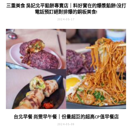
三重美食 吳記北平餡餅專賣店｜料好實在的爆漿餡餅!沒打
電話預訂絕對排爆的銅板美食!
2024-05-17
台北早餐 尚雯早午餐｜份量超巨的超高CP值早餐店
2024-05-09