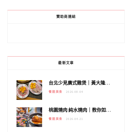
贊助商連結
最新文章
台北少見廣式雞煲｜黃大隆濃郁煲湯：經典提燈與溫體雞肉，熬夜修仙不如來喝湯！
餐館美食
2026-08-04
桃園燒肉 純水燒肉｜教你如何優惠吃日本A5和牛各種部位，私房菜誠意吃好吃滿
餐館美食
2026-04-21