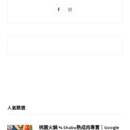
s
F
I
a
n
c
s
e
t
b
a
o
g
o
r
k
a
m
人氣精選
桃園火鍋 % Shabu熟成肉專賣｜Google