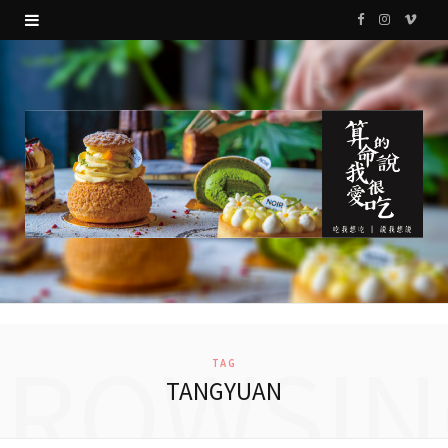
F
I
V
a
n
i
c
s
m
e
t
e
b
a
o
o
g
o
r
k
a
m
BROWSIN
TAG
TANGYUAN