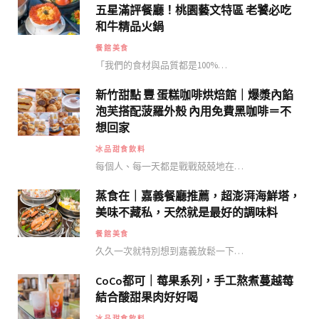
五星滿評餐廳！桃園藝文特區 老饕必吃
和牛精品火鍋
餐館美食
「我們的食材與品質都是100%…
新竹甜點 豐 蛋糕咖啡烘焙館｜爆漿內餡
泡芙搭配菠羅外殼 內用免費黑咖啡＝不
想回家
冰品甜食飲料
每個人、每一天都是戰戰兢兢地在…
蒸食在｜嘉義餐廳推薦，超澎湃海鮮塔，
美味不藏私，天然就是最好的調味料
餐館美食
久久一次就特別想到嘉義放鬆一下…
CoCo都可｜莓果系列，手工熬煮蔓越莓
結合酸甜果肉好好喝
冰品甜食飲料