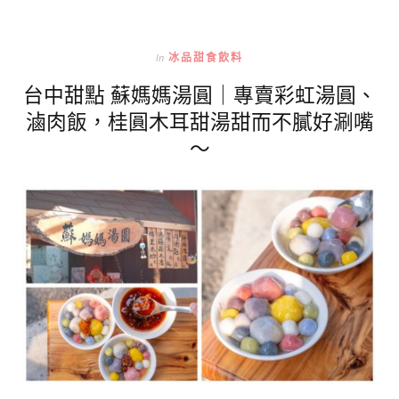
In
冰品甜食飲料
台中甜點 蘇媽媽湯圓｜專賣彩虹湯圓、
滷肉飯，桂圓木耳甜湯甜而不膩好涮嘴
～