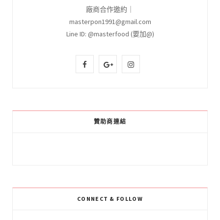
廠商合作邀約｜
masterpon1991@gmail.com
Line ID: @masterfood (要加@)
F
G
I
a
o
n
c
o
s
e
g
t
贊助商連結
b
l
a
o
e
g
o
P
r
k
l
a
CONNECT & FOLLOW
u
m