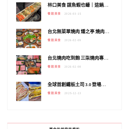
林口美食 謀魚蝦也蠔｜這鍋太狂！「蟹老闆派對鍋」10多種海鮮浮誇上桌，壽星再送生食摩天輪！
餐館美食
2026-03-15
台北無菜單燒肉 燔之亭 燒肉場｜延吉街的 $980個人無菜單「雞」料理～
餐館美食
2026-02-09
台北燒肉吃到飽 三柒燒肉專門店｜日本A5和牛×龍蝦蟹腳雙拼，海陸霸氣開吃！
餐館美食
2026-02-08
全球首創鐵板土司 3.0 登場！扶旺號的全新高度 ｜漢堡換成鐵板土司，把台式靈魂塞得滿滿的！！
餐館美食
2025-12-13