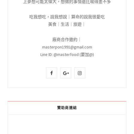
上夢想可能太偉大，想做的事情還比喻得差不多
吃我想吃，說我想說｜算命的說我很愛吃
美食｜生活｜旅遊｜
廠商合作邀約｜
masterpon1991@gmail.com
Line ID: @masterfood (要加@)
F
G
I
a
o
n
c
o
s
e
g
t
贊助商連結
b
l
a
o
e
g