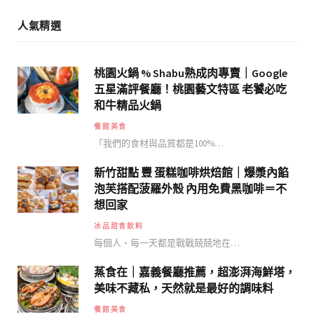
人氣精選
桃園火鍋 % Shabu熟成肉專賣｜Google
五星滿評餐廳！桃園藝文特區 老饕必吃
和牛精品火鍋
餐館美食
「我們的食材與品質都是100%…
新竹甜點 豐 蛋糕咖啡烘焙館｜爆漿內餡
泡芙搭配菠羅外殼 內用免費黑咖啡＝不
想回家
冰品甜食飲料
每個人、每一天都是戰戰兢兢地在…
蒸食在｜嘉義餐廳推薦，超澎湃海鮮塔，
美味不藏私，天然就是最好的調味料
餐館美食