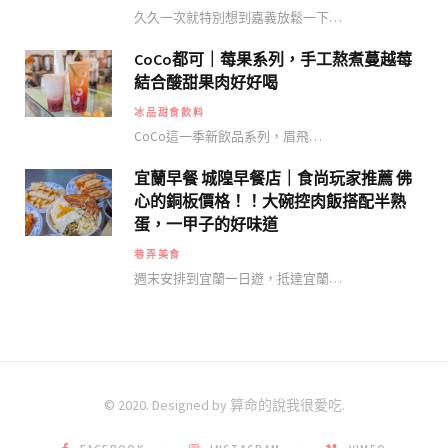
久久一次就特別想到嘉義放鬆一下…
CoCo都可｜莓果系列，手工熬煮蔓越莓
結合酸甜果肉好好喝
冰品甜食飲料
CoCo這一季新飲品系列，眉飛…
宜蘭早餐 城隍早餐店｜食尚玩家推薦 佛
心的銅板價格！！大碗控肉飯搭配半熟
蛋，一甲子的好味道
巷弄美食
週末安排到宜蘭一日遊，抵達宜蘭…
© 2020. Designed by 算命的說我很愛吃.