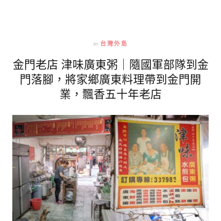
In
台灣外島
金門老店 津味廣東粥｜隨國軍部隊到金
門落腳，將家鄉廣東料理帶到金門開
業，飄香五十年老店