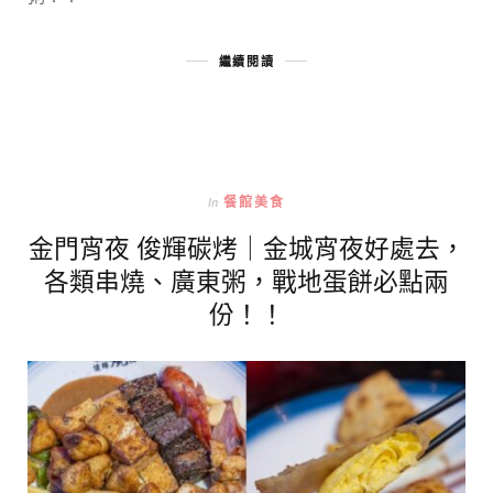
繼續閱讀
In
餐館美食
金門宵夜 俊輝碳烤｜金城宵夜好處去，
各類串燒、廣東粥，戰地蛋餅必點兩
份！！