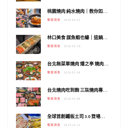
桃園燒肉 純水燒肉｜教你如何優惠吃日本A5和牛各種部位，私房菜誠意吃好吃滿
餐館美食
2026-04-21
林口美食 謀魚蝦也蠔｜這鍋太狂！「蟹老闆派對鍋」10多種海鮮浮誇上桌，壽星再送生食摩天輪！
餐館美食
2026-03-15
台北無菜單燒肉 燔之亭 燒肉場｜延吉街的 $980個人無菜單「雞」料理～
餐館美食
2026-02-09
台北燒肉吃到飽 三柒燒肉專門店｜日本A5和牛×龍蝦蟹腳雙拼，海陸霸氣開吃！
餐館美食
2026-02-08
全球首創鐵板土司 3.0 登場！扶旺號的全新高度 ｜漢堡換成鐵板土司，把台式靈魂塞得滿滿的！！
餐館美食
2025-12-13