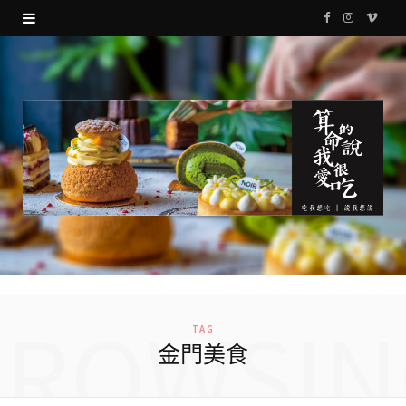
F
I
V
a
n
i
c
s
m
e
t
e
b
a
o
o
g
o
r
k
a
m
BROWSIN
TAG
金門美食