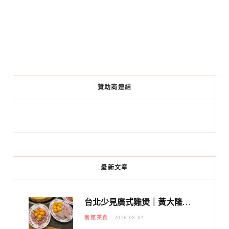
贊助商連結
最新文章
台北少見廣式雞煲｜黃大隆濃郁煲湯：經典提燈與溫體雞肉，熬夜修仙不如來喝湯！
餐館美食
2026-08-04