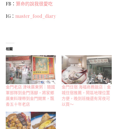
FB：
算命的說我很愛吃
IG：
master_food_diary
相關
金門老店 津味廣東粥｜隨國
金門住宿 海福商務飯店｜金
軍部隊到金門落腳，將家鄉
城住宿推薦，鬧區地理位置
廣東料理帶到金門開業，飄
方便，晚到班機還有宵夜可
香五十年老店
以買～