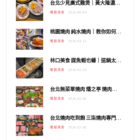
台北少見廣式雞煲｜黃大隆濃郁煲湯：經典提燈與溫體雞肉，熬夜修仙不如來喝湯！
餐館美食
2026-08-04
桃園燒肉 純水燒肉｜教你如何優惠吃日本A5和牛各種部位，私房菜誠意吃好吃滿
餐館美食
2026-04-21
林口美食 謀魚蝦也蠔｜這鍋太狂！「蟹老闆派對鍋」10多種海鮮浮誇上桌，壽星再送生食摩天輪！
餐館美食
2026-03-15
台北無菜單燒肉 燔之亭 燒肉場｜延吉街的 $980個人無菜單「雞」料理～
餐館美食
2026-02-09
台北燒肉吃到飽 三柒燒肉專門店｜日本A5和牛×龍蝦蟹腳雙拼，海陸霸氣開吃！
餐館美食
2026-02-08