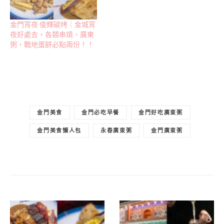
金門宵夜 俊輝碳烤｜金城宵
夜好處去，各類串燒、廣東
粥，戰地蛋餅必點兩份！！
金門美食
金門必吃早餐
金門好吃廣東粥
金門美食懶人包
永春廣東粥
金門廣東粥