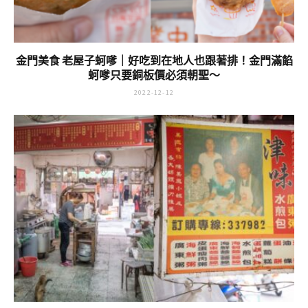
金門美食 老屋子蚵嗲｜好吃到在地人也跟著排！金門滿餡
蚵嗲只要銅板價必須朝聖～
2022-12-12