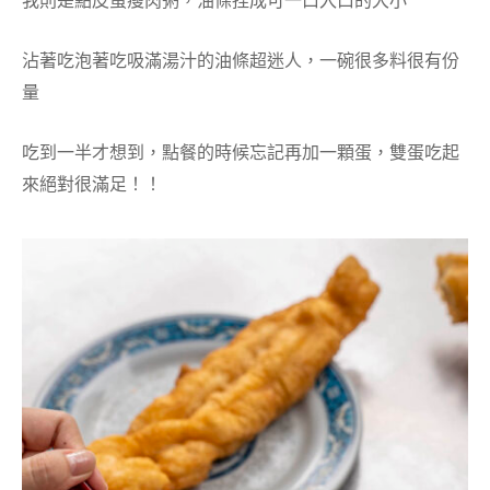
我則是點皮蛋瘦肉粥，
油條捏成可一口入口的大小
沾著吃泡著吃吸滿湯汁的油條超迷人，一碗很多料很有份
量
吃到一半才想到，點餐的時候忘記再加一顆蛋，雙蛋吃起
來絕對很滿足！！