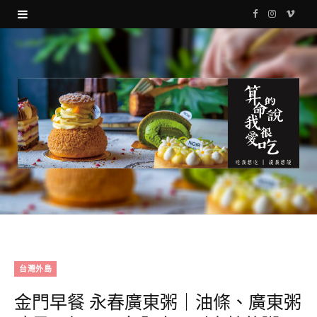
F
I
V
a
n
i
c
s
m
e
t
e
b
a
o
o
g
o
r
k
a
m
台灣外島
金門早餐 永春廣東粥｜油條、廣東粥