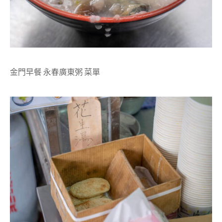
金門早餐 永春廣東粥 菜單