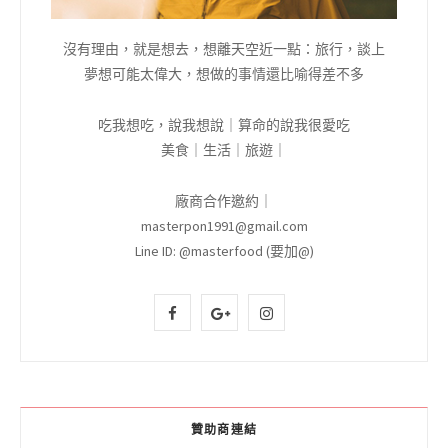
沒有理由，就是想去，想離天空近一點：旅行，談上
夢想可能太偉大，想做的事情還比喻得差不多
吃我想吃，說我想說｜算命的說我很愛吃
美食｜生活｜旅遊｜
廠商合作邀約｜
masterpon1991@gmail.com
Line ID: @masterfood (要加@)
F
G
I
a
o
n
c
o
s
e
g
t
贊助商連結