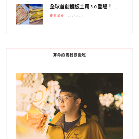
全球首創鐵板土司 3.0 登場！扶旺號的全新高度 ｜漢堡換成鐵板土司，把台式靈魂塞得滿滿的！！
餐館美食
2025-12-13
算命的說我很愛吃