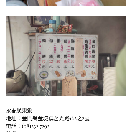
永春廣東粥
地址：金門縣金城鎮莒光路162之2號
電話：(08)232 7292