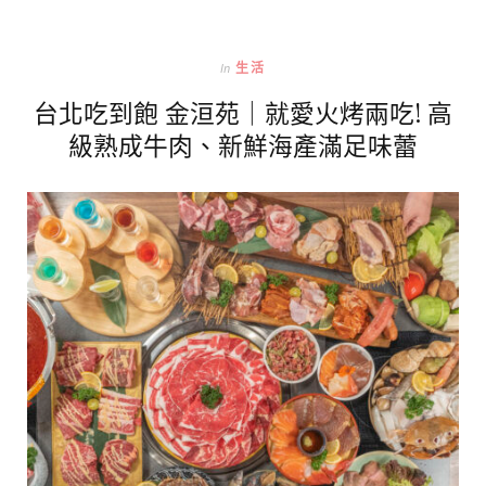
In
生活
台北吃到飽 金洹苑｜就愛火烤兩吃! 高
級熟成牛肉、新鮮海產滿足味蕾