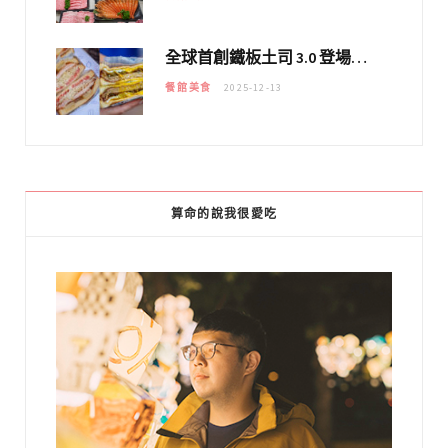
全球首創鐵板土司 3.0 登場！扶旺號的全新高度 ｜漢堡換成鐵板土司，把台式靈魂塞得滿滿的！！
餐館美食
2025-12-13
算命的說我很愛吃