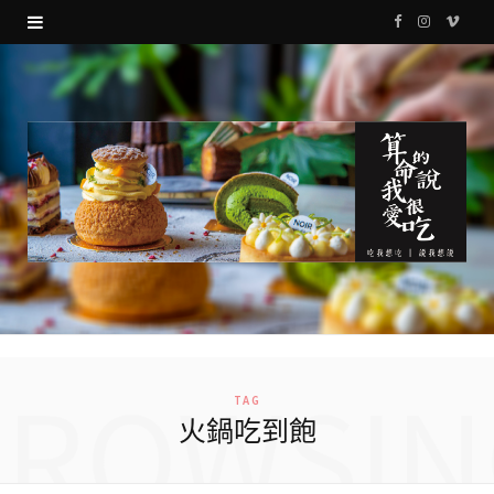
F
I
V
a
n
i
c
s
m
e
t
e
b
a
o
o
g
o
r
k
a
m
BROWSIN
TAG
火鍋吃到飽