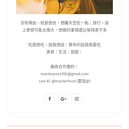
沒有理由，就是想去，想離天空近一點：旅行，談
上夢想可能太偉大，想做的事情還比喻得差不多
吃我想吃，說我想說｜算命的說我很愛吃
美食｜生活｜旅遊｜
廠商合作邀約｜
masterpon1991@gmail.com
Line ID: @masterfood (要加@)
F
G
I
a
o
n
c
o
s