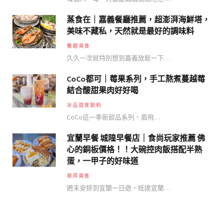
蒸食在｜嘉義餐廳推薦，超澎湃海鮮塔，
美味不藏私，天然就是最好的調味料
餐館美食
久久一次就特別想到嘉義放鬆一下…
CoCo都可｜莓果系列，手工熬煮蔓越莓
結合酸甜果肉好好喝
冰品甜食飲料
CoCo這一季新飲品系列，眉飛…
宜蘭早餐 城隍早餐店｜食尚玩家推薦 佛
心的銅板價格！！大碗控肉飯搭配半熟
蛋，一甲子的好味道
巷弄美食
週末安排到宜蘭一日遊，抵達宜蘭…