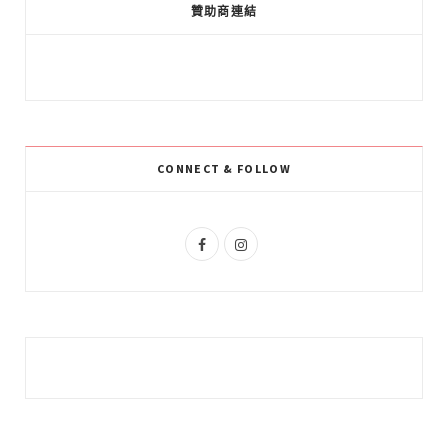
e
g
t
贊助商連結
b
l
a
o
e
g
o
P
r
k
l
a
CONNECT & FOLLOW
u
m
s
F
I
a
n
c
s
e
t
b
a
o
g
o
r