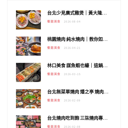
台北少見廣式雞煲｜黃大隆濃郁煲湯：經典提燈與溫體雞肉，熬夜修仙不如來喝湯！
餐館美食
2026-08-04
桃園燒肉 純水燒肉｜教你如何優惠吃日本A5和牛各種部位，私房菜誠意吃好吃滿
餐館美食
2026-04-21
林口美食 謀魚蝦也蠔｜這鍋太狂！「蟹老闆派對鍋」10多種海鮮浮誇上桌，壽星再送生食摩天輪！
餐館美食
2026-03-15
台北無菜單燒肉 燔之亭 燒肉場｜延吉街的 $980個人無菜單「雞」料理～
餐館美食
2026-02-09
台北燒肉吃到飽 三柒燒肉專門店｜日本A5和牛×龍蝦蟹腳雙拼，海陸霸氣開吃！
餐館美食
2026-02-08