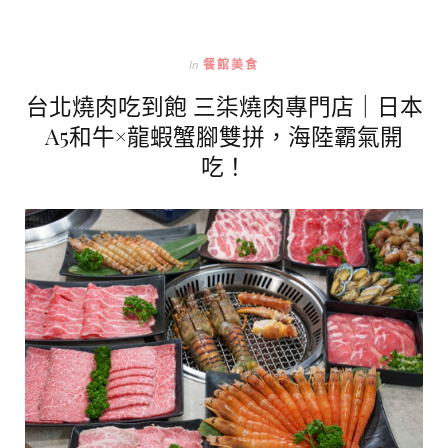
In
餐館美食
台北燒肉吃到飽 三柒燒肉專門店｜日本
A5和牛×龍蝦蟹腳雙拼，海陸霸氣開
吃！