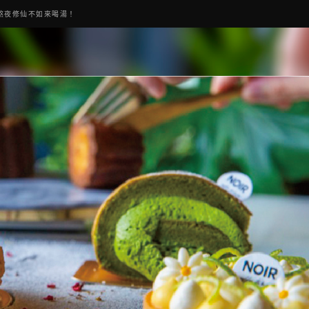
熬夜修仙不如來喝湯！