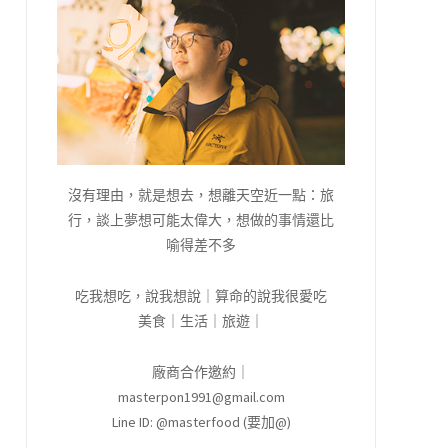
沒有理由，就是想去，想離天空近一點：旅
行，談上夢想可能太偉大，想做的事情還比
喻得差不多
吃我想吃，說我想說｜算命的說我很愛吃
美食｜生活｜旅遊｜
廠商合作邀約｜
masterpon1991@gmail.com
Line ID: @masterfood (要加@)