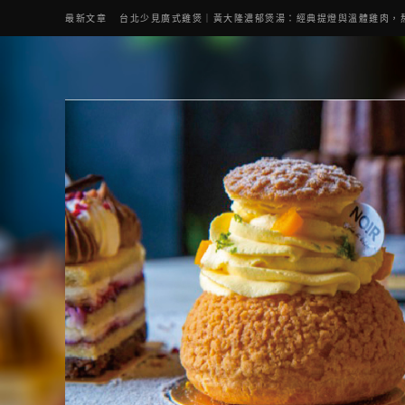
最新文章
台北少見廣式雞煲｜黃大隆濃郁煲湯：經典提燈與溫體雞肉，