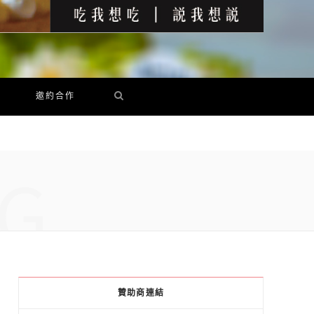
邀約合作
G
贊助商連結