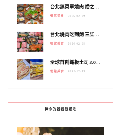
台北無菜單燒肉 燔之亭 燒肉場｜延吉街的 $980個人無菜單「雞」料理～
餐館美食
2026-02-09
台北燒肉吃到飽 三柒燒肉專門店｜日本A5和牛×龍蝦蟹腳雙拼，海陸霸氣開吃！
餐館美食
2026-02-08
全球首創鐵板土司 3.0 登場！扶旺號的全新高度 ｜漢堡換成鐵板土司，把台式靈魂塞得滿滿的！！
餐館美食
2025-12-13
算命的說我很愛吃