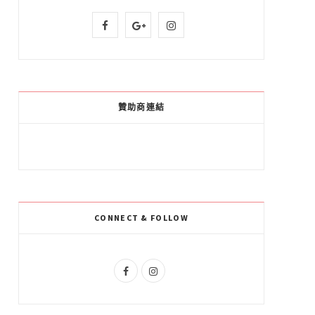
F
G
I
a
o
n
c
o
s
e
g
t
贊助商連結
b
l
a
o
e
g
o
P
r
k
l
a
CONNECT & FOLLOW
u
m
s
F
I
a
n