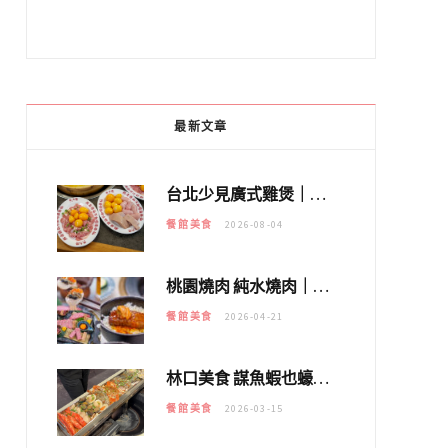
最新文章
台北少見廣式雞煲｜黃大隆濃郁煲湯：經典提燈與溫體雞肉，熬夜修仙不如來喝湯！
餐館美食
2026-08-04
桃園燒肉 純水燒肉｜教你如何優惠吃日本A5和牛各種部位，私房菜誠意吃好吃滿
餐館美食
2026-04-21
林口美食 謀魚蝦也蠔｜這鍋太狂！「蟹老闆派對鍋」10多種海鮮浮誇上桌，壽星再送生食摩天輪！
餐館美食
2026-03-15