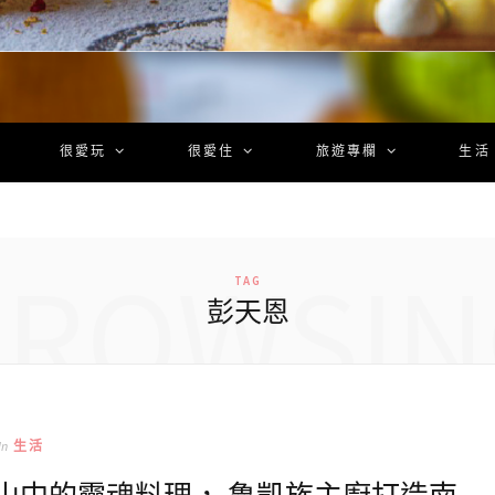
很愛玩
很愛住
旅遊專欄
生活
BROWSIN
TAG
彭天恩
In
生活
身再山中的靈魂料理， 魯凱族主廚打造南