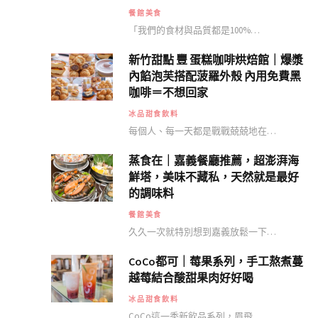
餐館美食
「我們的食材與品質都是100%…
新竹甜點 豐 蛋糕咖啡烘焙館｜爆漿
內餡泡芙搭配菠羅外殼 內用免費黑
咖啡＝不想回家
冰品甜食飲料
每個人、每一天都是戰戰兢兢地在…
蒸食在｜嘉義餐廳推薦，超澎湃海
鮮塔，美味不藏私，天然就是最好
的調味料
餐館美食
久久一次就特別想到嘉義放鬆一下…
CoCo都可｜莓果系列，手工熬煮蔓
越莓結合酸甜果肉好好喝
冰品甜食飲料
CoCo這一季新飲品系列，眉飛…