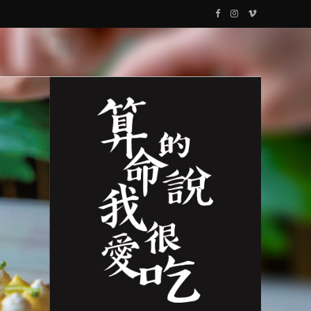
F
I
V
a
n
i
c
s
m
e
t
e
b
a
o
o
g
o
r
k
a
m