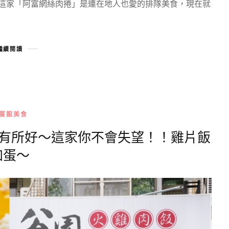
，這家「阿富網絲肉捲」是連在地人也愛的排隊美食，現在就
繼續閱讀
餐館美食
各有所好～這家你不會失望！！雞片飯
加蛋～