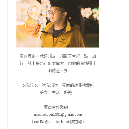
沒有理由，就是想去，想離天空近一點：旅
行，談上夢想可能太偉大，想做的事情還比
喻得差不多
吃我想吃，說我想說｜算命的說我很愛吃
美食｜生活｜旅遊｜
廠商合作邀約｜
masterpon1991@gmail.com
Line ID: @masterfood (要加@)