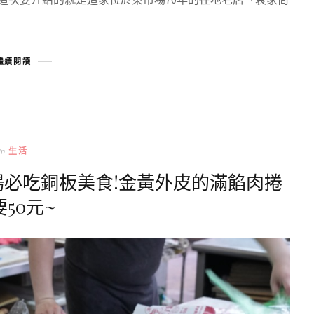
繼續閱讀
In
生活
場必吃銅板美食!金黃外皮的滿餡肉捲
50元~