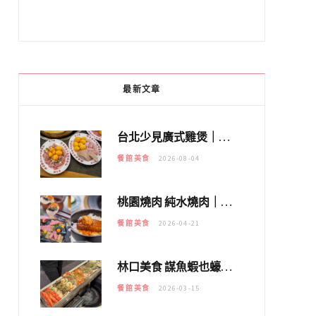
最新文章
台北少見廣式雞煲｜黃大隆濃郁煲湯：經典提燈與溫體雞肉，熬夜修仙不如來喝湯！
餐館美食
2026-08-04
桃園燒肉 純水燒肉｜教你如何優惠吃日本A5和牛各種部位，私房菜誠意吃好吃滿
餐館美食
2026-04-21
林口美食 謀魚蝦也蠔｜這鍋太狂！「蟹老闆派對鍋」10多種海鮮浮誇上桌，壽星再送生食摩天輪！
餐館美食
2026-03-15