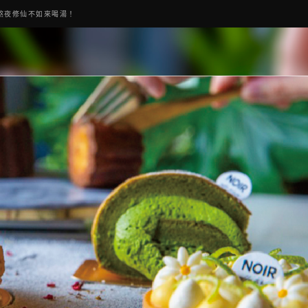
熬夜修仙不如來喝湯！