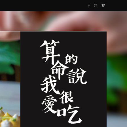
F
I
V
a
n
i
c
s
m
e
t
e
b
a
o
o
g
o
r
k
a
m