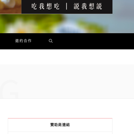
邀約合作
G
贊助商連結