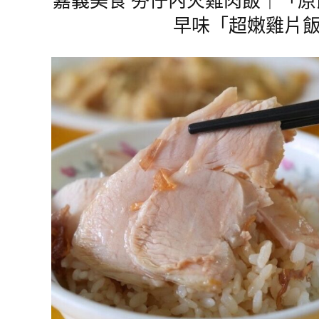
早味「超嫩雞片飯