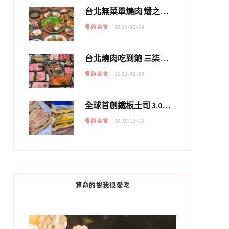
台北無菜單燒肉 燔之亭 燒肉場｜延吉街的 $980個人無菜單「雞」料理～
餐館美食
2026-02-09
台北燒肉吃到飽 三柒燒肉專門店｜日本A5和牛×龍蝦蟹腳雙拼，海陸霸氣開吃！
餐館美食
2026-02-08
全球首創鐵板土司 3.0 登場！扶旺號的全新高度 ｜漢堡換成鐵板土司，把台式靈魂塞得滿滿的！！
餐館美食
2025-12-13
算命的說我很愛吃