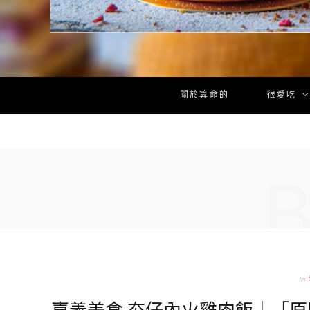
關於算命的
很愛吃
In
嘉義美食 夯仔內火雞肉飯｜「