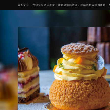
最新文章
台北少見廣式雞煲｜黃大隆濃郁煲湯：經典提燈與溫體雞肉，