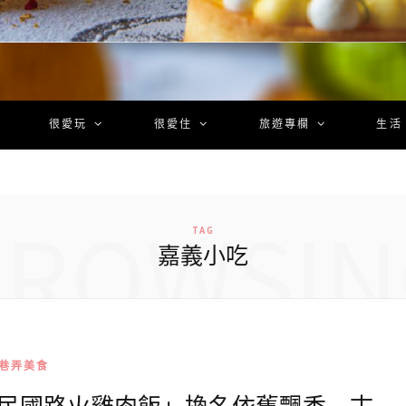
很愛玩
很愛住
旅遊專欄
生活
BROWSIN
TAG
嘉義小吃
巷弄美食
原民國路火雞肉飯」換名依舊飄香 古