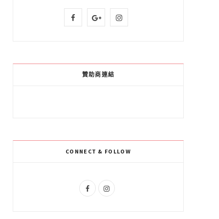
F
G
I
a
o
n
c
o
s
e
g
t
贊助商連結
b
l
a
o
e
g
o
P
r
k
l
a
CONNECT & FOLLOW
u
m
s
F
I
a
n