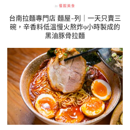
In
餐館美食
台南拉麵專門店 麵屋-列｜一天只賣三
碗，辛香料低溫慢火熬炸9小時製成的
黑油豚骨拉麵