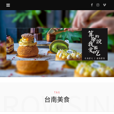
F
I
V
a
n
i
c
s
m
e
t
e
b
a
o
o
g
o
r
k
a
m
BROWSIN
TAG
台南美食