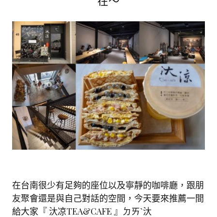
在～
在台南很少有足夠的座位以及寧靜的咖啡廳，跟朋
友聚會還是與自己對話的空間，今天要來推薦一間
給大家『 汏凉TEA&CAFE 』ㄉㄞˋ汏