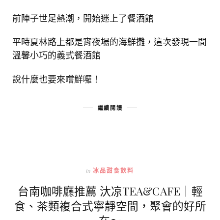
前陣子世足熱潮，開始迷上了餐酒館
平時夏林路上都是宵夜場的海鮮攤，這次發現一間
溫馨小巧的義式餐酒館
說什麼也要來嚐鮮囉！
繼續閱讀
In
冰品甜食飲料
台南咖啡廳推薦 汏凉TEA&CAFE｜輕
食、茶類複合式寧靜空間，聚會的好所