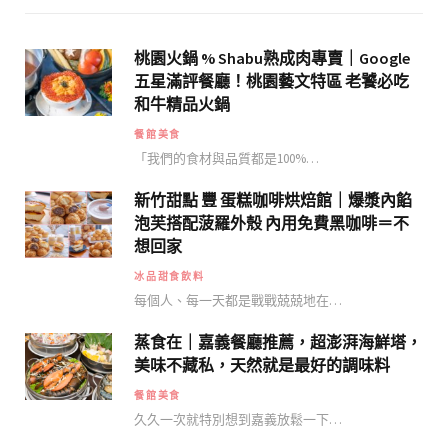
桃園火鍋 % Shabu熟成肉專賣｜Google
五星滿評餐廳！桃園藝文特區 老饕必吃
和牛精品火鍋
餐館美食
「我們的食材與品質都是100%…
新竹甜點 豐 蛋糕咖啡烘焙館｜爆漿內餡
泡芙搭配菠羅外殼 內用免費黑咖啡＝不
想回家
冰品甜食飲料
每個人、每一天都是戰戰兢兢地在…
蒸食在｜嘉義餐廳推薦，超澎湃海鮮塔，
美味不藏私，天然就是最好的調味料
餐館美食
久久一次就特別想到嘉義放鬆一下…