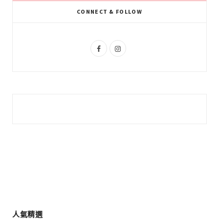
k
l
a
CONNECT & FOLLOW
u
m
s
F
I
a
n
c
s
e
t
b
a
o
g
o
r
k
a
m
人氣精選