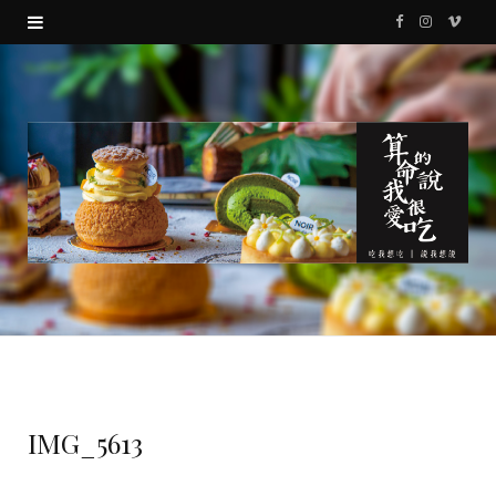
F
I
V
a
n
i
c
s
m
e
t
e
b
a
o
o
g
o
r
k
a
m
IMG_5613