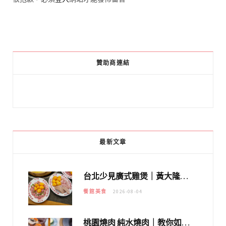
贊助商連結
最新文章
台北少見廣式雞煲｜黃大隆濃郁煲湯：經典提燈與溫體雞肉，熬夜修仙不如來喝湯！
餐館美食
2026-08-04
桃園燒肉 純水燒肉｜教你如何優惠吃日本A5和牛各種部位，私房菜誠意吃好吃滿