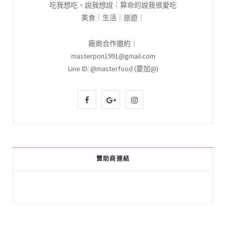
吃我想吃，說我想說｜算命的說我很愛吃
美食｜生活｜旅遊｜
廠商合作邀約｜
masterpon1991@gmail.com
Line ID: @masterfood (要加@)
F
G
I
a
o
n
c
o
s
e
g
t
贊助商連結
b
l
a
o
e
g
o
P
r