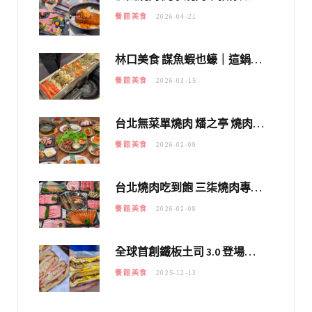
餐館美食
2026-04-21
林口美食 謀魚蝦也蠔｜這鍋太狂！「蟹老闆派對鍋」10多種海鮮浮誇上桌，壽星再送生食摩天輪！
餐館美食
2026-03-15
台北無菜單燒肉 燔之亭 燒肉場｜延吉街的 $980個人無菜單「雞」料理～
餐館美食
2026-02-09
台北燒肉吃到飽 三柒燒肉專門店｜日本A5和牛×龍蝦蟹腳雙拼，海陸霸氣開吃！
餐館美食
2026-02-08
全球首創鐵板土司 3.0 登場！扶旺號的全新高度 ｜漢堡換成鐵板土司，把台式靈魂塞得滿滿的！！
餐館美食
2025-12-13