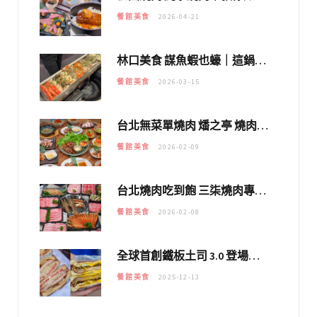
餐館美食
2026-04-21
林口美食 謀魚蝦也蠔｜這鍋太狂！「蟹老闆派對鍋」10多種海鮮浮誇上桌，壽星再送生食摩天輪！
餐館美食
2026-03-15
台北無菜單燒肉 燔之亭 燒肉場｜延吉街的 $980個人無菜單「雞」料理～
餐館美食
2026-02-09
台北燒肉吃到飽 三柒燒肉專門店｜日本A5和牛×龍蝦蟹腳雙拼，海陸霸氣開吃！
餐館美食
2026-02-08
全球首創鐵板土司 3.0 登場！扶旺號的全新高度 ｜漢堡換成鐵板土司，把台式靈魂塞得滿滿的！！
餐館美食
2025-12-13