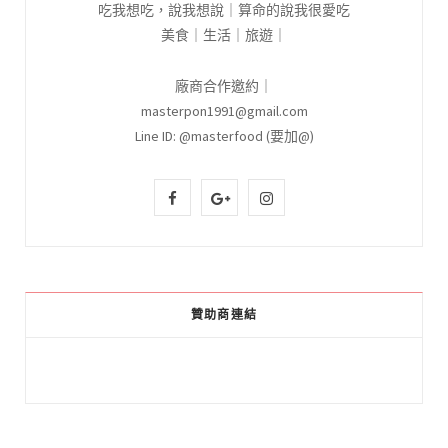
吃我想吃，說我想說｜算命的說我很愛吃
美食｜生活｜旅遊｜
廠商合作邀約｜
masterpon1991@gmail.com
Line ID: @masterfood (要加@)
F
G
I
a
o
n
c
o
s
e
g
t
贊助商連結
b
l
a
o
e
g
o
P
r