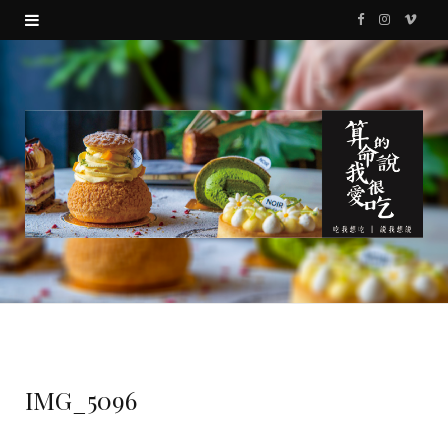
F
I
V
a
n
i
c
s
m
e
t
e
b
a
o
o
g
o
r
k
a
m
IMG_5096