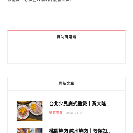
贊助商連結
最新文章
台北少見廣式雞煲｜黃大隆濃郁煲湯：經典提燈與溫體雞肉，熬夜修仙不如來喝湯！
餐館美食
2026-08-04
桃園燒肉 純水燒肉｜教你如何優惠吃日本A5和牛各種部位，私房菜誠意吃好吃滿