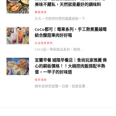
美味不藏私，天然就是最好的調味料
餐館美食
久久一次就特別想到嘉義放鬆一下…
CoCo都可｜莓果系列，手工熬煮蔓越莓
結合酸甜果肉好好喝
冰品甜食飲料
CoCo這一季新飲品系列，眉飛…
宜蘭早餐 城隍早餐店｜食尚玩家推薦 佛
心的銅板價格！！大碗控肉飯搭配半熟
蛋，一甲子的好味道
巷弄美食
週末安排到宜蘭一日遊，抵達宜蘭…