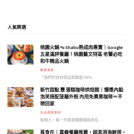
m
人氣精選
桃園火鍋 % Shabu熟成肉專賣｜Google
五星滿評餐廳！桃園藝文特區 老饕必吃
和牛精品火鍋
餐館美食
「我們的食材與品質都是100%…
新竹甜點 豐 蛋糕咖啡烘焙館｜爆漿內餡
泡芙搭配菠羅外殼 內用免費黑咖啡＝不
想回家
冰品甜食飲料
每個人、每一天都是戰戰兢兢地在…
蒸食在｜嘉義餐廳推薦，超澎湃海鮮塔，