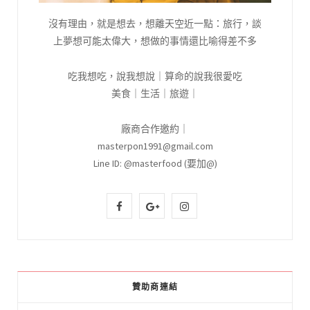
沒有理由，就是想去，想離天空近一點：旅行，談
上夢想可能太偉大，想做的事情還比喻得差不多
吃我想吃，說我想說｜算命的說我很愛吃
美食｜生活｜旅遊｜
廠商合作邀約｜
masterpon1991@gmail.com
Line ID: @masterfood (要加@)
F
G
I
a
o
n
c
o
s
e
g
t
贊助商連結
b
l
a