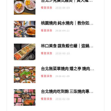
台北少見廣式雞煲｜黃大隆濃郁煲湯：經典提燈與溫體雞肉，熬夜修仙不如來喝湯！
餐館美食
2026-08-04
桃園燒肉 純水燒肉｜教你如何優惠吃日本A5和牛各種部位，私房菜誠意吃好吃滿
餐館美食
2026-04-21
林口美食 謀魚蝦也蠔｜這鍋太狂！「蟹老闆派對鍋」10多種海鮮浮誇上桌，壽星再送生食摩天輪！
餐館美食
2026-03-15
台北無菜單燒肉 燔之亭 燒肉場｜延吉街的 $980個人無菜單「雞」料理～
餐館美食
2026-02-09
台北燒肉吃到飽 三柒燒肉專門店｜日本A5和牛×龍蝦蟹腳雙拼，海陸霸氣開吃！
餐館美食
2026-02-08