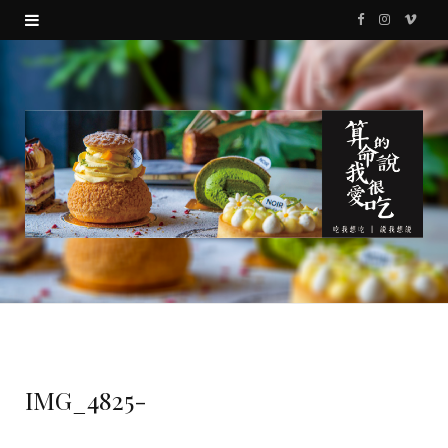
F
I
V
a
n
i
c
s
m
e
t
e
b
a
o
o
g
o
r
k
a
m
IMG_4825-