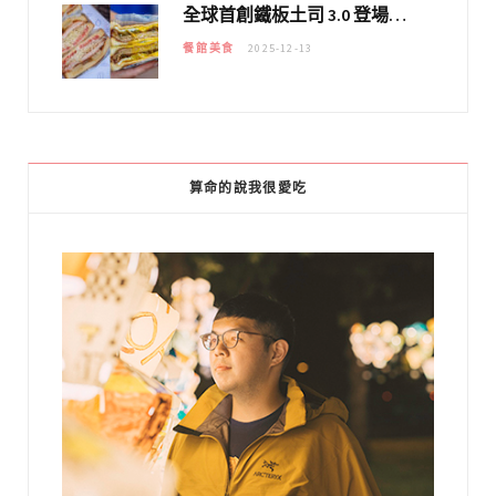
全球首創鐵板土司 3.0 登場！扶旺號的全新高度 ｜漢堡換成鐵板土司，把台式靈魂塞得滿滿的！！
餐館美食
2025-12-13
算命的說我很愛吃