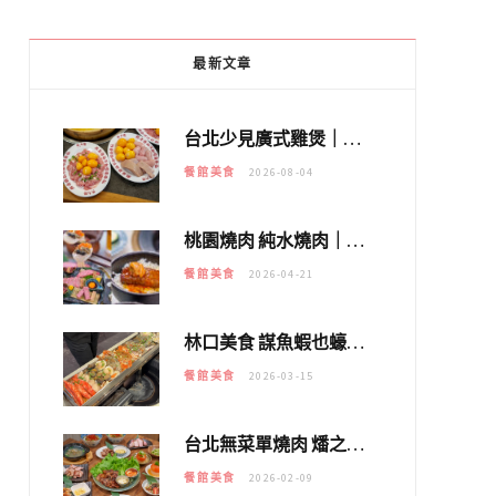
最新文章
台北少見廣式雞煲｜黃大隆濃郁煲湯：經典提燈與溫體雞肉，熬夜修仙不如來喝湯！
餐館美食
2026-08-04
桃園燒肉 純水燒肉｜教你如何優惠吃日本A5和牛各種部位，私房菜誠意吃好吃滿
餐館美食
2026-04-21
林口美食 謀魚蝦也蠔｜這鍋太狂！「蟹老闆派對鍋」10多種海鮮浮誇上桌，壽星再送生食摩天輪！
餐館美食
2026-03-15
台北無菜單燒肉 燔之亭 燒肉場｜延吉街的 $980個人無菜單「雞」料理～
餐館美食
2026-02-09