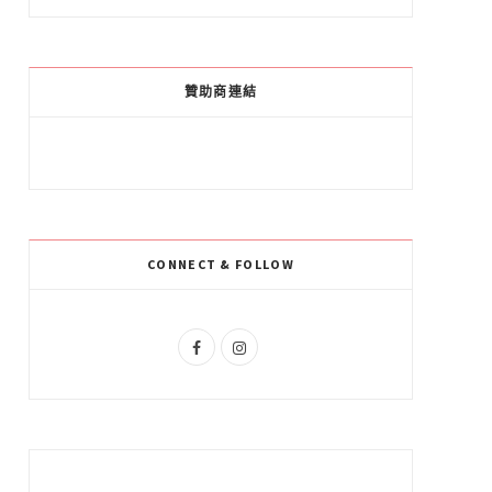
a
o
n
c
o
s
e
g
t
贊助商連結
b
l
a
o
e
g
o
P
r
k
l
a
CONNECT & FOLLOW
u
m
s
F
I
a
n
c
s
e
t