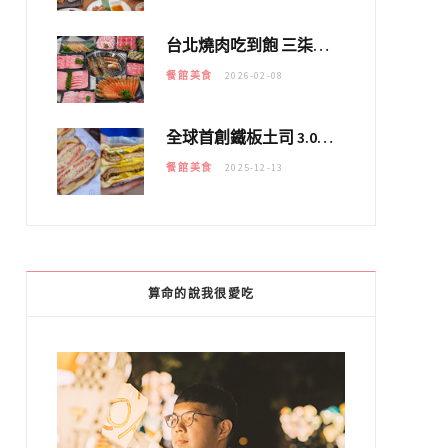
台北燒肉吃到飽 三柒燒肉專門店｜日本A5和牛×龍蝦蟹腳雙拼，海陸霸氣開吃！
餐館美食
2026-02-08
全球首創鐵板土司 3.0 登場！扶旺號的全新高度 ｜漢堡換成鐵板土司，把台式靈魂塞得滿滿的！！
餐館美食
2025-12-13
算命的說我很愛吃