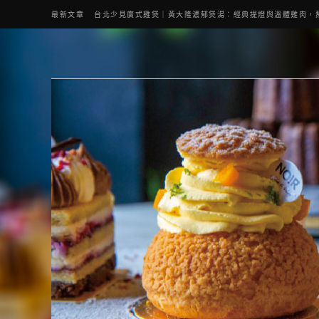
最新文章
台北少見廣式雞煲｜黃大隆濃郁煲湯：經典提燈與溫體雞肉，