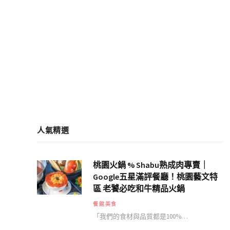
人氣精選
桃園火鍋 % Shabu熟成肉專賣｜
Google五星滿評餐廳！桃園藝文特
區 老饕必吃和牛精品火鍋
餐館美食
「我們的食材與品質都是100%…