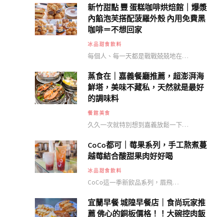
新竹甜點 豐 蛋糕咖啡烘焙館｜爆漿
內餡泡芙搭配菠羅外殼 內用免費黑
咖啡＝不想回家
冰品甜食飲料
每個人、每一天都是戰戰兢兢地在…
蒸食在｜嘉義餐廳推薦，超澎湃海
鮮塔，美味不藏私，天然就是最好
的調味料
餐館美食
久久一次就特別想到嘉義放鬆一下…
CoCo都可｜莓果系列，手工熬煮蔓
越莓結合酸甜果肉好好喝
冰品甜食飲料
CoCo這一季新飲品系列，眉飛…
宜蘭早餐 城隍早餐店｜食尚玩家推
薦 佛心的銅板價格！！大碗控肉飯