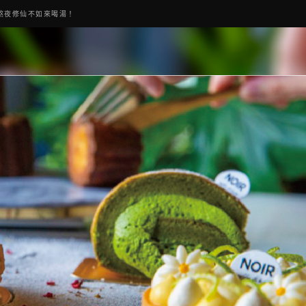
熬夜修仙不如來喝湯！