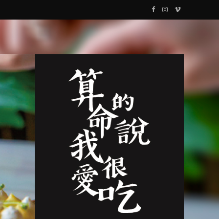
F
I
V
a
n
i
c
s
m
e
t
e
b
a
o
o
g
o
r
k
a
m