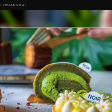
熬夜修仙不如來喝湯！