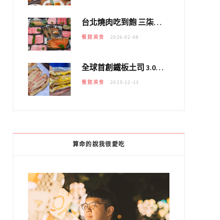
台北燒肉吃到飽 三柒燒肉專門店｜日本A5和牛×龍蝦蟹腳雙拼，海陸霸氣開吃！
餐館美食
2026-02-08
全球首創鐵板土司 3.0 登場！扶旺號的全新高度 ｜漢堡換成鐵板土司，把台式靈魂塞得滿滿的！！
餐館美食
2025-12-13
算命的說我很愛吃