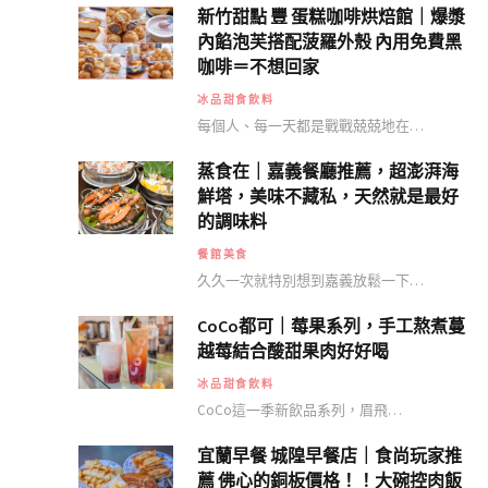
新竹甜點 豐 蛋糕咖啡烘焙館｜爆漿
內餡泡芙搭配菠羅外殼 內用免費黑
咖啡＝不想回家
冰品甜食飲料
每個人、每一天都是戰戰兢兢地在…
蒸食在｜嘉義餐廳推薦，超澎湃海
鮮塔，美味不藏私，天然就是最好
的調味料
餐館美食
久久一次就特別想到嘉義放鬆一下…
CoCo都可｜莓果系列，手工熬煮蔓
越莓結合酸甜果肉好好喝
冰品甜食飲料
CoCo這一季新飲品系列，眉飛…
宜蘭早餐 城隍早餐店｜食尚玩家推
薦 佛心的銅板價格！！大碗控肉飯