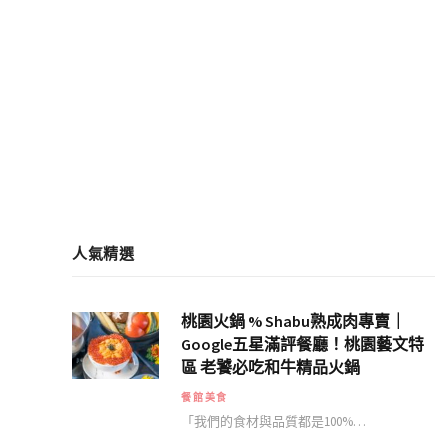
人氣精選
桃園火鍋 % Shabu熟成肉專賣｜
Google五星滿評餐廳！桃園藝文特
區 老饕必吃和牛精品火鍋
餐館美食
「我們的食材與品質都是100%…