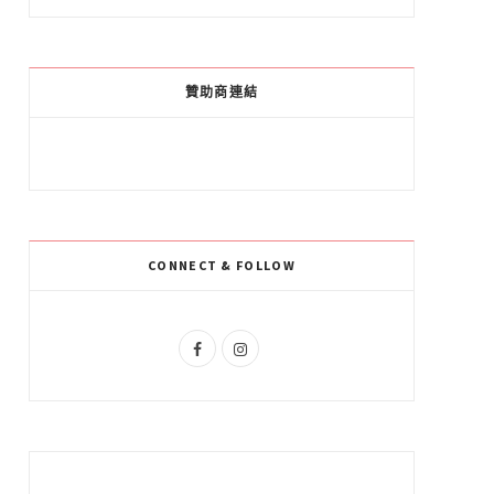
a
o
n
c
o
s
e
g
t
贊助商連結
b
l
a
o
e
g
o
P
r
k
l
a
CONNECT & FOLLOW
u
m
s
F
I
a
n
c
s
e
t