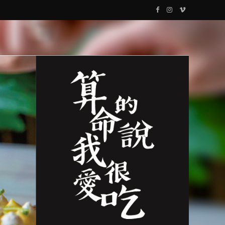
F
I
V
a
n
i
c
s
m
e
t
e
b
a
o
o
g
o
r
k
a
m