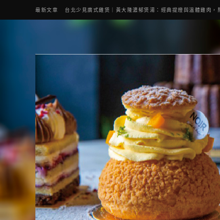
最新文章
台北少見廣式雞煲｜黃大隆濃郁煲湯：經典提燈與溫體雞肉，