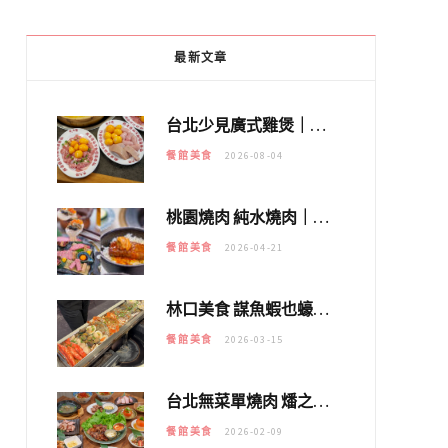
最新文章
台北少見廣式雞煲｜黃大隆濃郁煲湯：經典提燈與溫體雞肉，熬夜修仙不如來喝湯！
餐館美食
2026-08-04
桃園燒肉 純水燒肉｜教你如何優惠吃日本A5和牛各種部位，私房菜誠意吃好吃滿
餐館美食
2026-04-21
林口美食 謀魚蝦也蠔｜這鍋太狂！「蟹老闆派對鍋」10多種海鮮浮誇上桌，壽星再送生食摩天輪！
餐館美食
2026-03-15
台北無菜單燒肉 燔之亭 燒肉場｜延吉街的 $980個人無菜單「雞」料理～
餐館美食
2026-02-09