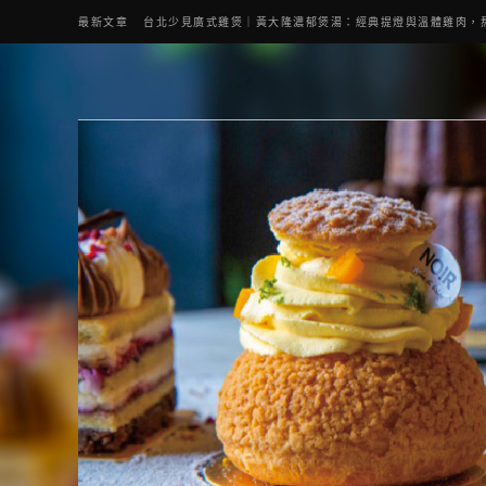
最新文章
台北少見廣式雞煲｜黃大隆濃郁煲湯：經典提燈與溫體雞肉，