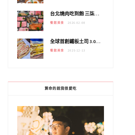
台北燒肉吃到飽 三柒燒肉專門店｜日本A5和牛×龍蝦蟹腳雙拼，海陸霸氣開吃！
餐館美食
2026-02-08
全球首創鐵板土司 3.0 登場！扶旺號的全新高度 ｜漢堡換成鐵板土司，把台式靈魂塞得滿滿的！！
餐館美食
2025-12-13
算命的說我很愛吃