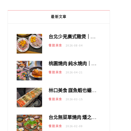
最新文章
台北少見廣式雞煲｜黃大隆濃郁煲湯：經典提燈與溫體雞肉，熬夜修仙不如來喝湯！
餐館美食
2026-08-04
桃園燒肉 純水燒肉｜教你如何優惠吃日本A5和牛各種部位，私房菜誠意吃好吃滿
餐館美食
2026-04-21
林口美食 謀魚蝦也蠔｜這鍋太狂！「蟹老闆派對鍋」10多種海鮮浮誇上桌，壽星再送生食摩天輪！
餐館美食
2026-03-15
台北無菜單燒肉 燔之亭 燒肉場｜延吉街的 $980個人無菜單「雞」料理～
餐館美食
2026-02-09