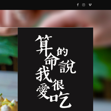
F
I
V
a
n
i
c
s
m
e
t
e
b
a
o
o
g
o
r
k
a
m