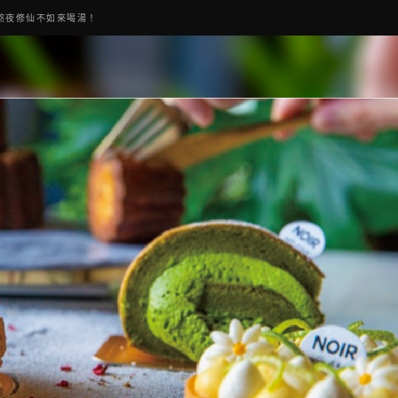
熬夜修仙不如來喝湯！