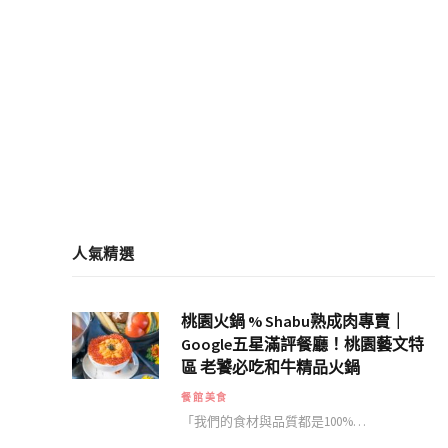
人氣精選
桃園火鍋 % Shabu熟成肉專賣｜
Google五星滿評餐廳！桃園藝文特
區 老饕必吃和牛精品火鍋
餐館美食
「我們的食材與品質都是100%…