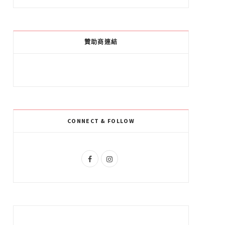
a
o
n
c
o
s
e
g
t
贊助商連結
b
l
a
o
e
g
o
P
r
k
l
a
CONNECT & FOLLOW
u
m
s
F
I
a
n
c
s
e
t