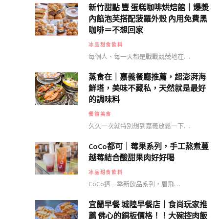
新竹甜點 豐 蛋糕咖啡烘焙館｜爆漿
內餡泡芙搭配菠羅外殼 內用免費黑
咖啡＝不想回家
冰品甜食飲料
每個人、每一天都是戰戰兢兢地在…
蒸食在｜嘉義餐廳推薦，超澎湃海
鮮塔，美味不藏私，天然就是最好
的調味料
餐館美食
久久一次就特別想到嘉義放鬆一下…
CoCo都可｜莓果系列，手工熬煮蔓
越莓結合酸甜果肉好好喝
冰品甜食飲料
CoCo這一季新飲品系列，眉飛…
宜蘭早餐 城隍早餐店｜食尚玩家推
薦 佛心的銅板價格！！大碗控肉飯