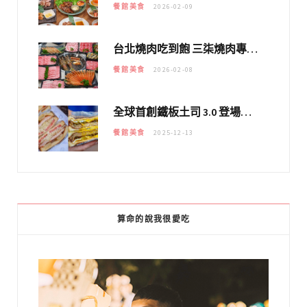
餐館美食
2026-02-09
台北燒肉吃到飽 三柒燒肉專門店｜日本A5和牛×龍蝦蟹腳雙拼，海陸霸氣開吃！
餐館美食
2026-02-08
全球首創鐵板土司 3.0 登場！扶旺號的全新高度 ｜漢堡換成鐵板土司，把台式靈魂塞得滿滿的！！
餐館美食
2025-12-13
算命的說我很愛吃