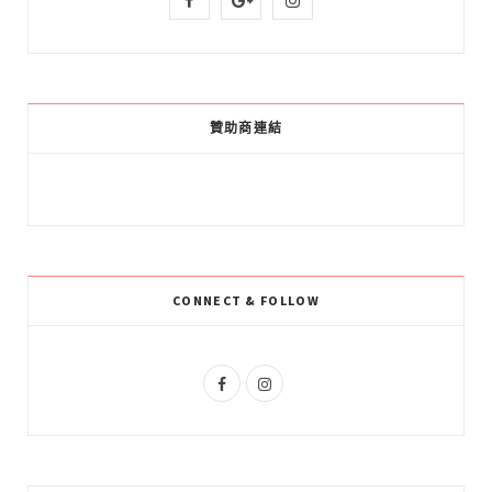
a
o
n
c
o
s
e
g
t
贊助商連結
b
l
a
o
e
g
o
P
r
k
l
a
CONNECT & FOLLOW
u
m
s
F
I
a
n
c
s