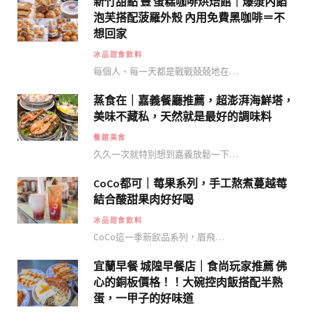
新竹甜點 豐 蛋糕咖啡烘焙館｜爆漿內餡
泡芙搭配菠羅外殼 內用免費黑咖啡＝不
想回家
冰品甜食飲料
每個人、每一天都是戰戰兢兢地在…
蒸食在｜嘉義餐廳推薦，超澎湃海鮮塔，
美味不藏私，天然就是最好的調味料
餐館美食
久久一次就特別想到嘉義放鬆一下…
CoCo都可｜莓果系列，手工熬煮蔓越莓
結合酸甜果肉好好喝
冰品甜食飲料
CoCo這一季新飲品系列，眉飛…
宜蘭早餐 城隍早餐店｜食尚玩家推薦 佛
心的銅板價格！！大碗控肉飯搭配半熟
蛋，一甲子的好味道