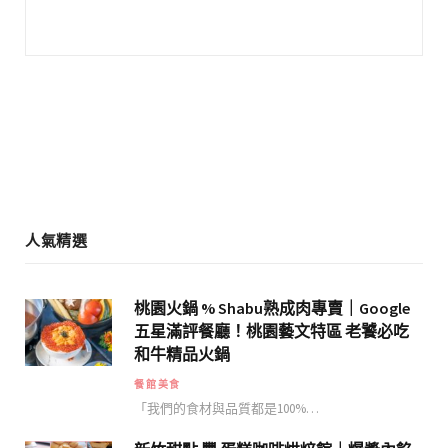
e
t
b
a
o
g
o
r
k
a
m
人氣精選
桃園火鍋 % Shabu熟成肉專賣｜Google
五星滿評餐廳！桃園藝文特區 老饕必吃
和牛精品火鍋
餐館美食
「我們的食材與品質都是100%…