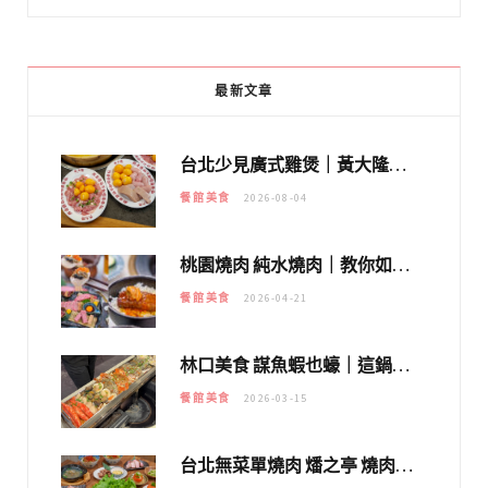
最新文章
台北少見廣式雞煲｜黃大隆濃郁煲湯：經典提燈與溫體雞肉，熬夜修仙不如來喝湯！
餐館美食
2026-08-04
桃園燒肉 純水燒肉｜教你如何優惠吃日本A5和牛各種部位，私房菜誠意吃好吃滿
餐館美食
2026-04-21
林口美食 謀魚蝦也蠔｜這鍋太狂！「蟹老闆派對鍋」10多種海鮮浮誇上桌，壽星再送生食摩天輪！
餐館美食
2026-03-15
台北無菜單燒肉 燔之亭 燒肉場｜延吉街的 $980個人無菜單「雞」料理～