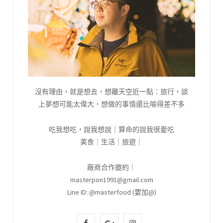
沒有理由，就是想去，想離天空近一點：旅行，談
上夢想可能太偉大，想做的事情還比喻得差不多
吃我想吃，說我想說｜算命的說我很愛吃
美食｜生活｜旅遊｜
廠商合作邀約｜
masterpon1991@gmail.com
Line ID: @masterfood (要加@)
F
G
I