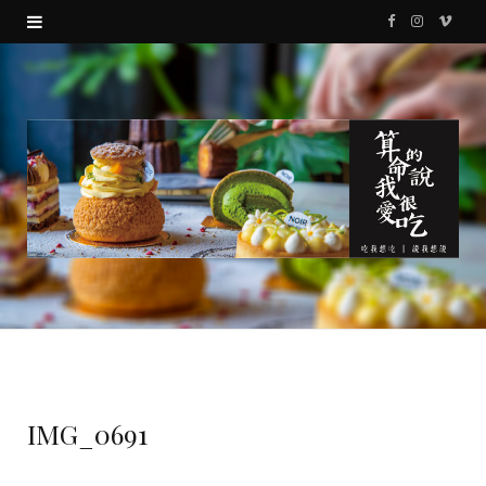
F
I
V
a
n
i
c
s
m
e
t
e
b
a
o
o
g
o
r
k
a
m
IMG_0691