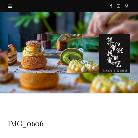
F
I
V
a
n
i
c
s
m
e
t
e
b
a
o
o
g
o
r
k
a
m
IMG_0606