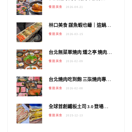
餐館美食
2026-04-21
林口美食 謀魚蝦也蠔｜這鍋太狂！「蟹老闆派對鍋」10多種海鮮浮誇上桌，壽星再送生食摩天輪！
餐館美食
2026-03-15
台北無菜單燒肉 燔之亭 燒肉場｜延吉街的 $980個人無菜單「雞」料理～
餐館美食
2026-02-09
台北燒肉吃到飽 三柒燒肉專門店｜日本A5和牛×龍蝦蟹腳雙拼，海陸霸氣開吃！
餐館美食
2026-02-08
全球首創鐵板土司 3.0 登場！扶旺號的全新高度 ｜漢堡換成鐵板土司，把台式靈魂塞得滿滿的！！
餐館美食
2025-12-13