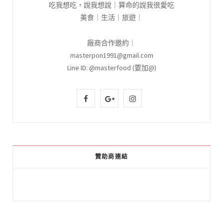
吃我想吃，說我想說｜算命的說我很愛吃
美食｜生活｜旅遊｜
廠商合作邀約｜
masterpon1991@gmail.com
Line ID: @masterfood (要加@)
F
G
I
a
o
n
c
o
s
e
g
t
贊助商連結
b
l
a
o
e
g
o
P
r