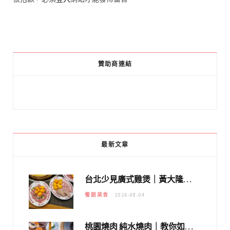
贊助商連結
最新文章
台北少見廣式雞煲｜黃大隆濃郁煲湯：經典提燈與溫體雞肉，熬夜修仙不如來喝湯！
餐館美食
2026-08-04
桃園燒肉 純水燒肉｜教你如何優惠吃日本A5和牛各種部位，私房菜誠意吃好吃滿