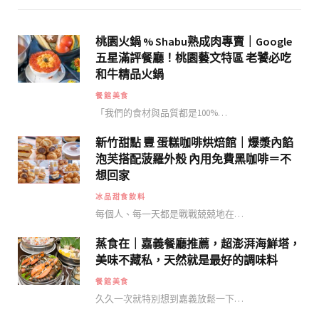
桃園火鍋 % Shabu熟成肉專賣｜Google
五星滿評餐廳！桃園藝文特區 老饕必吃
和牛精品火鍋
餐館美食
「我們的食材與品質都是100%…
新竹甜點 豐 蛋糕咖啡烘焙館｜爆漿內餡
泡芙搭配菠羅外殼 內用免費黑咖啡＝不
想回家
冰品甜食飲料
每個人、每一天都是戰戰兢兢地在…
蒸食在｜嘉義餐廳推薦，超澎湃海鮮塔，
美味不藏私，天然就是最好的調味料
餐館美食
久久一次就特別想到嘉義放鬆一下…