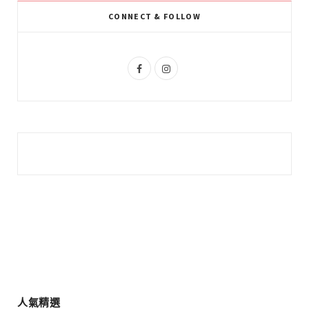
k
l
a
CONNECT & FOLLOW
u
m
s
F
I
a
n
c
s
e
t
b
a
o
g
o
r
k
a
m
人氣精選