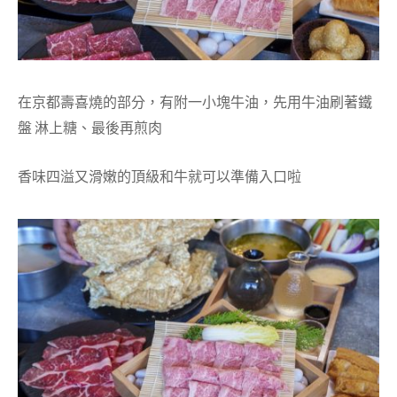
在京都壽喜燒的部分，有附一小塊牛油，先用牛油刷著鐵
盤 淋上糖、最後再煎肉
香味四溢又滑嫩的頂級和牛就可以準備入口啦