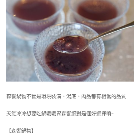
森饗鍋物不管是環境裝潢、湯底、肉品都有相當的品質
天氣冷冷想要吃鍋暖暖胃森饗絕對是個好選擇唷~
【森饗鍋物】