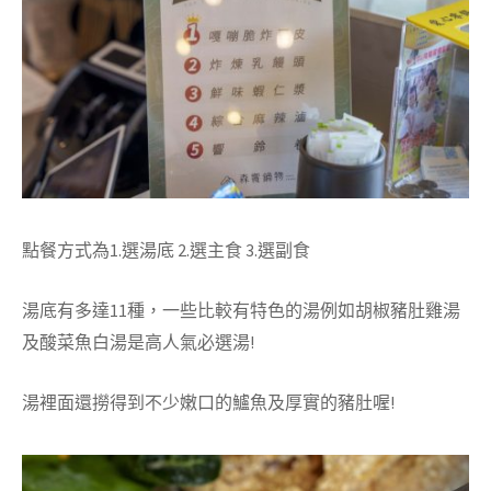
點餐方式為1.選湯底 2.選主食 3.選副食
湯底有多達11種，一些比較有特色的湯例如胡椒豬肚雞湯
及酸菜魚白湯是高人氣必選湯!
湯裡面還撈得到不少嫩口的鱸魚及厚實的豬肚喔!