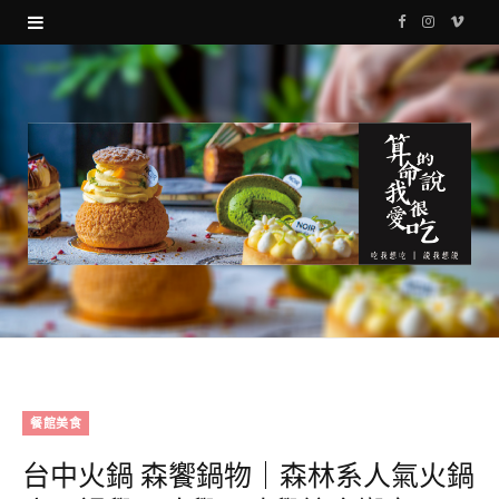
F
I
V
a
n
i
c
s
m
e
t
e
b
a
o
o
g
o
r
k
a
m
餐館美食
台中火鍋 森饗鍋物｜森林系人氣火鍋