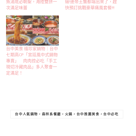
魚湯底必朝聖，海陸雙拼一
級!連帝王蟹都端出來了，趕
次滿足味蕾
快預訂挑戰豪華痛風套餐!!!
台中美食 禧珍家鍋物｜台中
七期高CP「宮廷風中式鍋物
專賣」 肉肉控必吃「手工
現切冷藏肉品」多人聚會一
定滿足！
台中人氣鍋物，森林系餐廳，火鍋，台中推薦美食，台中必吃