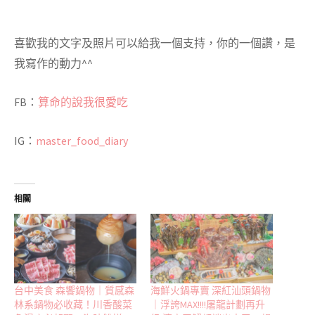
喜歡我的文字及照片可以給我一個支持，你的一個讚，是
我寫作的動力^^
FB：
算命的說我很愛吃
IG：
master_food_diary
相關
台中美食 森饗鍋物｜質感森
海鮮火鍋專賣 深紅汕頭鍋物
林系鍋物必收藏！川香酸菜
｜浮誇MAX!!!!屠龍計劃再升