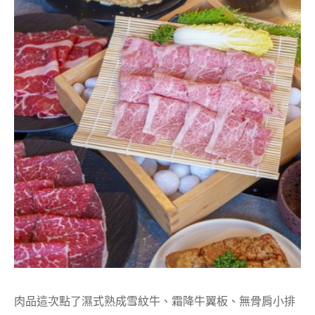
肉品這次點了濕式熟成雪紋牛、霜降牛翼板、無骨肩小排