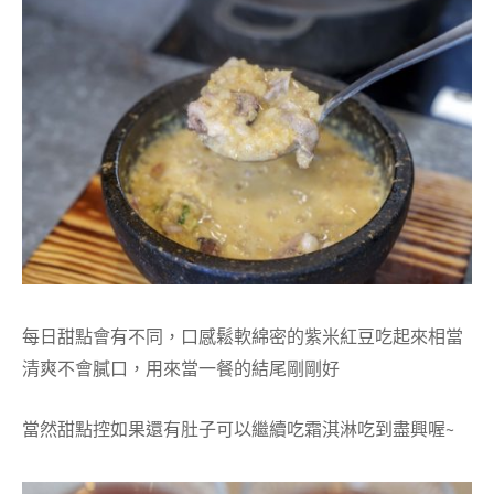
每日甜點會有不同，口感鬆軟綿密的紫米紅豆吃起來相當
清爽不會膩口，用來當一餐的結尾剛剛好
當然甜點控如果還有肚子可以繼續吃霜淇淋吃到盡興喔~