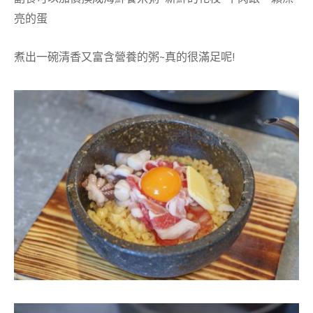
亮的蛋
煮出一碗清香又富含營養的粥~真的很滿足呢!