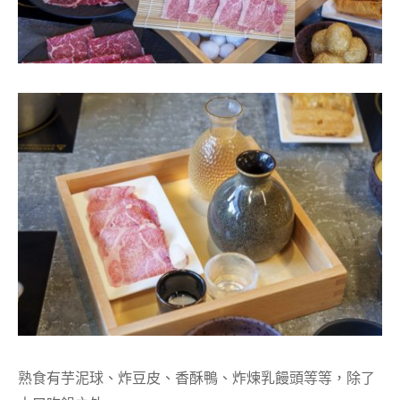
熟食有芋泥球、炸豆皮、香酥鴨、炸煉乳饅頭等等，除了