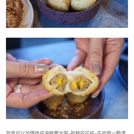
副食可以加價換成海鮮饗米粥~新鮮的花枝~牛肉跟一顆漂