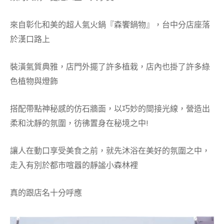
來自彰化和美的超人氣火鍋『森饗鍋物』，台中分店座落
於漢口路上
裝潢氣質典雅，店門外擺了許多植栽，店內也掛了許多綠
色植物與燈飾
搭配帶點神秘感的仿石牆面，以巧妙的間接光線，營造出
柔和沈靜的氛圍，彷彿置身在秘境之中!
讓人在動口享受美食之前，就先沐浴在美好的氛圍之中，
走入有別於都市喧囂的靜謐小森林裡
真的跟店名十分呼應