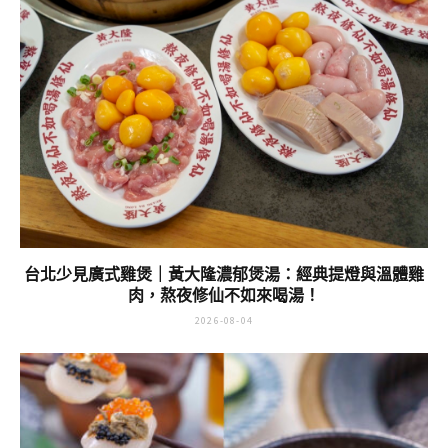
台北少見廣式雞煲｜黃大隆濃郁煲湯：經典提燈與溫體雞
肉，熬夜修仙不如來喝湯！
2026-08-04