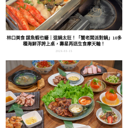
林口美食 謀魚蝦也蠔｜這鍋太狂！「蟹老闆派對鍋」10多
種海鮮浮誇上桌，壽星再送生食摩天輪！
2026-03-15