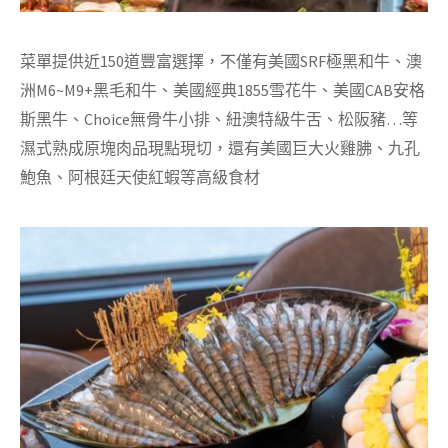
菜單提供近150道豐富選擇，不僅有美國SRF極黑和牛、澳
洲M6~M9+黑毛和牛、美國經典1855雪花牛、美國CAB安格
斯黑牛、Choice無骨牛小排、紐澳特級牛舌、松阪豬…等
濕式熟成原塊肉品現點現切，還有美國巨大火雞胇、九孔
鮑魚、阿根廷天使紅蝦等高級食材