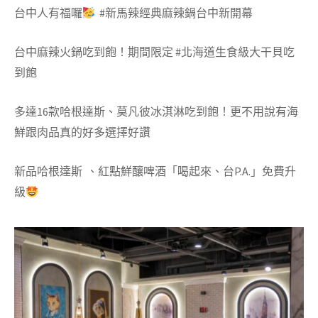
台中人有福囉
#
新馬辣經典麻辣鍋台中新開幕
台中麻辣火鍋吃到飽！期間限定 #北海道生食級大干貝吃
到飽
多達16款哈根達斯、莫凡彼冰淇淋吃到飽！更不用說有海
鮮跟肉品真的好多選擇好讚
新品哈根達斯
、紅點鮮釀啤酒「喝起來、台
P.A.
」免費升
級