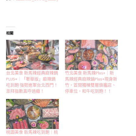
相關
台北美食 新馬辣經典麻辣鍋
竹北美食 新馬辣Plus+｜新
PLUS+｜「奢華版」麻辣鍋
馬辣經典麻辣鍋Plus+現身新
吃到飽 強勢進軍台北西門！
竹，首間獨棟雙層旗艦店、
澎拜指數直呼過癮！
停車位，和牛吃到飽！！
桃園美食 新馬辣吃到飽｜桃