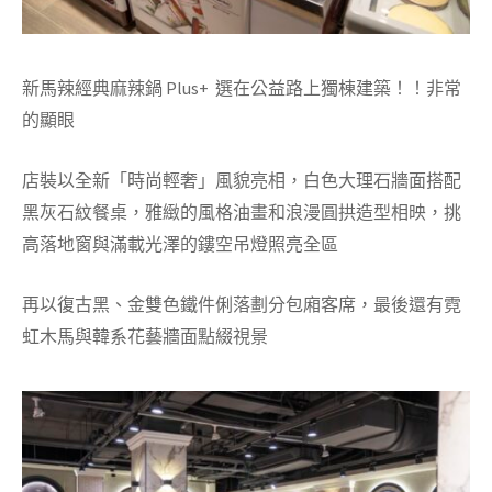
新馬辣經典麻辣鍋
Plus+ 選在公益路上獨棟建築！！非常
的顯眼
店裝以全新「時尚輕奢」風貌亮相，白色大理石牆面搭配
黑灰石紋餐桌，雅緻的風格油畫和浪漫圓拱造型相映，挑
高落地窗與滿載光澤的鏤空吊燈照亮全區
再以復古黑、金雙色鐵件俐落劃分包廂客席，最後還有霓
虹木馬與韓系花藝牆面點綴視景