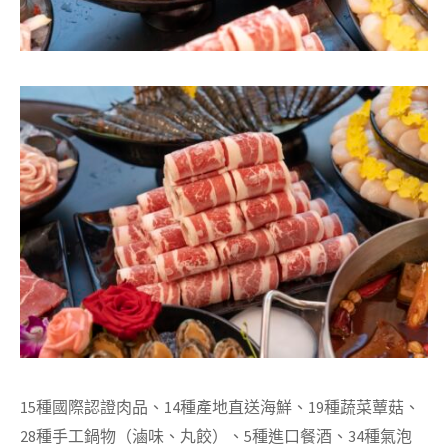
15種國際認證肉品、14種產地直送海鮮、19種蔬菜蕈菇、
28種手工鍋物（滷味、丸餃）、5種進口餐酒、34種氣泡