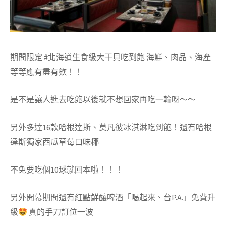
期間限定 #北海道生食級大干貝吃到飽
海鮮、肉品、海產
等等應有盡有欸！！
是不是讓人進去吃飽以後就不想回家再吃一輪呀～～
另外多達16款哈根達斯、莫凡彼冰淇淋吃到飽！還有哈根
達斯獨家西瓜草莓口味椰
不免要吃個10球就回本啦！！！
另外開幕期間還有紅點鮮釀啤酒「喝起來、台
P.A.
」免費升
級
真的手刀訂位一波