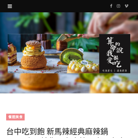
F
I
V
a
n
i
c
s
m
e
t
e
b
a
o
o
g
o
r
k
a
m
餐館美食
台中吃到飽 新馬辣經典麻辣鍋