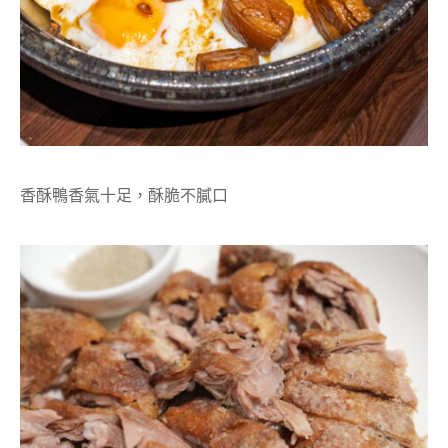
香酥鴨香氣十足，酥脆不膩口