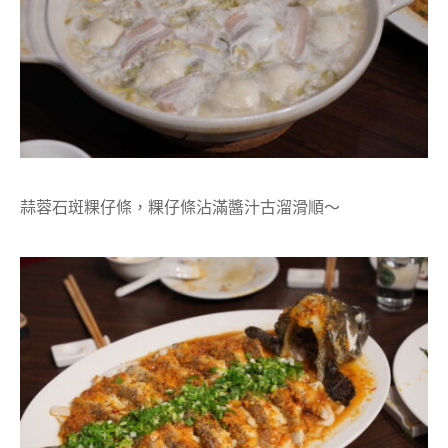
蒜蓉石斑粿仔條，粿仔條沾滿醬汁古溜滑順～