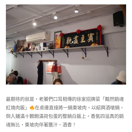
最期待的就是，老饕們口耳相傳的徐家招牌菜「黯然銷魂
紅燒肉飯」
在桌邊直接將一鍋東坡肉，以紹興酒嗆鍋，
倒入鋪滿十顆飽滿荷包蛋的整鍋白飯上，香氣四溢真的銷
魂無比，東坡肉伴著醬汁、酒香！