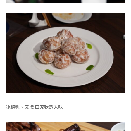
冰糖雞、叉燒 口感軟嫩入味！！