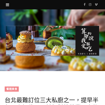
F
I
V
a
n
i
c
s
m
e
t
e
b
a
o
o
g
o
r
k
a
m
餐館美食
台北最難訂位三大私廚之一，提早半