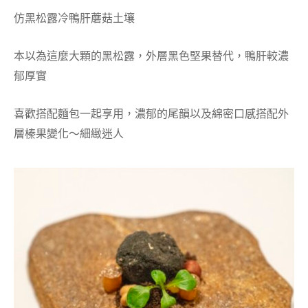
仿黑松露冷鴨肝蘑菇土壤
本以為這麼大顆的黑松露，外層黑色堅果替代，鴨肝較濃
郁厚實
喜歡搭配麵包一起享用，濃郁的尾韻以及綿密口感搭配外
層榛果變化～細緻迷人