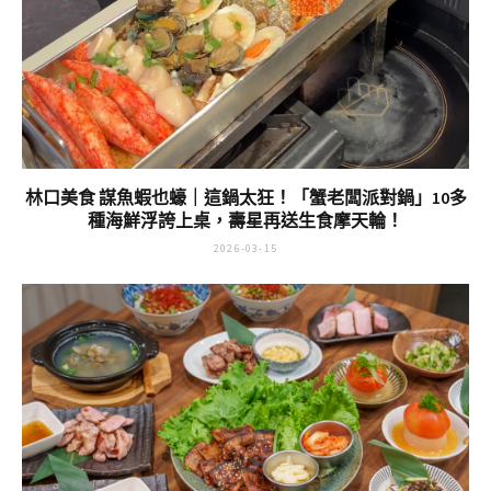
林口美食 謀魚蝦也蠔｜這鍋太狂！「蟹老闆派對鍋」10多
種海鮮浮誇上桌，壽星再送生食摩天輪！
2026-03-15