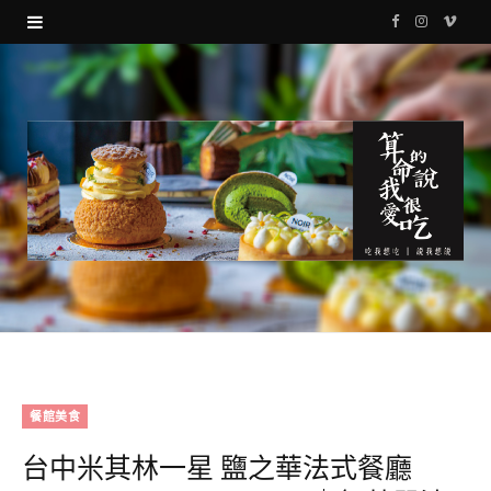
F
I
V
a
n
i
c
s
m
e
t
e
b
a
o
o
g
o
r
k
a
m
餐館美食
台中米其林一星 鹽之華法式餐廳