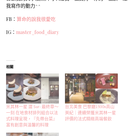
我寫作的動力^^
FB：
算命的說我很愛吃
IG：
master_food_diary
相關
米其林一星 澀 Sur- 最終章～
台北美食 巴黎廳1930x高山
一刻 在地食材排列組合以法
英紀｜連續榮獲米其林一星
式料理呈現，『先帶台菜』
評價的法式精緻高端餐飲
富有創意與溫馨的料理