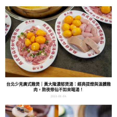
台北少見廣式雞煲｜黃大隆濃郁煲湯：經典提燈與溫體雞
肉，熬夜修仙不如來喝湯！
2026-08-04