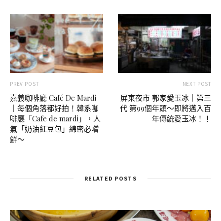
PREV POST
NEXT POST
嘉義咖啡廳 Café De Mardi
屏東夜市 郭家愛玉冰｜第三
｜每個角落都好拍！韓系咖
代 第99個年頭～即將邁入百
啡廳「Cafe de mardi」，人
年傳統愛玉冰！！
氣「奶油紅豆包」綿密必嚐
鮮～
RELATED POSTS