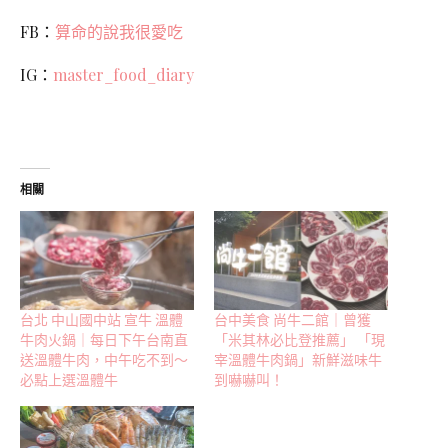
FB：
算命的說我很愛吃
IG：
master_food_diary
相關
台北 中山國中站 宣牛 溫體
台中美食 尚牛二館｜曾獲
牛肉火鍋｜每日下午台南直
「米其林必比登推薦」 「現
送溫體牛肉，中午吃不到～
宰溫體牛肉鍋」新鮮滋味牛
必點上選溫體牛
到嚇嚇叫！