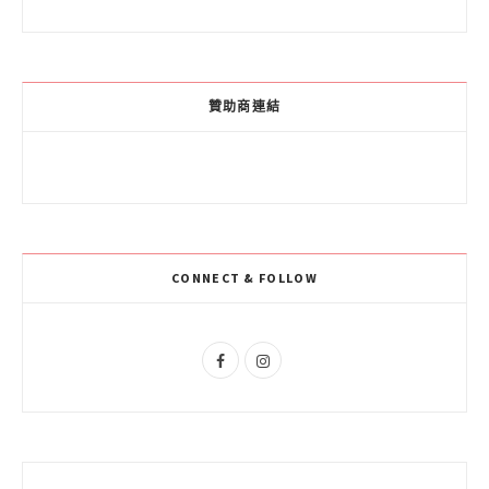
a
o
n
c
o
s
e
g
t
贊助商連結
b
l
a
o
e
g
o
P
r
k
l
a
CONNECT & FOLLOW
u
m
s
F
I
a
n
c
s
e
t