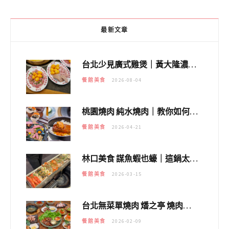
最新文章
台北少見廣式雞煲｜黃大隆濃郁煲湯：經典提燈與溫體雞肉，熬夜修仙不如來喝湯！
餐館美食
2026-08-04
桃園燒肉 純水燒肉｜教你如何優惠吃日本A5和牛各種部位，私房菜誠意吃好吃滿
餐館美食
2026-04-21
林口美食 謀魚蝦也蠔｜這鍋太狂！「蟹老闆派對鍋」10多種海鮮浮誇上桌，壽星再送生食摩天輪！
餐館美食
2026-03-15
台北無菜單燒肉 燔之亭 燒肉場｜延吉街的 $980個人無菜單「雞」料理～
餐館美食
2026-02-09