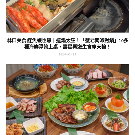
林口美食 謀魚蝦也蠔｜這鍋太狂！「蟹老闆派對鍋」10多
種海鮮浮誇上桌，壽星再送生食摩天輪！
2026-03-15