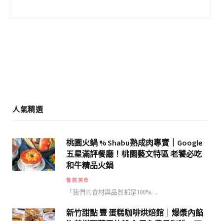
b
a
o
g
o
r
k
a
m
人氣精選
桃園火鍋 % Shabu熟成肉專賣｜Google
五星滿評餐廳！桃園藝文特區 老饕必吃
和牛精品火鍋
餐館美食
「我們的食材與品質都是100%…
新竹甜點 豐 蛋糕咖啡烘焙館｜爆漿內餡