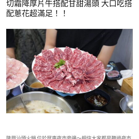
切霜降厚片牛搭配甘甜湯頭 大口吃搭
配蔥花超滿足！！
隆興汕頭火鍋 位於屏東夜市旁邊～相信大家都是聽過夜市