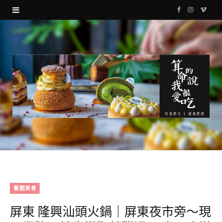
F
I
V
a
n
i
c
s
m
e
t
e
b
a
o
o
g
o
r
k
a
m
餐館美食
屏東 隆興汕頭火鍋｜屏東夜市旁～現