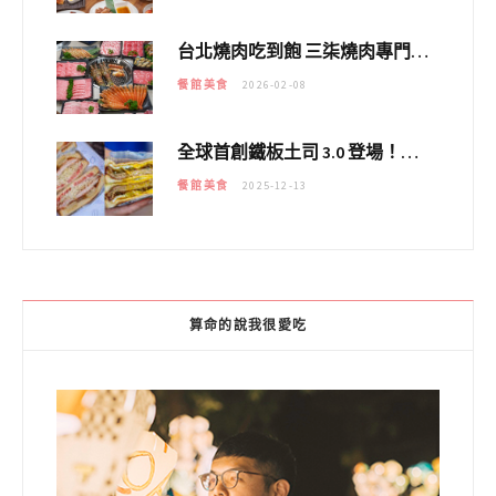
台北燒肉吃到飽 三柒燒肉專門店｜日本A5和牛×龍蝦蟹腳雙拼，海陸霸氣開吃！
餐館美食
2026-02-08
全球首創鐵板土司 3.0 登場！扶旺號的全新高度 ｜漢堡換成鐵板土司，把台式靈魂塞得滿滿的！！
餐館美食
2025-12-13
算命的說我很愛吃