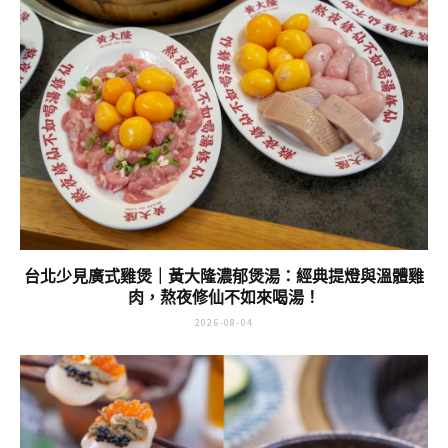
台北少見廣式雞煲｜黃大隆濃郁煲湯：經典提燈與溫體雞
肉，熬夜修仙不如來喝湯！
2026-08-04