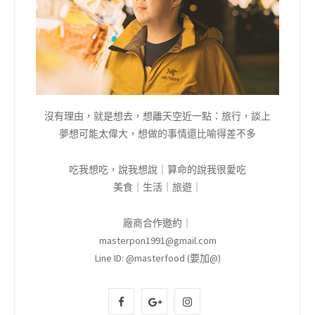
沒有理由，就是想去，想離天空近一點：旅行，談上
夢想可能太偉大，想做的事情還比喻得差不多
吃我想吃，說我想說｜算命的說我很愛吃
美食｜生活｜旅遊｜
廠商合作邀約｜
masterpon1991@gmail.com
Line ID: @masterfood (要加@)
F
G
I