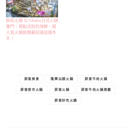
新莊火鍋 なべNabe日式火鍋
專門｜現點活抓的海鮮，超
人氣火鍋新開幕迎接這個冬
天！
屏東美食
隆興汕頭火鍋
屏東牛肉火鍋
屏東夜市火鍋
屏東火鍋
屏東牛肉火鍋推薦
屏東好吃火鍋